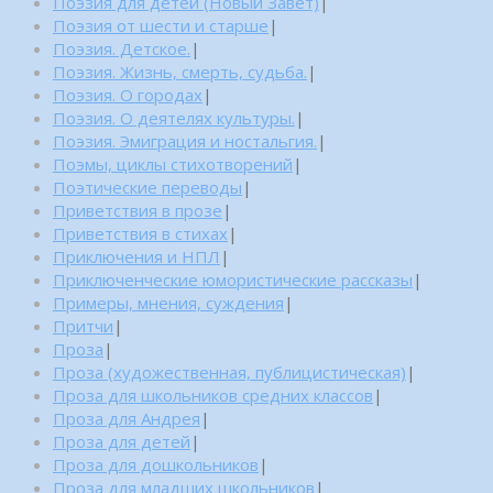
Поэзия для детей (Новый Завет)
|
Поэзия от шести и старше
|
Поэзия. Детское.
|
Поэзия. Жизнь, смерть, судьба.
|
Поэзия. О городах
|
Поэзия. О деятелях культуры.
|
Поэзия. Эмиграция и ностальгия.
|
Поэмы, циклы стихотворений
|
Поэтические переводы
|
Приветствия в прозе
|
Приветствия в стихах
|
Приключения и НПЛ
|
Приключенческие юмористические рассказы
|
Примеры, мнения, суждения
|
Притчи
|
Проза
|
Проза (художественная, публицистическая)
|
Проза для школьников средних классов
|
Проза для Андрея
|
Проза для детей
|
Проза для дошкольников
|
Проза для младших школьников
|