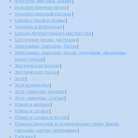
Фэнтези, мистика, сказки
|
Художественная проза
|
Художественный рассказ
|
Циклы стихов и поэмы
|
Человек и Вселенная
|
Школа литературного мастерства
|
Шуточные песни, частушки
|
Эпиграммы, пародии, басни
|
Эпиграммы, пародии, басни, эпитафии, афоризмы,
одностишья
|
Эротическая поэзия
|
Эротическая проза
|
Эссе
|
Эссе и новеллы
|
Эссе, новелла, рассказ
|
Эссе, новеллы, статьи
|
Юмор и ирония
|
Юмор и сатира
|
Юмор и сатира в прозе
|
Юмористические и сатирические стихи, басни,
пародии, шутки, эпиграммы
|
Рубрики
|