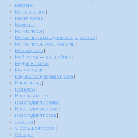
Магазин
|
Малая поэзия
|
Малая проза
|
Манекен
|
Миниатюры
|
Миниатюры и подборки афоризмов
|
Миниатюры, эссе, новеллы
|
Мне хорошо
|
Мой сосед — волшебник
|
Мудрые сказки
|
Мы молодые
|
Научно-популярная проза
|
Наш взгляд
|
Новеллы
|
Новеллы и эссе
|
Новогодняя лирика
|
Новогодняя поэзия
|
Новогодняя проза
|
новости
|
О большой прозе.
|
Обзоры
|