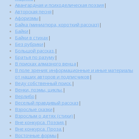
Авангардная и психоделическая поэзия
|
Авторская песня
|
Афоризмы
|
Байка (миниатюра, короткий рассказ)
|
Байки
|
Байки в стихах
|
Без рубрики
|
Большой рассказ.
|
Братья по разуму
|
В поисках алмазного венца
|
В поле зрения: информационные и иные материалы
от наших авторов и подписчиков
|
Веду собственный поиск.
|
Венки, поэмы, циклы.
|
Верлибр
|
Веселый правдивый рассказ
|
Взрослые сказки
|
Взрослым о детях (стихи)
|
Вне конкурса. Поэзия.
|
Вне конкурса. Проза.
|
Восточные формы
|