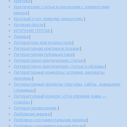
Критика
|
Критические статьи и рецензии с элементами
юмора
|
Круглый стол: заявляю дискуссию.
|
Крупная проза
|
КРУПНАЯ ПРОЗА:
|
Лирика
|
Литература для подростков
|
Литературная критика в поэзии
|
Литературная публицистика
|
Литературно-критические статьи
|
Литературно-критические статьи и обзоры
|
Литературные конкурсы: условия, лауреаты,
призеры
|
Литературные проекты: порталы, сайты, домашние
страницы
|
Литературный конкурс «Эта упрямая дама —
судьба»
|
Литературоведение.
|
Любовная лирика
|
Любовно-сентиментальная лирика
|
Любовно-сентиментальная проза
|