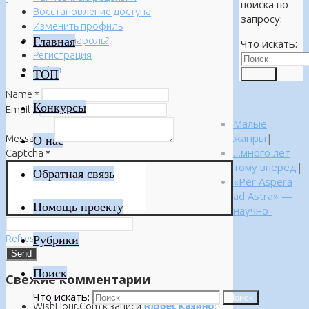
поиска по
Восстановление доступа
запросу:
Изменить профиль
Главная
Забыли пароль?
Что искать:
Регистрация
Войти
ТОП
Поиск
Name
*
Конкурсы
Email
*
Малые
жанры
|
Message
*
О нас
…много лет
Captcha
*
тому вперед
|
Обратная связь
«Per Aspera
ad Astra» —
Помощь проекту
научно-
Refresh
Рубрики
Поиск
Свежие комментарии
Что искать:
Поиск
WishHour.Com
к записи
Riobet Казино: