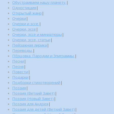
Обустраиваем нашу планету.
|
Одностишия
|
Открытый жанр
|
Очерки
|
Очерки и эссе.
|
Очерки, эссе
|
Очерки, эссе и миниатюры
|
Очерки, эссе, статьи
|
Пейзажная лирика
|
Переводы.
|
ПЕрцовка. Пародии и Эпиграммы.
|
Песни
|
Песня
|
Повести
|
Подарки
|
Подборки стихотворений
|
Поэзия
|
Поэзия (Ветхий Завет)
|
Поэзия (Новый Завет)
|
Поэзия для Андрея
|
Поэзия для детей (Ветхий Завет)
|