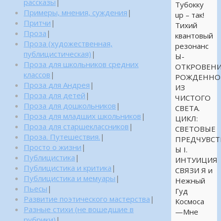
рассказы
|
Тубокку
Примеры, мнения, суждения
|
up – так!
Притчи
|
Тихий
Проза
|
квантовый
Проза (художественная,
резонанс
публицистическая)
|
Ы-
Проза для школьников средних
ОТКРОВЕНИ
классов
|
РОЖДЕННО
Проза для Андрея
|
ИЗ
Проза для детей
|
ЧИСТОГО
Проза для дошкольников
|
СВЕТА.
Проза для младших школьников
|
ЦИКЛ:
Проза для старшеклассников
|
СВЕТОВЫЕ
Проза. Путешествия.
|
ПРЕДЧУВСТ
Просто о жизни
|
Ы I.
Публицистика
|
ИНТУИЦИЯ
Публицистика и критика
|
СВЯЗИ Я и
Публицистика и мемуары
|
Нежный
Пьесы
|
Гуд
Развитие поэтического мастерства
|
Космоса
Разные стихи (не вошедшие в
—Мне
рубрики)
|