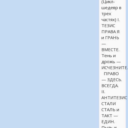
(Цикл-
шедевр в
трех
частях) I.
ТЕЗИС
ПРАВА Я
и ГРАНЬ
—
ВМЕСТЕ.
Тень и
дрожь —
ИСЧЕЗНИТЕ
ПРАВО
— ЗДЕСЬ.
ВСЕГДА.
II.
АНТИТЕЗИС
СТАЛИ
СТАЛЬ и
ТАКТ —
ЕДИН.
Пыль и …