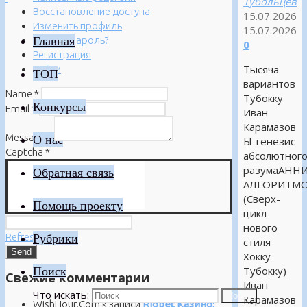
Тубольцев
Восстановление доступа
15.07.2026
Изменить профиль
15.07.2026
Главная
Забыли пароль?
0
Регистрация
Тысяча
Войти
ТОП
вариантов
Name
*
Тубокку
Конкурсы
Email
*
Иван
Карамазов
Message
*
О нас
Ы-генезис
Captcha
*
абсолютног
разумаАНН
Обратная связь
АЛГОРИТМ
(Сверх-
Помощь проекту
цикл
нового
Refresh
Рубрики
стиля
Хокку-
Поиск
Тубокку)
Свежие комментарии
Иван
Что искать:
Поиск
Карамазов
WishHour.Com
к записи
Riobet Казино: