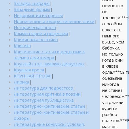
Загадки, шарады
|
немножко
Западные формы
|
не
Информация из прессы
|
трезвым.**
Иронические и юмористические стихи
|
способны
Историческая проза
|
взлететь
Комментарии и рецензии
|
намного
Криминальное чтиво
|
выше, чем
Критика
|
бабочки,
Критические статьи и рецензии с
но только
элементами юмора
|
когда они
Круглый стол: заявляю дискуссию.
|
в клюве
Крупная проза
|
орла.***Сыт
КРУПНАЯ ПРОЗА:
|
обезьяна
Лирика
|
никогда
Литература для подростков
|
не станет
Литературная критика в поэзии
|
человеком.*
Литературная публицистика
|
устраивай
Литературно-критические статьи
|
курице
Литературно-критические статьи и
разбор
обзоры
|
полетов.***
Литературные конкурсы: условия,
маяков,