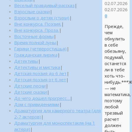
02.07.2026
Веселый правдивый рассказ
|
02.07.2026
Взрослые сказки
|
0
Взрослым о детях (стихи)
|
Вне конкурса. Поэзия.
|
Прежде,
Вне конкурса. Проза.
|
чем
Восточные формы
|
обнулить
Время полной луны
|
в себе
Гарики (четверостишья)
|
обезьяну,
Гражданская лирика
|
подумай,
Детективы
|
останется
Детективы и мистика
|
ли в тебе
Детская поэзия до 6 лет
|
хоть что-
Детская поэзия от 6 лет
|
нибудь.***
Детские песни
|
— не
Детские сказки
|
математика,
До чего дошел прогресс…
|
поэтому
Дом с привидениями
|
любой
Драматургия для камерного театра (для
трезвый
2-7 актеров)
|
расчет
Драматургия для моноспектакля (на 1
должен
актера)
|
быть