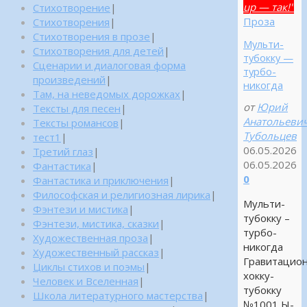
up — так!"
Стихотворение
|
Проза
Стихотворения
|
Стихотворения в прозе
|
Мульти-
Стихотворения для детей
|
тубокку —
Сценарии и диалоговая форма
турбо-
произведений
|
никогда
Там, на неведомых дорожках
|
от
Юрий
Тексты для песен
|
Анатольеви
Тексты романсов
|
Тубольцев
тест1
|
06.05.2026
Третий глаз
|
06.05.2026
Фантастика
|
0
Фантастика и приключения
|
Философская и религиозная лирика
|
Мульти-
Фэнтези и мистика
|
тубокку –
Фэнтези, мистика, сказки
|
турбо-
Художественная проза
|
никогда
Художественный рассказ
|
Гравитацио
Циклы стихов и поэмы
|
хокку-
Человек и Вселенная
|
тубокку
Школа литературного мастерства
|
№1001 Ы-