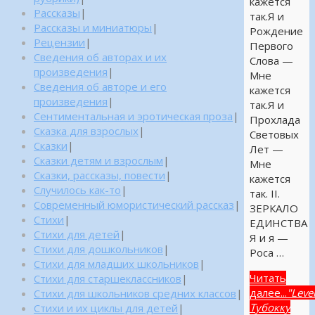
кажется
Рассказы
|
так.Я и
Рассказы и миниатюры
|
Рождение
Рецензии
|
Первого
Сведения об авторах и их
Слова —
произведения
|
Мне
Сведения об авторе и его
кажется
произведения
|
так.Я и
Сентиментальная и эротическая проза
|
Прохлада
Сказка для взрослых
|
Световых
Сказки
|
Лет —
Сказки детям и взрослым
|
Мне
Сказки, рассказы, повести
|
кажется
Случилось как-то
|
так. II.
Современный юмористический рассказ
|
ЗЕРКАЛО
Стихи
|
ЕДИНСТВА
Стихи для детей
|
Я и я —
Стихи для дошкольников
|
Роса …
Стихи для младших школьников
|
Читать
Стихи для старшеклассников
|
далее...
"Leve
Стихи для школьников средних классов
|
Тубокку
Стихи и их циклы для детей
|