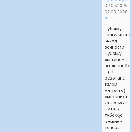
02.05.2026
02.05.2026
0
Тубокку-
сингулярнос
ы-код
вечности
Тубокку-
«ы-геном
вселенной»
(Ы-
резонанс:
взлом
матрицы)
«механика
катарсиса»
Титан-
тубокку:
реквием
топора