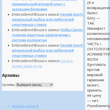
(Я и
премиальный игровой опыт с
возвращенн
щедрыми бонусами
билет
Embroidered Blouse
к записи
Vavada Sport:
Богу —
идеальный выбор для любителей
ТАК.
спортивных ставок
Манифест
Embroidered Blouse
к записи
Vodka Casino:
космическог
горячие азартные развлечения с
неповиновен
русским колоритом
ЧАСТЬ I.
Embroidered Blouse
к записи
Vavada Sport:
ОНТОЛОГИЧ
идеальный выбор для любителей
АСИММЕТР
спортивных ставок
ВОЛИ
Embroidered Blouse
к записи
Когда я
Бунтовать
целую твою грудь
против
Архивы
мировой
гармонии
Архивы
может,
принять
её цену
— нет.
Разоблачит
Малые жанры
|