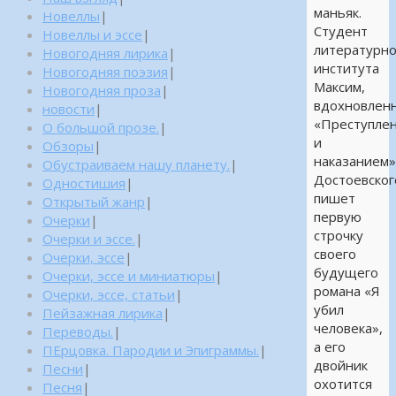
маньяк.
Новеллы
|
Студент
Новеллы и эссе
|
литературно
Новогодняя лирика
|
института
Новогодняя поэзия
|
Максим,
Новогодняя проза
|
вдохновлен
новости
|
«Преступле
О большой прозе.
|
и
Обзоры
|
наказанием
Обустраиваем нашу планету.
|
Достоевског
Одностишия
|
пишет
Открытый жанр
|
первую
Очерки
|
строчку
Очерки и эссе.
|
своего
Очерки, эссе
|
будущего
Очерки, эссе и миниатюры
|
романа «Я
Очерки, эссе, статьи
|
убил
Пейзажная лирика
|
человека»,
Переводы.
|
а его
ПЕрцовка. Пародии и Эпиграммы.
|
двойник
Песни
|
охотится
Песня
|