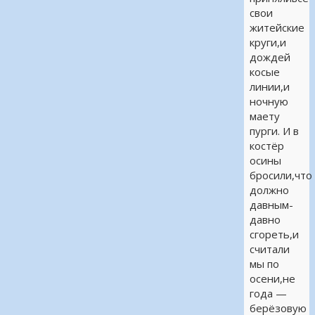
свои
житейские
круги,и
дождей
косые
линии,и
ночную
маету
пурги. И в
костёр
осины
бросили,что
должно
давным-
давно
сгореть,и
считали
мы по
осени,не
года —
берёзовую