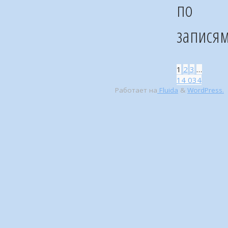
по
запися
1
2
3
…
14 034
Работает на
Fluida
&
WordPress.