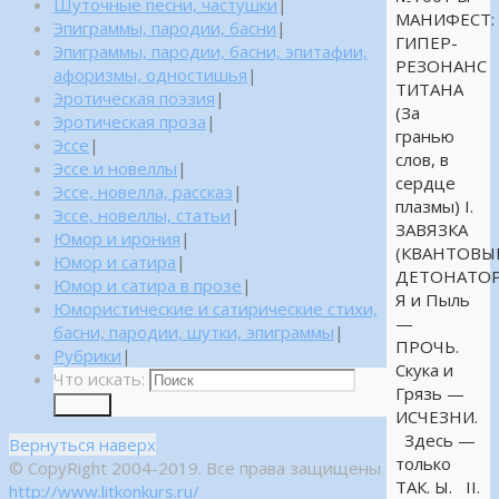
Шуточные песни, частушки
|
МАНИФЕСТ:
Эпиграммы, пародии, басни
|
ГИПЕР-
Эпиграммы, пародии, басни, эпитафии,
РЕЗОНАНС
афоризмы, одностишья
|
ТИТАНА
Эротическая поэзия
|
(За
Эротическая проза
|
гранью
Эссе
|
слов, в
Эссе и новеллы
|
сердце
Эссе, новелла, рассказ
|
плазмы) I.
Эссе, новеллы, статьи
|
ЗАВЯЗКА
Юмор и ирония
|
(КВАНТОВЫ
Юмор и сатира
|
ДЕТОНАТОР
Юмор и сатира в прозе
|
Я и Пыль
Юмористические и сатирические стихи,
—
басни, пародии, шутки, эпиграммы
|
ПРОЧЬ.
Рубрики
|
Скука и
Что искать:
Грязь —
Поиск
ИСЧЕЗНИ.
Здесь —
Вернуться наверх
только
© CopyRight 2004-2019. Все права защищены
ТАК. Ы. II.
http://www.litkonkurs.ru/