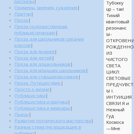
рассказы
|
Тубокку
Примеры, мнения, суждения
|
up – так!
Притчи
|
Тихий
Проза
|
квантовый
Проза (художественная,
резонанс
публицистическая)
|
Ы-
Проза для школьников средних
ОТКРОВЕНИ
классов
|
РОЖДЕННО
Проза для Андрея
|
ИЗ
Проза для детей
|
ЧИСТОГО
Проза для дошкольников
|
СВЕТА.
Проза для младших школьников
|
ЦИКЛ:
Проза для старшеклассников
|
СВЕТОВЫЕ
Проза. Путешествия.
|
ПРЕДЧУВСТ
Просто о жизни
|
Ы I.
Публицистика
|
ИНТУИЦИЯ
Публицистика и критика
|
СВЯЗИ Я и
Публицистика и мемуары
|
Нежный
Пьесы
|
Гуд
Развитие поэтического мастерства
|
Космоса
Разные стихи (не вошедшие в
—Мне
рубрики)
|