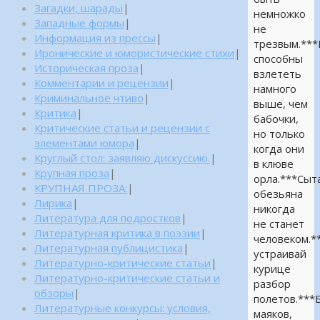
Загадки, шарады
|
немножко
Западные формы
|
не
Информация из прессы
|
трезвым.**
Иронические и юмористические стихи
|
способны
Историческая проза
|
взлететь
Комментарии и рецензии
|
намного
Криминальное чтиво
|
выше, чем
Критика
|
бабочки,
Критические статьи и рецензии с
но только
элементами юмора
|
когда они
Круглый стол: заявляю дискуссию.
|
в клюве
Крупная проза
|
орла.***Сыт
КРУПНАЯ ПРОЗА:
|
обезьяна
Лирика
|
никогда
Литература для подростков
|
не станет
Литературная критика в поэзии
|
человеком.*
Литературная публицистика
|
устраивай
Литературно-критические статьи
|
курице
Литературно-критические статьи и
разбор
обзоры
|
полетов.***
Литературные конкурсы: условия,
маяков,