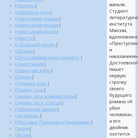
маньяк.
Новеллы
|
Студент
Новеллы и эссе
|
литературно
Новогодняя лирика
|
института
Новогодняя поэзия
|
Максим,
Новогодняя проза
|
вдохновлен
новости
|
«Преступле
О большой прозе.
|
и
Обзоры
|
наказанием
Обустраиваем нашу планету.
|
Достоевског
Одностишия
|
пишет
Открытый жанр
|
первую
Очерки
|
строчку
Очерки и эссе.
|
своего
Очерки, эссе
|
будущего
Очерки, эссе и миниатюры
|
романа «Я
Очерки, эссе, статьи
|
убил
Пейзажная лирика
|
человека»,
Переводы.
|
а его
ПЕрцовка. Пародии и Эпиграммы.
|
двойник
Песни
|
охотится
Песня
|