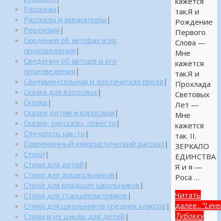
кажется
Рассказы
|
так.Я и
Рассказы и миниатюры
|
Рождение
Рецензии
|
Первого
Сведения об авторах и их
Слова —
произведения
|
Мне
Сведения об авторе и его
кажется
произведения
|
так.Я и
Сентиментальная и эротическая проза
|
Прохлада
Сказка для взрослых
|
Световых
Сказки
|
Лет —
Сказки детям и взрослым
|
Мне
Сказки, рассказы, повести
|
кажется
Случилось как-то
|
так. II.
Современный юмористический рассказ
|
ЗЕРКАЛО
Стихи
|
ЕДИНСТВА
Стихи для детей
|
Я и я —
Стихи для дошкольников
|
Роса …
Стихи для младших школьников
|
Читать
Стихи для старшеклассников
|
далее...
"Leve
Стихи для школьников средних классов
|
Тубокку
Стихи и их циклы для детей
|