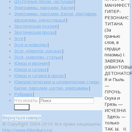
Шуточные песни, частушки
|
МАНИФЕСТ:
Эпиграммы, пародии, басни
|
ГИПЕР-
Эпиграммы, пародии, басни, эпитафии,
РЕЗОНАНС
афоризмы, одностишья
|
ТИТАНА
Эротическая поэзия
|
(За
Эротическая проза
|
гранью
Эссе
|
слов, в
Эссе и новеллы
|
сердце
Эссе, новелла, рассказ
|
плазмы) I.
Эссе, новеллы, статьи
|
ЗАВЯЗКА
Юмор и ирония
|
(КВАНТОВЫ
Юмор и сатира
|
ДЕТОНАТОР
Юмор и сатира в прозе
|
Я и Пыль
Юмористические и сатирические стихи,
—
басни, пародии, шутки, эпиграммы
|
ПРОЧЬ.
Рубрики
|
Скука и
Что искать:
Грязь —
Поиск
ИСЧЕЗНИ.
Здесь —
Вернуться наверх
только
© CopyRight 2004-2019. Все права защищены
ТАК. Ы. II.
http://www.litkonkurs.ru/