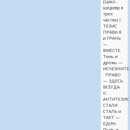
(Цикл-
шедевр в
трех
частях) I.
ТЕЗИС
ПРАВА Я
и ГРАНЬ
—
ВМЕСТЕ.
Тень и
дрожь —
ИСЧЕЗНИТЕ
ПРАВО
— ЗДЕСЬ.
ВСЕГДА.
II.
АНТИТЕЗИС
СТАЛИ
СТАЛЬ и
ТАКТ —
ЕДИН.
Пыль и …