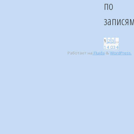
по
запися
1
2
3
…
14 034
Работает на
Fluida
&
WordPress.