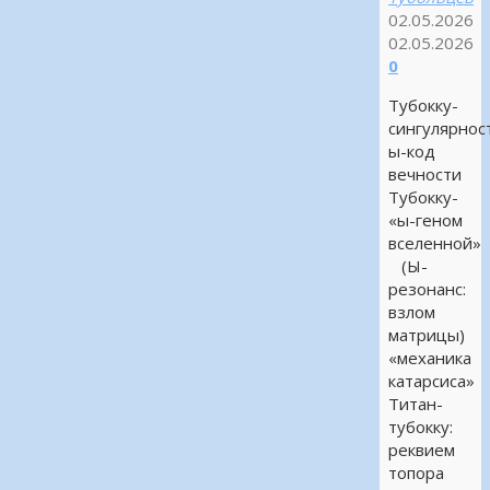
02.05.2026
02.05.2026
0
Тубокку-
сингулярнос
ы-код
вечности
Тубокку-
«ы-геном
вселенной»
(Ы-
резонанс:
взлом
матрицы)
«механика
катарсиса»
Титан-
тубокку:
реквием
топора