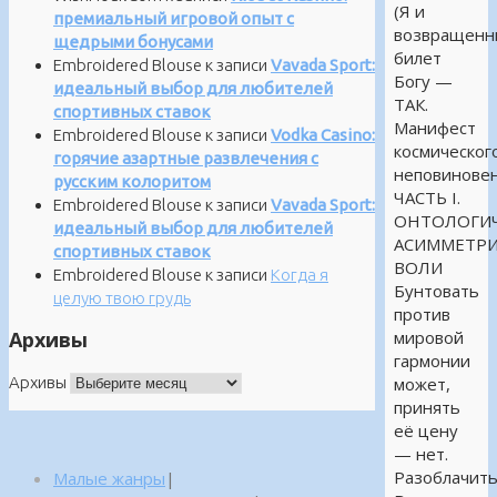
(Я и
премиальный игровой опыт с
возвращенн
щедрыми бонусами
билет
Embroidered Blouse
к записи
Vavada Sport:
Богу —
идеальный выбор для любителей
ТАК.
спортивных ставок
Манифест
Embroidered Blouse
к записи
Vodka Casino:
космическог
горячие азартные развлечения с
неповиновен
русским колоритом
ЧАСТЬ I.
Embroidered Blouse
к записи
Vavada Sport:
ОНТОЛОГИЧ
идеальный выбор для любителей
АСИММЕТР
спортивных ставок
ВОЛИ
Embroidered Blouse
к записи
Когда я
Бунтовать
целую твою грудь
против
Архивы
мировой
гармонии
Архивы
может,
принять
её цену
— нет.
Разоблачит
Малые жанры
|