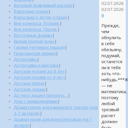
02.07.2026
Веселый правдивый рассказ
|
02.07.2026
Взрослые сказки
|
0
Взрослым о детях (стихи)
|
Вне конкурса. Поэзия.
|
Прежде,
Вне конкурса. Проза.
|
чем
Восточные формы
|
обнулить
Время полной луны
|
в себе
Гарики (четверостишья)
|
обезьяну,
Гражданская лирика
|
подумай,
Детективы
|
останется
Детективы и мистика
|
ли в тебе
Детская поэзия до 6 лет
|
хоть что-
Детская поэзия от 6 лет
|
нибудь.***
Детские песни
|
— не
Детские сказки
|
математика,
До чего дошел прогресс…
|
поэтому
Дом с привидениями
|
любой
Драматургия для камерного театра (для
трезвый
2-7 актеров)
|
расчет
Драматургия для моноспектакля (на 1
должен
актера)
|
быть