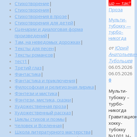
up — так!"
Стихотворение
|
Проза
Стихотворения
|
Стихотворения в прозе
|
Мульти-
Стихотворения для детей
|
тубокку —
Сценарии и диалоговая форма
турбо-
произведений
|
никогда
Там, на неведомых дорожках
|
от
Юрий
Тексты для песен
|
Анатольеви
Тексты романсов
|
Тубольцев
тест1
|
06.05.2026
Третий глаз
|
06.05.2026
Фантастика
|
0
Фантастика и приключения
|
Философская и религиозная лирика
|
Мульти-
Фэнтези и мистика
|
тубокку –
Фэнтези, мистика, сказки
|
турбо-
Художественная проза
|
никогда
Художественный рассказ
|
Гравитацио
Циклы стихов и поэмы
|
хокку-
Человек и Вселенная
|
тубокку
Школа литературного мастерства
|
№1001 Ы-