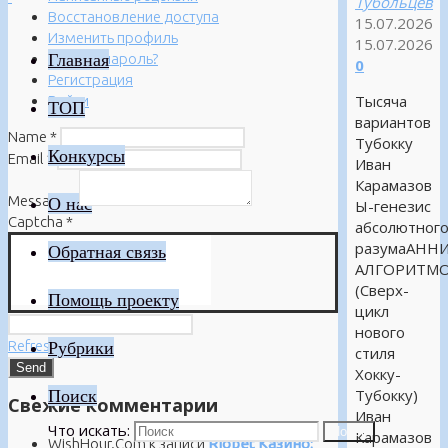
Тубольцев
Восстановление доступа
15.07.2026
Изменить профиль
15.07.2026
Главная
Забыли пароль?
0
Регистрация
Тысяча
Войти
ТОП
вариантов
Name
*
Тубокку
Конкурсы
Email
*
Иван
Карамазов
Message
*
О нас
Ы-генезис
Captcha
*
абсолютног
разумаАНН
Обратная связь
АЛГОРИТМ
(Сверх-
Помощь проекту
цикл
нового
Refresh
Рубрики
стиля
Хокку-
Поиск
Тубокку)
Свежие комментарии
Иван
Что искать:
Поиск
Карамазов
WishHour.Com
к записи
Riobet Казино: