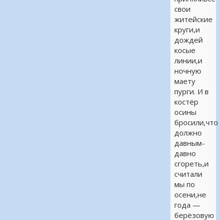
свои
житейские
круги,и
дождей
косые
линии,и
ночную
маету
пурги. И в
костёр
осины
бросили,что
должно
давным-
давно
сгореть,и
считали
мы по
осени,не
года —
берёзовую