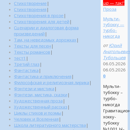
up — так!"
Стихотворение
|
Проза
Стихотворения
|
Стихотворения в прозе
|
Мульти-
Стихотворения для детей
|
тубокку —
Сценарии и диалоговая форма
турбо-
произведений
|
никогда
Там, на неведомых дорожках
|
от
Юрий
Тексты для песен
|
Анатольеви
Тексты романсов
|
Тубольцев
тест1
|
06.05.2026
Третий глаз
|
06.05.2026
Фантастика
|
0
Фантастика и приключения
|
Философская и религиозная лирика
|
Мульти-
Фэнтези и мистика
|
тубокку –
Фэнтези, мистика, сказки
|
турбо-
Художественная проза
|
никогда
Художественный рассказ
|
Гравитацио
Циклы стихов и поэмы
|
хокку-
Человек и Вселенная
|
тубокку
Школа литературного мастерства
|
№1001 Ы-