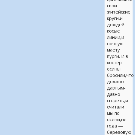
свои
житейские
круги,и
дождей
косые
линии,и
ночную
маету
пурги. И в
костёр
осины
бросили,что
должно
давным-
давно
сгореть,и
считали
мы по
осени,не
года —
берёзовую