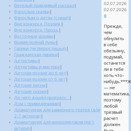
02.07.2026
Веселый правдивый рассказ
|
02.07.2026
Взрослые сказки
|
0
Взрослым о детях (стихи)
|
Вне конкурса. Поэзия.
|
Прежде,
Вне конкурса. Проза.
|
чем
Восточные формы
|
обнулить
Время полной луны
|
в себе
Гарики (четверостишья)
|
обезьяну,
Гражданская лирика
|
подумай,
Детективы
|
останется
Детективы и мистика
|
ли в тебе
Детская поэзия до 6 лет
|
хоть что-
Детская поэзия от 6 лет
|
нибудь.***
Детские песни
|
— не
Детские сказки
|
математика,
До чего дошел прогресс…
|
поэтому
Дом с привидениями
|
любой
Драматургия для камерного театра (для
трезвый
2-7 актеров)
|
расчет
Драматургия для моноспектакля (на 1
должен
актера)
|
быть