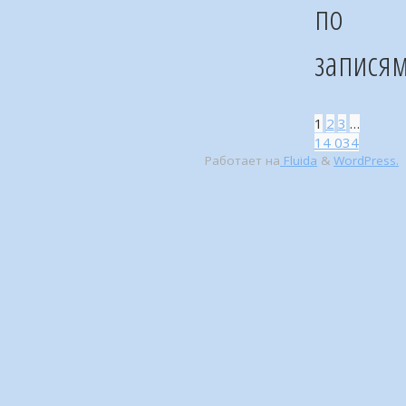
по
запися
1
2
3
…
14 034
Работает на
Fluida
&
WordPress.