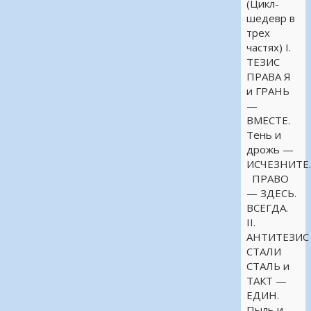
(Цикл-
шедевр в
трех
частях) I.
ТЕЗИС
ПРАВА Я
и ГРАНЬ
—
ВМЕСТЕ.
Тень и
дрожь —
ИСЧЕЗНИТЕ
ПРАВО
— ЗДЕСЬ.
ВСЕГДА.
II.
АНТИТЕЗИС
СТАЛИ
СТАЛЬ и
ТАКТ —
ЕДИН.
Пыль и …