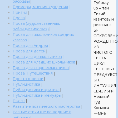
рассказы
|
Тубокку
Примеры, мнения, суждения
|
up – так!
Притчи
|
Тихий
Проза
|
квантовый
Проза (художественная,
резонанс
публицистическая)
|
Ы-
Проза для школьников средних
ОТКРОВЕНИ
классов
|
РОЖДЕННО
Проза для Андрея
|
ИЗ
Проза для детей
|
ЧИСТОГО
Проза для дошкольников
|
СВЕТА.
Проза для младших школьников
|
ЦИКЛ:
Проза для старшеклассников
|
СВЕТОВЫЕ
Проза. Путешествия.
|
ПРЕДЧУВСТ
Просто о жизни
|
Ы I.
Публицистика
|
ИНТУИЦИЯ
Публицистика и критика
|
СВЯЗИ Я и
Публицистика и мемуары
|
Нежный
Пьесы
|
Гуд
Развитие поэтического мастерства
|
Космоса
Разные стихи (не вошедшие в
—Мне
рубрики)
|