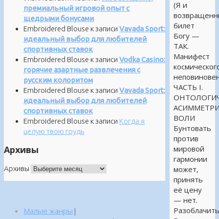
(Я и
премиальный игровой опыт с
возвращенн
щедрыми бонусами
билет
Embroidered Blouse
к записи
Vavada Sport:
Богу —
идеальный выбор для любителей
ТАК.
спортивных ставок
Манифест
Embroidered Blouse
к записи
Vodka Casino:
космическог
горячие азартные развлечения с
неповиновен
русским колоритом
ЧАСТЬ I.
Embroidered Blouse
к записи
Vavada Sport:
ОНТОЛОГИЧ
идеальный выбор для любителей
АСИММЕТР
спортивных ставок
ВОЛИ
Embroidered Blouse
к записи
Когда я
Бунтовать
целую твою грудь
против
Архивы
мировой
гармонии
Архивы
может,
принять
её цену
— нет.
Разоблачит
Малые жанры
|