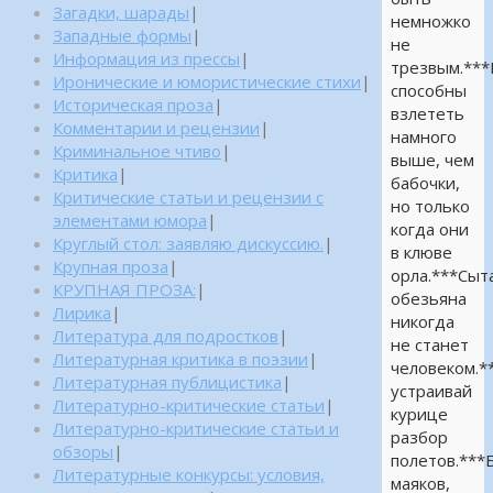
Загадки, шарады
|
немножко
Западные формы
|
не
Информация из прессы
|
трезвым.**
Иронические и юмористические стихи
|
способны
Историческая проза
|
взлететь
Комментарии и рецензии
|
намного
Криминальное чтиво
|
выше, чем
Критика
|
бабочки,
Критические статьи и рецензии с
но только
элементами юмора
|
когда они
Круглый стол: заявляю дискуссию.
|
в клюве
Крупная проза
|
орла.***Сыт
КРУПНАЯ ПРОЗА:
|
обезьяна
Лирика
|
никогда
Литература для подростков
|
не станет
Литературная критика в поэзии
|
человеком.*
Литературная публицистика
|
устраивай
Литературно-критические статьи
|
курице
Литературно-критические статьи и
разбор
обзоры
|
полетов.***
Литературные конкурсы: условия,
маяков,