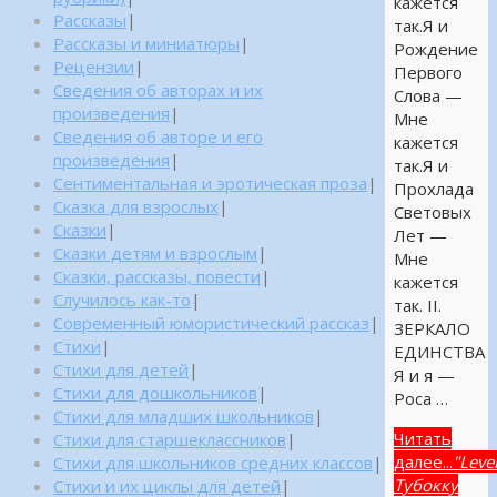
кажется
Рассказы
|
так.Я и
Рассказы и миниатюры
|
Рождение
Рецензии
|
Первого
Сведения об авторах и их
Слова —
произведения
|
Мне
Сведения об авторе и его
кажется
произведения
|
так.Я и
Сентиментальная и эротическая проза
|
Прохлада
Сказка для взрослых
|
Световых
Сказки
|
Лет —
Сказки детям и взрослым
|
Мне
Сказки, рассказы, повести
|
кажется
Случилось как-то
|
так. II.
Современный юмористический рассказ
|
ЗЕРКАЛО
Стихи
|
ЕДИНСТВА
Стихи для детей
|
Я и я —
Стихи для дошкольников
|
Роса …
Стихи для младших школьников
|
Читать
Стихи для старшеклассников
|
далее...
"Leve
Стихи для школьников средних классов
|
Тубокку
Стихи и их циклы для детей
|