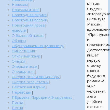
маньяк.
Новеллы
|
Студент
Новеллы и эссе
|
литературно
Новогодняя лирика
|
института
Новогодняя поэзия
|
Максим,
Новогодняя проза
|
вдохновлен
новости
|
«Преступле
О большой прозе.
|
и
Обзоры
|
наказанием
Обустраиваем нашу планету.
|
Достоевског
Одностишия
|
пишет
Открытый жанр
|
первую
Очерки
|
строчку
Очерки и эссе.
|
своего
Очерки, эссе
|
будущего
Очерки, эссе и миниатюры
|
романа «Я
Очерки, эссе, статьи
|
убил
Пейзажная лирика
|
человека»,
Переводы.
|
а его
ПЕрцовка. Пародии и Эпиграммы.
|
двойник
Песни
|
охотится
Песня
|