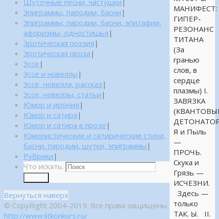
Шуточные песни, частушки
|
МАНИФЕСТ:
Эпиграммы, пародии, басни
|
ГИПЕР-
Эпиграммы, пародии, басни, эпитафии,
РЕЗОНАНС
афоризмы, одностишья
|
ТИТАНА
Эротическая поэзия
|
(За
Эротическая проза
|
гранью
Эссе
|
слов, в
Эссе и новеллы
|
сердце
Эссе, новелла, рассказ
|
плазмы) I.
Эссе, новеллы, статьи
|
ЗАВЯЗКА
Юмор и ирония
|
(КВАНТОВЫ
Юмор и сатира
|
ДЕТОНАТОР
Юмор и сатира в прозе
|
Я и Пыль
Юмористические и сатирические стихи,
—
басни, пародии, шутки, эпиграммы
|
ПРОЧЬ.
Рубрики
|
Скука и
Что искать:
Грязь —
Поиск
ИСЧЕЗНИ.
Здесь —
Вернуться наверх
только
© CopyRight 2004-2019. Все права защищены
ТАК. Ы. II.
http://www.litkonkurs.ru/