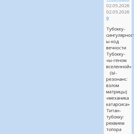
02.05.2026
02.05.2026
0
Тубокку-
сингулярнос
ы-код
вечности
Тубокку-
«ы-геном
вселенной»
(Ы-
резонанс:
взлом
матрицы)
«механика
катарсиса»
Титан-
тубокку:
реквием
топора