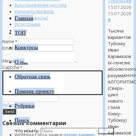
Тубольцев
Восстановление доступа
15.07.2026
Изменить профиль
15.07.2026
Главная
Забыли пароль?
0
Регистрация
Тысяча
Войти
ТОП
вариантов
Name
*
Тубокку
Конкурсы
Email
*
Иван
Карамазов
Message
*
О нас
Ы-генезис
Captcha
*
абсолютног
разумаАНН
Обратная связь
АЛГОРИТМ
(Сверх-
Помощь проекту
цикл
нового
Refresh
Рубрики
стиля
Хокку-
Поиск
Тубокку)
Свежие комментарии
Иван
Что искать:
Поиск
Карамазов
WishHour.Com
к записи
Riobet Казино: