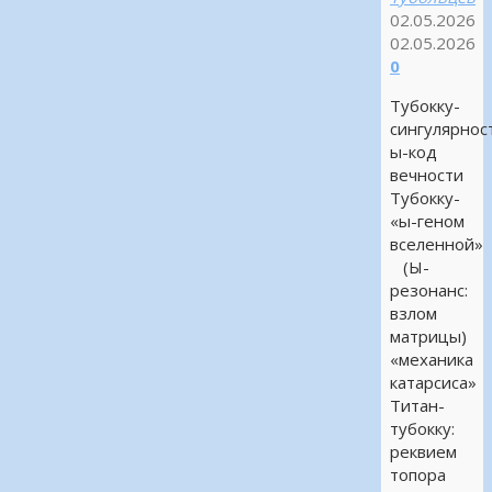
02.05.2026
02.05.2026
0
Тубокку-
сингулярнос
ы-код
вечности
Тубокку-
«ы-геном
вселенной»
(Ы-
резонанс:
взлом
матрицы)
«механика
катарсиса»
Титан-
тубокку:
реквием
топора