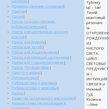
рассказы
|
Тубокку
Примеры, мнения, суждения
|
up – так!
Притчи
|
Тихий
Проза
|
квантовый
Проза (художественная,
резонанс
публицистическая)
|
Ы-
Проза для школьников средних
ОТКРОВЕНИ
классов
|
РОЖДЕННО
Проза для Андрея
|
ИЗ
Проза для детей
|
ЧИСТОГО
Проза для дошкольников
|
СВЕТА.
Проза для младших школьников
|
ЦИКЛ:
Проза для старшеклассников
|
СВЕТОВЫЕ
Проза. Путешествия.
|
ПРЕДЧУВСТ
Просто о жизни
|
Ы I.
Публицистика
|
ИНТУИЦИЯ
Публицистика и критика
|
СВЯЗИ Я и
Публицистика и мемуары
|
Нежный
Пьесы
|
Гуд
Развитие поэтического мастерства
|
Космоса
Разные стихи (не вошедшие в
—Мне
рубрики)
|