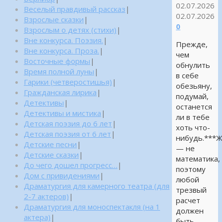
02.07.2026
Веселый правдивый рассказ
|
02.07.2026
Взрослые сказки
|
0
Взрослым о детях (стихи)
|
Вне конкурса. Поэзия.
|
Прежде,
Вне конкурса. Проза.
|
чем
Восточные формы
|
обнулить
Время полной луны
|
в себе
Гарики (четверостишья)
|
обезьяну,
Гражданская лирика
|
подумай,
Детективы
|
останется
Детективы и мистика
|
ли в тебе
Детская поэзия до 6 лет
|
хоть что-
Детская поэзия от 6 лет
|
нибудь.***
Детские песни
|
— не
Детские сказки
|
математика,
До чего дошел прогресс…
|
поэтому
Дом с привидениями
|
любой
Драматургия для камерного театра (для
трезвый
2-7 актеров)
|
расчет
Драматургия для моноспектакля (на 1
должен
актера)
|
быть