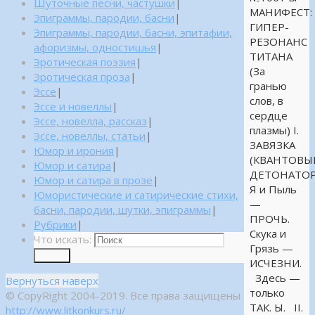
Шуточные песни, частушки
|
МАНИФЕСТ:
Эпиграммы, пародии, басни
|
ГИПЕР-
Эпиграммы, пародии, басни, эпитафии,
РЕЗОНАНС
афоризмы, одностишья
|
ТИТАНА
Эротическая поэзия
|
(За
Эротическая проза
|
гранью
Эссе
|
слов, в
Эссе и новеллы
|
сердце
Эссе, новелла, рассказ
|
плазмы) I.
Эссе, новеллы, статьи
|
ЗАВЯЗКА
Юмор и ирония
|
(КВАНТОВЫ
Юмор и сатира
|
ДЕТОНАТОР
Юмор и сатира в прозе
|
Я и Пыль
Юмористические и сатирические стихи,
—
басни, пародии, шутки, эпиграммы
|
ПРОЧЬ.
Рубрики
|
Скука и
Что искать:
Грязь —
Поиск
ИСЧЕЗНИ.
Здесь —
Вернуться наверх
только
© CopyRight 2004-2019. Все права защищены
ТАК. Ы. II.
http://www.litkonkurs.ru/