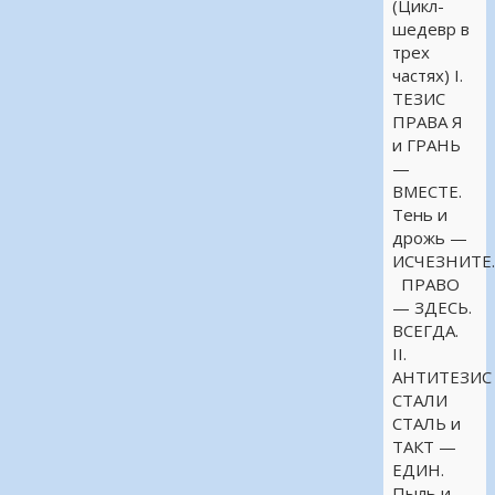
(Цикл-
шедевр в
трех
частях) I.
ТЕЗИС
ПРАВА Я
и ГРАНЬ
—
ВМЕСТЕ.
Тень и
дрожь —
ИСЧЕЗНИТЕ
ПРАВО
— ЗДЕСЬ.
ВСЕГДА.
II.
АНТИТЕЗИС
СТАЛИ
СТАЛЬ и
ТАКТ —
ЕДИН.
Пыль и …