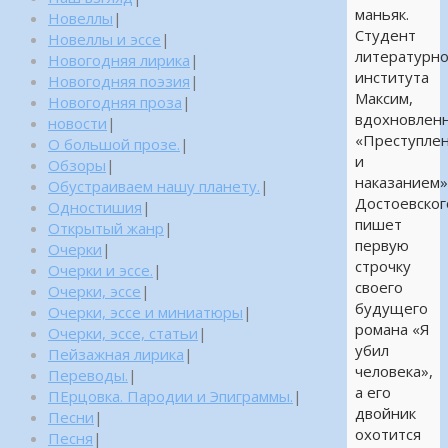
маньяк.
Новеллы
|
Студент
Новеллы и эссе
|
литературно
Новогодняя лирика
|
института
Новогодняя поэзия
|
Максим,
Новогодняя проза
|
вдохновлен
новости
|
«Преступле
О большой прозе.
|
и
Обзоры
|
наказанием
Обустраиваем нашу планету.
|
Достоевског
Одностишия
|
пишет
Открытый жанр
|
первую
Очерки
|
строчку
Очерки и эссе.
|
своего
Очерки, эссе
|
будущего
Очерки, эссе и миниатюры
|
романа «Я
Очерки, эссе, статьи
|
убил
Пейзажная лирика
|
человека»,
Переводы.
|
а его
ПЕрцовка. Пародии и Эпиграммы.
|
двойник
Песни
|
охотится
Песня
|