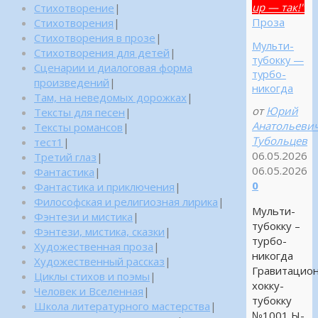
up — так!"
Стихотворение
|
Проза
Стихотворения
|
Стихотворения в прозе
|
Мульти-
Стихотворения для детей
|
тубокку —
Сценарии и диалоговая форма
турбо-
произведений
|
никогда
Там, на неведомых дорожках
|
от
Юрий
Тексты для песен
|
Анатольеви
Тексты романсов
|
Тубольцев
тест1
|
06.05.2026
Третий глаз
|
06.05.2026
Фантастика
|
0
Фантастика и приключения
|
Философская и религиозная лирика
|
Мульти-
Фэнтези и мистика
|
тубокку –
Фэнтези, мистика, сказки
|
турбо-
Художественная проза
|
никогда
Художественный рассказ
|
Гравитацио
Циклы стихов и поэмы
|
хокку-
Человек и Вселенная
|
тубокку
Школа литературного мастерства
|
№1001 Ы-