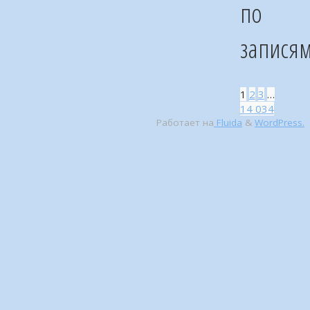
по
запися
1
2
3
…
14 034
Работает на
Fluida
&
WordPress.