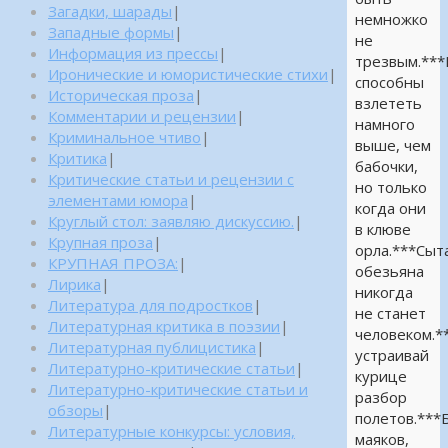
Загадки, шарады
|
немножко
Западные формы
|
не
Информация из прессы
|
трезвым.**
Иронические и юмористические стихи
|
способны
Историческая проза
|
взлететь
Комментарии и рецензии
|
намного
Криминальное чтиво
|
выше, чем
Критика
|
бабочки,
Критические статьи и рецензии с
но только
элементами юмора
|
когда они
Круглый стол: заявляю дискуссию.
|
в клюве
Крупная проза
|
орла.***Сыт
КРУПНАЯ ПРОЗА:
|
обезьяна
Лирика
|
никогда
Литература для подростков
|
не станет
Литературная критика в поэзии
|
человеком.*
Литературная публицистика
|
устраивай
Литературно-критические статьи
|
курице
Литературно-критические статьи и
разбор
обзоры
|
полетов.***
Литературные конкурсы: условия,
маяков,