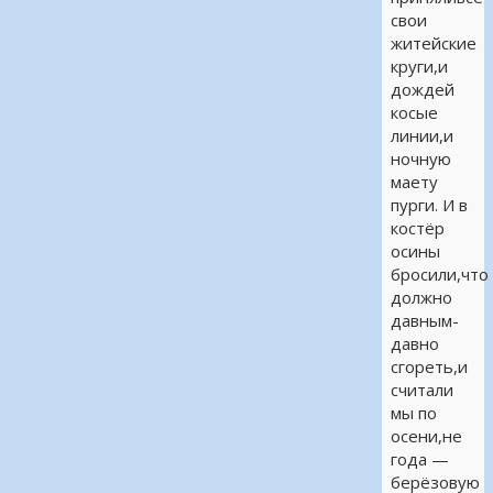
свои
житейские
круги,и
дождей
косые
линии,и
ночную
маету
пурги. И в
костёр
осины
бросили,что
должно
давным-
давно
сгореть,и
считали
мы по
осени,не
года —
берёзовую