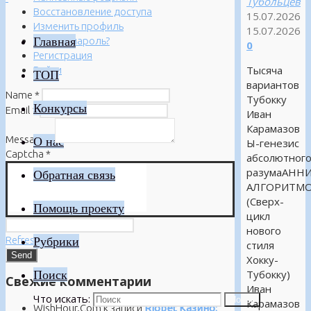
Тубольцев
Восстановление доступа
15.07.2026
Изменить профиль
15.07.2026
Главная
Забыли пароль?
0
Регистрация
Тысяча
Войти
ТОП
вариантов
Name
*
Тубокку
Конкурсы
Email
*
Иван
Карамазов
Message
*
О нас
Ы-генезис
Captcha
*
абсолютног
разумаАНН
Обратная связь
АЛГОРИТМ
(Сверх-
Помощь проекту
цикл
нового
Refresh
Рубрики
стиля
Хокку-
Поиск
Тубокку)
Свежие комментарии
Иван
Что искать:
Поиск
Карамазов
WishHour.Com
к записи
Riobet Казино: