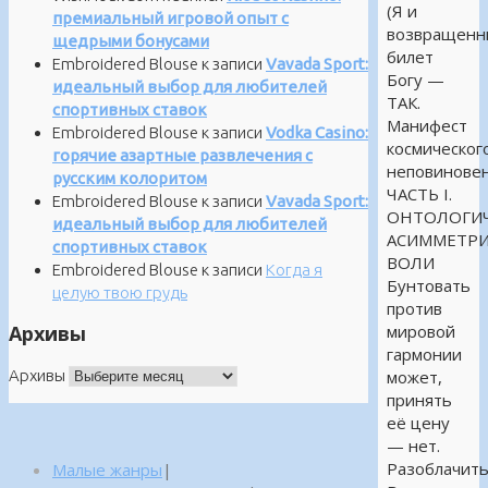
(Я и
премиальный игровой опыт с
возвращенн
щедрыми бонусами
билет
Embroidered Blouse
к записи
Vavada Sport:
Богу —
идеальный выбор для любителей
ТАК.
спортивных ставок
Манифест
Embroidered Blouse
к записи
Vodka Casino:
космическог
горячие азартные развлечения с
неповиновен
русским колоритом
ЧАСТЬ I.
Embroidered Blouse
к записи
Vavada Sport:
ОНТОЛОГИЧ
идеальный выбор для любителей
АСИММЕТР
спортивных ставок
ВОЛИ
Embroidered Blouse
к записи
Когда я
Бунтовать
целую твою грудь
против
Архивы
мировой
гармонии
Архивы
может,
принять
её цену
— нет.
Разоблачит
Малые жанры
|