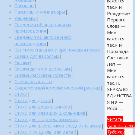
кажется
Рассказы
|
так.Я и
Рассказы и миниатюры
|
Рождение
Рецензии
|
Первого
Сведения об авторах и их
Слова —
произведения
|
Мне
Сведения об авторе и его
кажется
произведения
|
так.Я и
Сентиментальная и эротическая проза
|
Прохлада
Сказка для взрослых
|
Световых
Сказки
|
Лет —
Сказки детям и взрослым
|
Мне
Сказки, рассказы, повести
|
кажется
Случилось как-то
|
так. II.
Современный юмористический рассказ
|
ЗЕРКАЛО
Стихи
|
ЕДИНСТВА
Стихи для детей
|
Я и я —
Стихи для дошкольников
|
Роса …
Стихи для младших школьников
|
Читать
Стихи для старшеклассников
|
далее...
"Leve
Стихи для школьников средних классов
|
Тубокку
Стихи и их циклы для детей
|