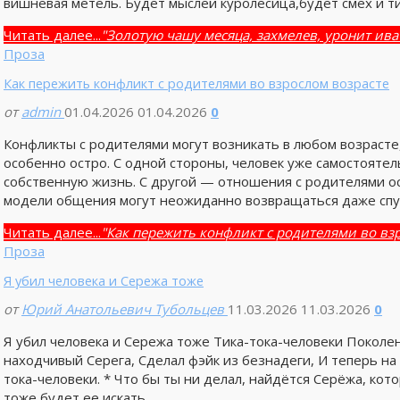
вишнёвая метель. Будет мыслей куролесица,будет смех и 
Читать далее...
"Золотую чашу месяца, захмелев, уронит ива
Проза
Как пережить конфликт с родителями во взрослом возрасте
от
admin
01.04.2026
01.04.2026
0
Конфликты с родителями могут возникать в любом возрасте
особенно остро. С одной стороны, человек уже самостояте
собственную жизнь. С другой — отношения с родителями о
модели общения могут неожиданно возвращаться даже спус
Читать далее...
"Как пережить конфликт с родителями во вз
Проза
Я убил человека и Сережа тоже
от
Юрий Анатольевич Тубольцев
11.03.2026
11.03.2026
0
Я убил человека и Сережа тоже Тика-тока-человеки Поколе
находчивый Серега, Сделал фэйк из безнадеги, И теперь на 
тока-человеки. * Что бы ты ни делал, найдётся Серёжа, ко
тоже будет ее искать, …