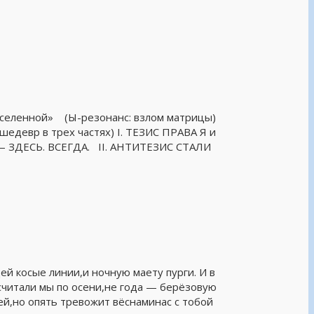
 вселенной» (Ы-резонанс: взлом матрицы)
шедевр в трех частях) I. ТЕЗИС ПРАВА Я и
ЗДЕСЬ. ВСЕГДА. II. АНТИТЕЗИС СТАЛИ
ей косые линии,и ночную маету пурги. И в
считали мы по осени,не года — берёзовую
ей,но опять тревожит вёснаминас с тобой