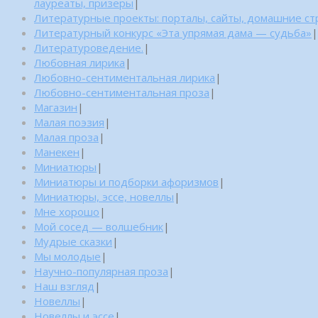
лауреаты, призеры
|
Литературные проекты: порталы, сайты, домашние с
Литературный конкурс «Эта упрямая дама — судьба»
|
Литературоведение.
|
Любовная лирика
|
Любовно-сентиментальная лирика
|
Любовно-сентиментальная проза
|
Магазин
|
Малая поэзия
|
Малая проза
|
Манекен
|
Миниатюры
|
Миниатюры и подборки афоризмов
|
Миниатюры, эссе, новеллы
|
Мне хорошо
|
Мой сосед — волшебник
|
Мудрые сказки
|
Мы молодые
|
Научно-популярная проза
|
Наш взгляд
|
Новеллы
|
Новеллы и эссе
|