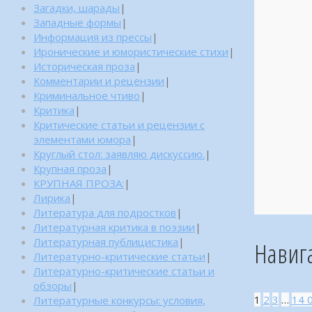
Загадки, шарады
|
Западные формы
|
Информация из прессы
|
Иронические и юмористические стихи
|
Историческая проза
|
Комментарии и рецензии
|
Криминальное чтиво
|
Критика
|
Критические статьи и рецензии с
элементами юмора
|
Круглый стол: заявляю дискуссию.
|
Крупная проза
|
КРУПНАЯ ПРОЗА:
|
Лирика
|
Литература для подростков
|
Литературная критика в поэзии
|
Литературная публицистика
|
Навиг
Литературно-критические статьи
|
Литературно-критические статьи и
обзоры
|
1
2
3
…
14 
Литературные конкурсы: условия,