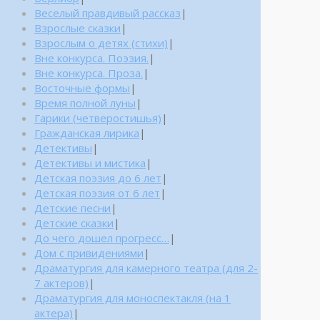
Веселый правдивый рассказ
|
Взрослые сказки
|
Взрослым о детях (стихи)
|
Вне конкурса. Поэзия.
|
Вне конкурса. Проза.
|
Восточные формы
|
Время полной луны
|
Гарики (четверостишья)
|
Гражданская лирика
|
Детективы
|
Детективы и мистика
|
Детская поэзия до 6 лет
|
Детская поэзия от 6 лет
|
Детские песни
|
Детские сказки
|
До чего дошел прогресс…
|
Дом с привидениями
|
Драматургия для камерного театра (для 2-
7 актеров)
|
Драматургия для моноспектакля (на 1
актера)
|