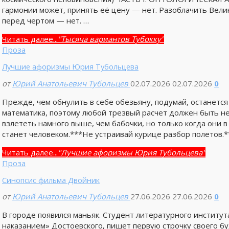
гармонии может, принять её цену — нет. Разоблачить Вели
перед чертом — нет. …
Читать далее...
"Тысяча вариантов Тубокку"
Проза
Лучшие афоризмы Юрия Тубольцева
от
Юрий Анатольевич Тубольцев
02.07.2026
02.07.2026
0
Прежде, чем обнулить в себе обезьяну, подумай, останется
математика, поэтому любой трезвый расчет должен быть н
взлететь намного выше, чем бабочки, но только когда они в
станет человеком.***Не устраивай курице разбор полетов.*
Читать далее...
"Лучшие афоризмы Юрия Тубольцева"
Проза
Синопсис фильма Двойник
от
Юрий Анатольевич Тубольцев
27.06.2026
27.06.2026
0
В городе появился маньяк. Студент литературного институ
наказанием» Достоевского, пишет первую строчку своего бу