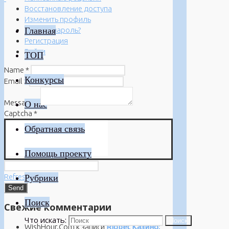
Восстановление доступа
Изменить профиль
Главная
Забыли пароль?
Регистрация
Войти
ТОП
Name
*
Конкурсы
Email
*
Message
*
О нас
Captcha
*
Обратная связь
Помощь проекту
Refresh
Рубрики
Поиск
Свежие комментарии
Что искать:
Поиск
WishHour.Com
к записи
Riobet Казино: