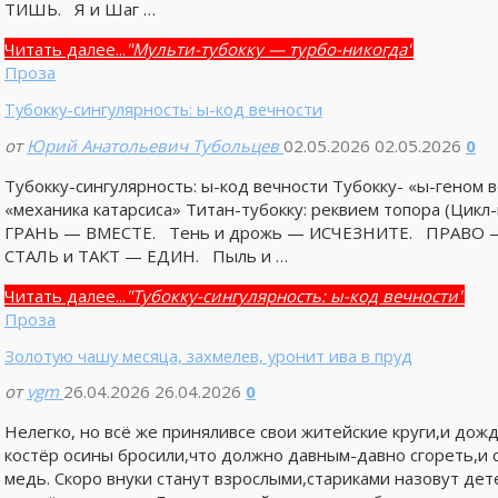
ТИШЬ. Я и Шаг …
Читать далее...
"Мульти-тубокку — турбо-никогда"
Проза
Тубокку-сингулярность: ы-код вечности
от
Юрий Анатольевич Тубольцев
02.05.2026
02.05.2026
0
Тубокку-сингулярность: ы-код вечности Тубокку- «ы-геном
«механика катарсиса» Титан-тубокку: реквием топора (Цикл-
ГРАНЬ — ВМЕСТЕ. Тень и дрожь — ИСЧЕЗНИТЕ. ПРАВО — 
СТАЛЬ и ТАКТ — ЕДИН. Пыль и …
Читать далее...
"Тубокку-сингулярность: ы-код вечности"
Проза
Золотую чашу месяца, захмелев, уронит ива в пруд
от
vgm
26.04.2026
26.04.2026
0
Нелегко, но всё же приняливсе свои житейские круги,и дожд
костёр осины бросили,что должно давным-давно сгореть,и 
медь. Скоро внуки станут взрослыми,стариками назовут дет