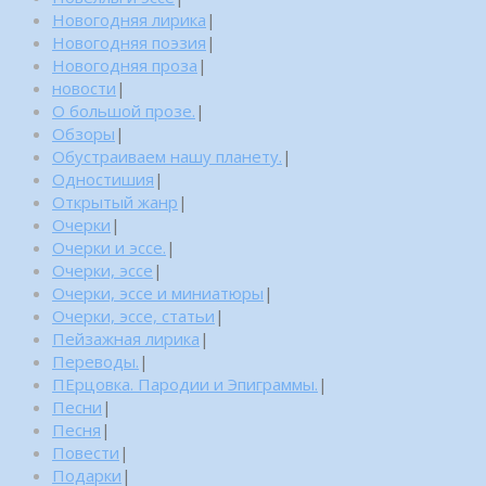
Новогодняя лирика
|
Новогодняя поэзия
|
Новогодняя проза
|
новости
|
О большой прозе.
|
Обзоры
|
Обустраиваем нашу планету.
|
Одностишия
|
Открытый жанр
|
Очерки
|
Очерки и эссе.
|
Очерки, эссе
|
Очерки, эссе и миниатюры
|
Очерки, эссе, статьи
|
Пейзажная лирика
|
Переводы.
|
ПЕрцовка. Пародии и Эпиграммы.
|
Песни
|
Песня
|
Повести
|
Подарки
|