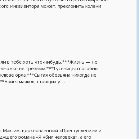
кого Инквизитора может, преклонить колени
 ли в тебе хоть что-нибудь.***Жизнь — не
емножко не трезвым.***Гусеницы способны
 клюве орла.***Сытая обезьяна никогда не
**Бойся маяков, стоящих у …
та Максим, вдохновленный «Преступлением и
дущего романа «Я убил человека», а его