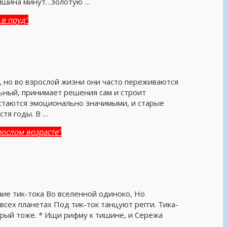
тишина минут…золотую …
 в пруд"
, но во взрослой жизни они часто переживаются
льный, принимает решения сам и строит
стаются эмоционально значимыми, и старые
тя годы. В …
рослом возрасте"
ние тик-тока Во вселенной одиноко, Но
всех планетах Под тик-ток танцуют регги. Тика-
торый тоже. * Ищи рифму к тишине, и Сережа