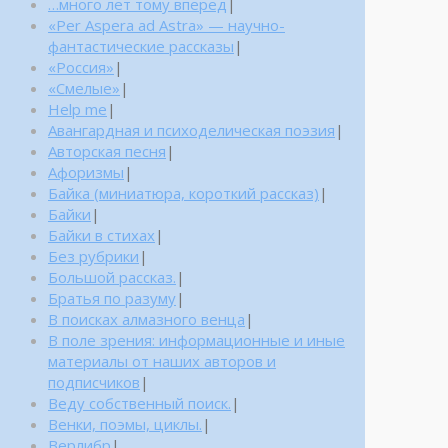
…много лет тому вперед
|
«Per Aspera ad Astra» — научно-
фантастические рассказы
|
«Россия»
|
«Смелые»
|
Help me
|
Авангардная и психоделическая поэзия
|
Авторская песня
|
Афоризмы
|
Байка (миниатюра, короткий рассказ)
|
Байки
|
Байки в стихах
|
Без рубрики
|
Большой рассказ.
|
Братья по разуму
|
В поисках алмазного венца
|
В поле зрения: информационные и иные
материалы от наших авторов и
подписчиков
|
Веду собственный поиск.
|
Венки, поэмы, циклы.
|
Верлибр
|