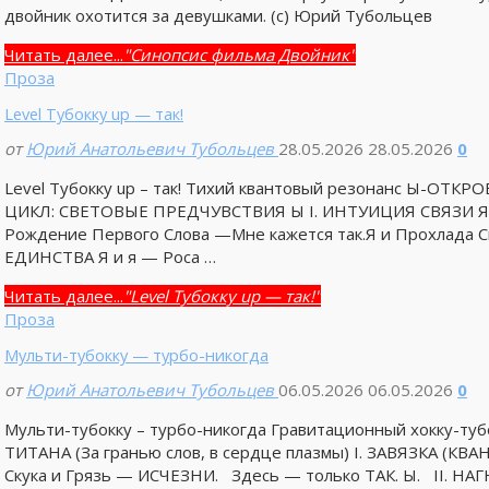
двойник охотится за девушками. (с) Юрий Тубольцев
Читать далее...
"Синопсис фильма Двойник"
Проза
Level Тубокку up — так!
от
Юрий Анатольевич Тубольцев
28.05.2026
28.05.2026
0
Level Тубокку up – так! Тихий квантовый резонанс Ы-О
ЦИКЛ: СВЕТОВЫЕ ПРЕДЧУВСТВИЯ Ы I. ИНТУИЦИЯ СВЯЗИ Я и
Рождение Первого Слова —Мне кажется так.Я и Прохлада С
ЕДИНСТВА Я и я — Роса …
Читать далее...
"Level Тубокку up — так!"
Проза
Мульти-тубокку — турбо-никогда
от
Юрий Анатольевич Тубольцев
06.05.2026
06.05.2026
0
Мульти-тубокку – турбо-никогда Гравитационный хокку-
ТИТАНА (За гранью слов, в сердце плазмы) I. ЗАВЯЗКА 
Скука и Грязь — ИСЧЕЗНИ. Здесь — только ТАК. Ы. II. Н