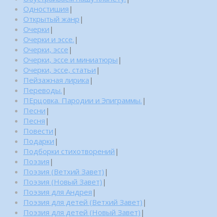
Одностишия
|
Открытый жанр
|
Очерки
|
Очерки и эссе.
|
Очерки, эссе
|
Очерки, эссе и миниатюры
|
Очерки, эссе, статьи
|
Пейзажная лирика
|
Переводы.
|
ПЕрцовка. Пародии и Эпиграммы.
|
Песни
|
Песня
|
Повести
|
Подарки
|
Подборки стихотворений
|
Поэзия
|
Поэзия (Ветхий Завет)
|
Поэзия (Новый Завет)
|
Поэзия для Андрея
|
Поэзия для детей (Ветхий Завет)
|
Поэзия для детей (Новый Завет)
|