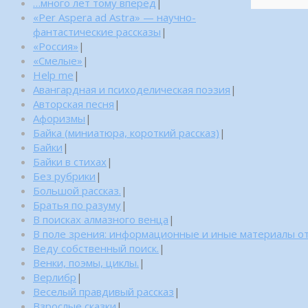
…много лет тому вперед
|
«Per Aspera ad Astra» — научно-
фантастические рассказы
|
«Россия»
|
«Смелые»
|
Help me
|
Авангардная и психоделическая поэзия
|
Авторская песня
|
Афоризмы
|
Байка (миниатюра, короткий рассказ)
|
Байки
|
Байки в стихах
|
Без рубрики
|
Большой рассказ.
|
Братья по разуму
|
В поисках алмазного венца
|
В поле зрения: информационные и иные материалы от
Веду собственный поиск.
|
Венки, поэмы, циклы.
|
Верлибр
|
Веселый правдивый рассказ
|
Взрослые сказки
|