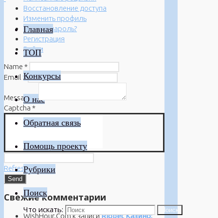
Восстановление доступа
Изменить профиль
Главная
Забыли пароль?
Регистрация
Войти
ТОП
Name
*
Конкурсы
Email
*
Message
*
О нас
Captcha
*
Обратная связь
Помощь проекту
Refresh
Рубрики
Поиск
Свежие комментарии
Что искать:
Поиск
WishHour.Com
к записи
Riobet Казино: