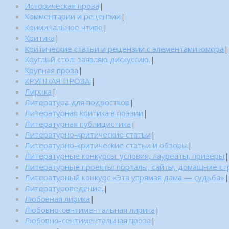
Историческая проза
|
Комментарии и рецензии
|
Криминальное чтиво
|
Критика
|
Критические статьи и рецензии с элементами юмора
|
Круглый стол: заявляю дискуссию.
|
Крупная проза
|
КРУПНАЯ ПРОЗА:
|
Лирика
|
Литература для подростков
|
Литературная критика в поэзии
|
Литературная публицистика
|
Литературно-критические статьи
|
Литературно-критические статьи и обзоры
|
Литературные конкурсы: условия, лауреаты, призеры
|
Литературные проекты: порталы, сайты, домашние с
Литературный конкурс «Эта упрямая дама — судьба»
|
Литературоведение.
|
Любовная лирика
|
Любовно-сентиментальная лирика
|
Любовно-сентиментальная проза
|