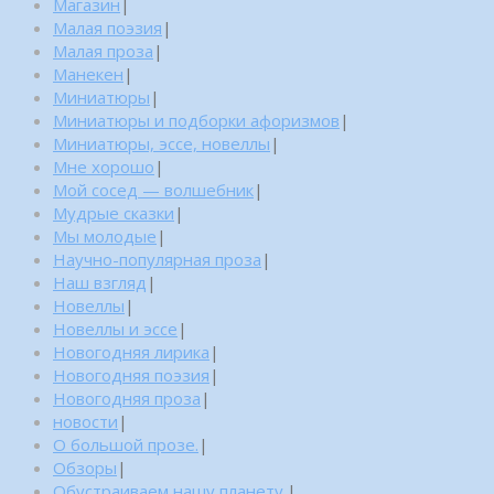
Магазин
|
Малая поэзия
|
Малая проза
|
Манекен
|
Миниатюры
|
Миниатюры и подборки афоризмов
|
Миниатюры, эссе, новеллы
|
Мне хорошо
|
Мой сосед — волшебник
|
Мудрые сказки
|
Мы молодые
|
Научно-популярная проза
|
Наш взгляд
|
Новеллы
|
Новеллы и эссе
|
Новогодняя лирика
|
Новогодняя поэзия
|
Новогодняя проза
|
новости
|
О большой прозе.
|
Обзоры
|
Обустраиваем нашу планету.
|