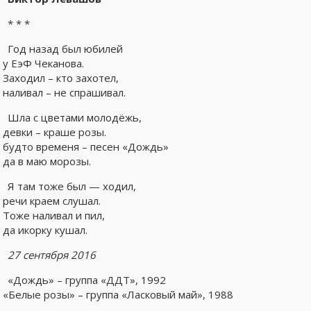
* * *
Год назад был юбилей
у ЕэФ Чеканова.
Заходил – кто захотел,
наливал – не спрашивал.
Шла с цветами молодёжь,
девки – краше розы.
будто временя – песен «Дождь»
да в маю морозы.
Я там тоже был — ходил,
речи краем слушал.
Тоже наливал и пил,
да икорку кушал.
27 сентября 2016
«Дождь» – группа «ДДТ», 1992
«Белые розы» – группа «Ласковый май», 1988