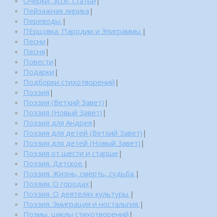
Очерки, эссе, статьи
|
Пейзажная лирика
|
Переводы.
|
ПЕрцовка. Пародии и Эпиграммы.
|
Песни
|
Песня
|
Повести
|
Подарки
|
Подборки стихотворений
|
Поэзия
|
Поэзия (Ветхий Завет)
|
Поэзия (Новый Завет)
|
Поэзия для Андрея
|
Поэзия для детей (Ветхий Завет)
|
Поэзия для детей (Новый Завет)
|
Поэзия от шести и старше
|
Поэзия. Детское.
|
Поэзия. Жизнь, смерть, судьба.
|
Поэзия. О городах
|
Поэзия. О деятелях культуры.
|
Поэзия. Эмиграция и ностальгия.
|
Поэмы, циклы стихотворений
|