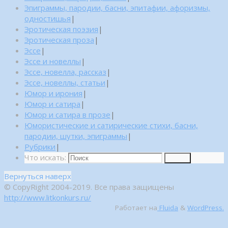
Эпиграммы, пародии, басни, эпитафии, афоризмы,
одностишья
|
Эротическая поэзия
|
Эротическая проза
|
Эссе
|
Эссе и новеллы
|
Эссе, новелла, рассказ
|
Эссе, новеллы, статьи
|
Юмор и ирония
|
Юмор и сатира
|
Юмор и сатира в прозе
|
Юмористические и сатирические стихи, басни,
пародии, шутки, эпиграммы
|
Рубрики
|
Что искать:
Поиск
Вернуться наверх
© CopyRight 2004-2019. Все права защищены
http://www.litkonkurs.ru/
Работает на
Fluida
&
WordPress.