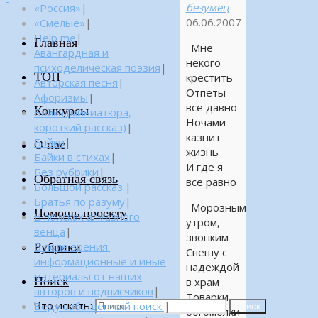
безумец
«Россия»
|
06.06.2007
«Смелые»
|
Help me
|
Главная
Мне
Авангардная и
некого
психоделическая поэзия
|
ТОП
крестить
Авторская песня
|
Отпеты
Афоризмы
|
все давно
Конкурсы
Байка (миниатюра,
Ночами
короткий рассказ)
|
казнит
Байки
|
О нас
жизнь
Байки в стихах
|
И где я
Без рубрики
|
Обратная связь
все равно
Большой рассказ.
|
Братья по разуму
|
Морозным
Помощь проекту
В поисках алмазного
утром,
венца
|
звонким
Рубрики
В поле зрения:
Спешу с
информационные и иные
надеждой
материалы от наших
Поиск
в храм
авторов и подписчиков
|
Товарки
Что искать:
Веду собственный поиск.
|
Поиск
богомолки