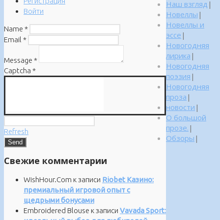
Регистрация
Наш взгляд
|
Войти
Новеллы
|
Новеллы и
Name
*
эссе
|
Email
*
Новогодняя
лирика
|
Message
*
Новогодняя
Captcha
*
поэзия
|
Новогодняя
проза
|
новости
|
О большой
прозе.
|
Refresh
Обзоры
|
Свежие комментарии
WishHour.Com
к записи
Riobet Казино:
премиальный игровой опыт с
щедрыми бонусами
Embroidered Blouse
к записи
Vavada Sport: