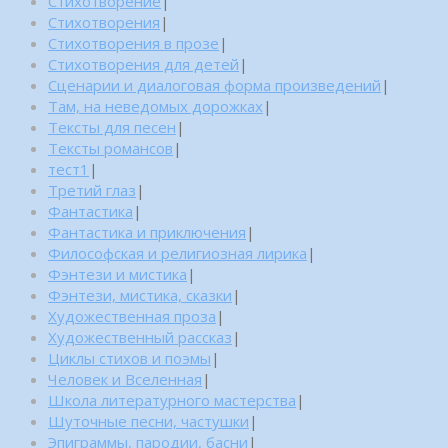
Стихотворение
|
Стихотворения
|
Стихотворения в прозе
|
Стихотворения для детей
|
Сценарии и диалоговая форма произведений
|
Там, на неведомых дорожках
|
Тексты для песен
|
Тексты романсов
|
тест1
|
Третий глаз
|
Фантастика
|
Фантастика и приключения
|
Философская и религиозная лирика
|
Фэнтези и мистика
|
Фэнтези, мистика, сказки
|
Художественная проза
|
Художественный рассказ
|
Циклы стихов и поэмы
|
Человек и Вселенная
|
Школа литературного мастерства
|
Шуточные песни, частушки
|
Эпиграммы, пародии, басни
|