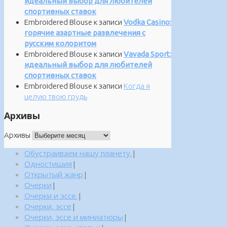
идеальный выбор для любителей
спортивных ставок
Embroidered Blouse
к записи
Vodka Casino:
горячие азартные развлечения с
русским колоритом
Embroidered Blouse
к записи
Vavada Sport:
идеальный выбор для любителей
спортивных ставок
Embroidered Blouse
к записи
Когда я
целую твою грудь
Архивы
Архивы
Обустраиваем нашу планету.
|
Одностишия
|
Открытый жанр
|
Очерки
|
Очерки и эссе.
|
Очерки, эссе
|
Очерки, эссе и миниатюры
|