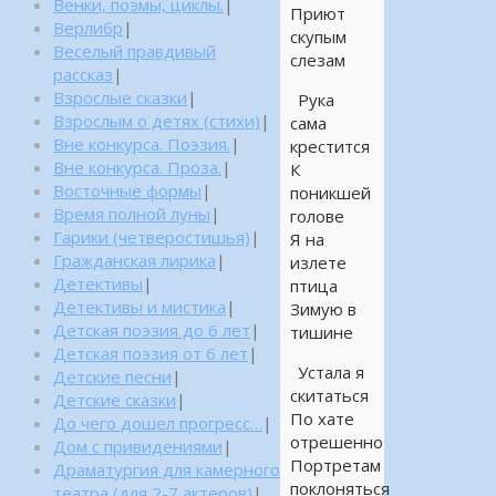
Венки, поэмы, циклы.
|
Приют
Верлибр
|
скупым
Веселый правдивый
слезам
рассказ
|
Взрослые сказки
|
Рука
Взрослым о детях (стихи)
|
сама
Вне конкурса. Поэзия.
|
крестится
Вне конкурса. Проза.
|
К
Восточные формы
|
поникшей
Время полной луны
|
голове
Гарики (четверостишья)
|
Я на
Гражданская лирика
|
излете
Детективы
|
птица
Детективы и мистика
|
Зимую в
Детская поэзия до 6 лет
|
тишине
Детская поэзия от 6 лет
|
Устала я
Детские песни
|
скитаться
Детские сказки
|
По хате
До чего дошел прогресс…
|
отрешенно
Дом с привидениями
|
Портретам
Драматургия для камерного
поклоняться
театра (для 2-7 актеров)
|