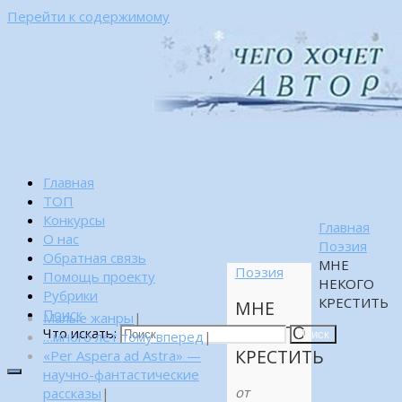
Перейти к содержимому
Главная
ТОП
Конкурсы
Главная
О нас
Поэзия
Обратная связь
МНЕ
Поэзия
Помощь проекту
НЕКОГО
Рубрики
КРЕСТИТЬ
МНЕ
Поиск
Малые жанры
|
НЕКОГО
Что искать:
…много лет тому вперед
|
Поиск
КРЕСТИТЬ
«Per Aspera ad Astra» —
научно-фантастические
от
рассказы
|