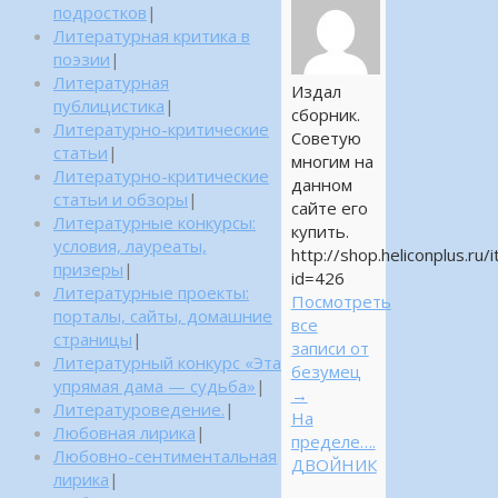
подростков
|
Литературная критика в
поэзии
|
Литературная
Издал
публицистика
|
сборник.
Литературно-критические
Советую
статьи
|
многим на
Литературно-критические
данном
статьи и обзоры
|
сайте его
Литературные конкурсы:
купить.
условия, лауреаты,
http://shop.heliconplus.ru/
призеры
|
id=426
Литературные проекты:
Посмотреть
порталы, сайты, домашние
все
страницы
|
записи от
Литературный конкурс «Эта
безумец
упрямая дама — судьба»
|
→
Литературоведение.
|
На
Любовная лирика
|
пределе….
Любовно-сентиментальная
ДВОЙНИК
лирика
|