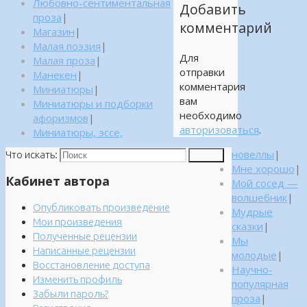
Любовно-сентиментальная
Добавить
проза
|
комментарий
Магазин
|
Малая поэзия
|
Для
Малая проза
|
отправки
Манекен
|
комментария
Миниатюры
|
вам
Миниатюры и подборки
необходимо
афоризмов
|
авторизоваться
.
Миниатюры, эссе,
новеллы
|
Что искать:
Поиск
Мне хорошо
|
Кабинет автора
Мой сосед —
волшебник
|
Опубликовать произведение
Мудрые
Мои произведения
сказки
|
Полученные рецензии
Мы
Написанные рецензии
молодые
|
Восстановление доступа
Научно-
Изменить профиль
популярная
Забыли пароль?
проза
|