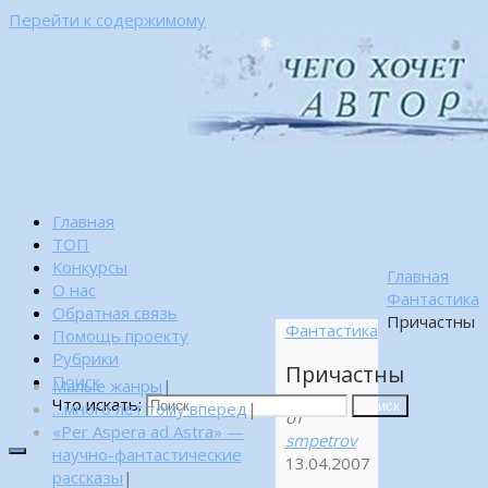
Перейти к содержимому
Главная
ТОП
Конкурсы
Главная
О нас
Фантастика
Обратная связь
Причастны
Фантастика
Помощь проекту
Рубрики
Причастны
Поиск
Малые жанры
|
Что искать:
…много лет тому вперед
|
Поиск
от
«Per Aspera ad Astra» —
smpetrov
научно-фантастические
13.04.2007
рассказы
|