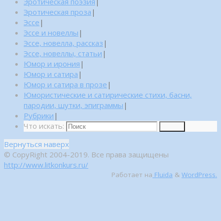
Эротическая поэзия
|
Эротическая проза
|
Эссе
|
Эссе и новеллы
|
Эссе, новелла, рассказ
|
Эссе, новеллы, статьи
|
Юмор и ирония
|
Юмор и сатира
|
Юмор и сатира в прозе
|
Юмористические и сатирические стихи, басни,
пародии, шутки, эпиграммы
|
Рубрики
|
Что искать:
Поиск
Вернуться наверх
© CopyRight 2004-2019. Все права защищены
http://www.litkonkurs.ru/
Работает на
Fluida
&
WordPress.