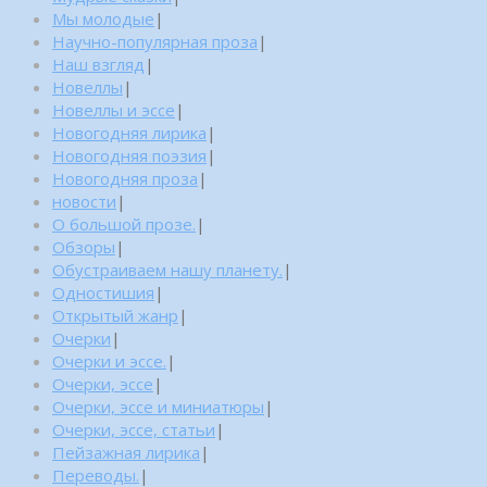
Мы молодые
|
Научно-популярная проза
|
Наш взгляд
|
Новеллы
|
Новеллы и эссе
|
Новогодняя лирика
|
Новогодняя поэзия
|
Новогодняя проза
|
новости
|
О большой прозе.
|
Обзоры
|
Обустраиваем нашу планету.
|
Одностишия
|
Открытый жанр
|
Очерки
|
Очерки и эссе.
|
Очерки, эссе
|
Очерки, эссе и миниатюры
|
Очерки, эссе, статьи
|
Пейзажная лирика
|
Переводы.
|