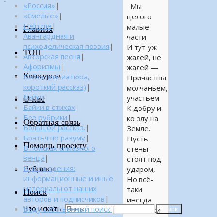
«Россия»
|
Мы
«Смелые»
|
целого
Help me
|
малые
Главная
Авангардная и
части
психоделическая поэзия
|
И тут уж
ТОП
Авторская песня
|
жалей, не
Афоризмы
|
жалей —
Конкурсы
Байка (миниатюра,
Причастны
короткий рассказ)
|
молчаньем,
Байки
|
участьем
О нас
Байки в стихах
|
К добру и
Без рубрики
|
ко злу на
Обратная связь
Большой рассказ.
|
Земле.
Братья по разуму
|
Пусть
Помощь проекту
В поисках алмазного
стены
венца
|
стоят под
Рубрики
В поле зрения:
ударом,
информационные и иные
Но всё-
материалы от наших
таки
Поиск
авторов и подписчиков
|
иногда
Что искать:
Веду собственный поиск.
|
Песчинки
Поиск