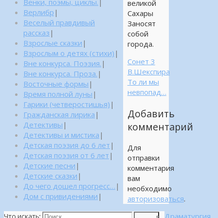
Венки, поэмы, циклы.
|
великой
Верлибр
|
Сахары
Веселый правдивый
Заносят
рассказ
|
собой
Взрослые сказки
|
города.
Взрослым о детях (стихи)
|
Сонет 3
Вне конкурса. Поэзия.
|
В.Шекспира
Вне конкурса. Проза.
|
То ли мы
Восточные формы
|
невпопад…
Время полной луны
|
Гарики (четверостишья)
|
Добавить
Гражданская лирика
|
Детективы
|
комментарий
Детективы и мистика
|
Детская поэзия до 6 лет
|
Для
Детская поэзия от 6 лет
|
отправки
Детские песни
|
комментария
Детские сказки
|
вам
До чего дошел прогресс…
|
необходимо
Дом с привидениями
|
авторизоваться
.
Драматургия
Что искать:
Поиск