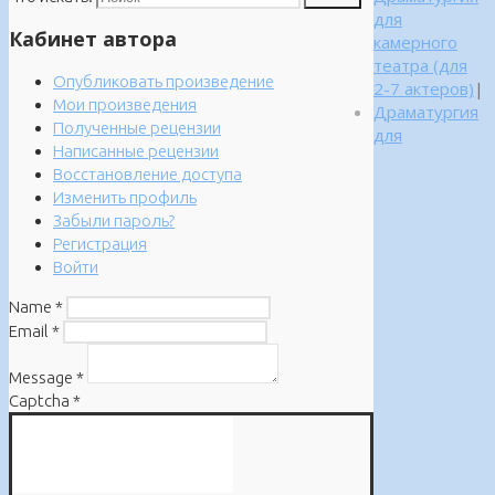
для
Кабинет автора
камерного
театра (для
Опубликовать произведение
2-7 актеров)
|
Мои произведения
Драматургия
Полученные рецензии
для
Написанные рецензии
Восстановление доступа
Изменить профиль
Забыли пароль?
Регистрация
Войти
Name
*
Email
*
Message
*
Captcha
*