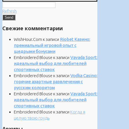
Refresh
Свежие комментарии
WishHour.Com
к записи
Riobet Казино:
премиальный игровой опыт с
щедрыми бонусами
Embroidered Blouse
к записи
Vavada Sport:
идеальный выбор для любителей
спортивных ставок
Embroidered Blouse
к записи
Vodka Casino:
горячие азартные развлечения с
русским колоритом
Embroidered Blouse
к записи
Vavada Sport:
идеальный выбор для любителей
спортивных ставок
Embroidered Blouse
к записи
Когда я
целую твою грудь
Архивы