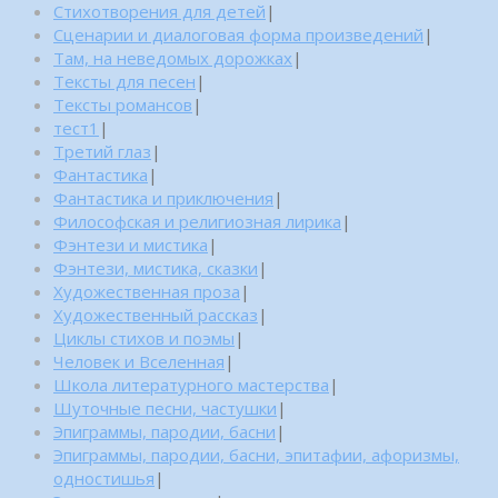
Стихотворения для детей
|
Сценарии и диалоговая форма произведений
|
Там, на неведомых дорожках
|
Тексты для песен
|
Тексты романсов
|
тест1
|
Третий глаз
|
Фантастика
|
Фантастика и приключения
|
Философская и религиозная лирика
|
Фэнтези и мистика
|
Фэнтези, мистика, сказки
|
Художественная проза
|
Художественный рассказ
|
Циклы стихов и поэмы
|
Человек и Вселенная
|
Школа литературного мастерства
|
Шуточные песни, частушки
|
Эпиграммы, пародии, басни
|
Эпиграммы, пародии, басни, эпитафии, афоризмы,
одностишья
|