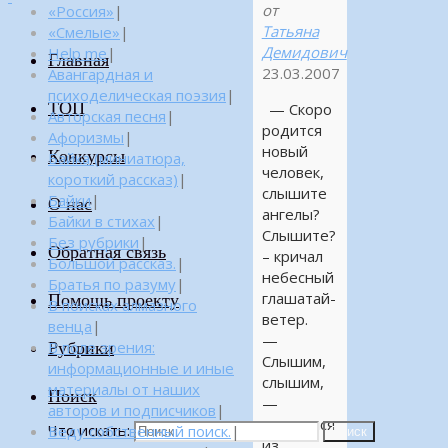
от
«Россия»
|
Татьяна
«Смелые»
|
Демидович
Help me
|
Главная
23.03.2007
Авангардная и
психоделическая поэзия
|
ТОП
— Скоро
Авторская песня
|
родится
Афоризмы
|
новый
Конкурсы
Байка (миниатюра,
человек,
короткий рассказ)
|
слышите
Байки
|
О нас
ангелы?
Байки в стихах
|
Слышите?
Без рубрики
|
Обратная связь
– кричал
Большой рассказ.
|
небесный
Братья по разуму
|
глашатай-
Помощь проекту
В поисках алмазного
ветер.
венца
|
—
Рубрики
В поле зрения:
Слышим,
информационные и иные
слышим,
материалы от наших
Поиск
—
авторов и подписчиков
|
отозвался
Что искать:
Веду собственный поиск.
|
Поиск
из