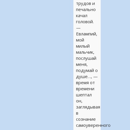
трудов и
печально
качал
головой.
—
Евлампий,
мой
милый
мальчик,
послушай
меня,
подумай о
душе…, —
время от
времени
шептал
он,
заглядывая
в
сознание
самоуверенного