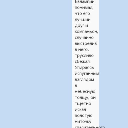
Евлампий
понимал,
что его
лучший
друг и
компаньон,
случайно
выстрелив
в него,
трусливо
сбежал.
Упираясь
испуганным
взглядом
в
небесную
толщу, он
тщетно
искал
золотую
ниточку
спасительного