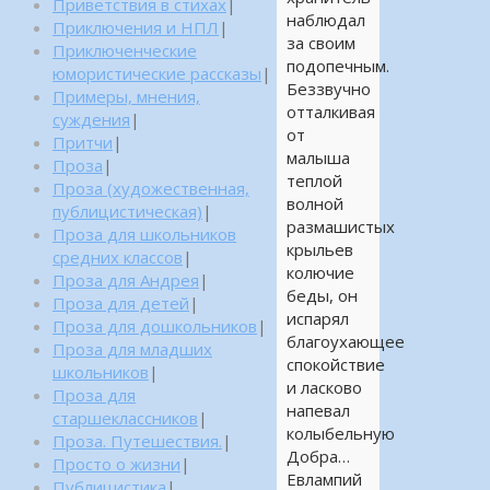
Приветствия в стихах
|
наблюдал
Приключения и НПЛ
|
за своим
Приключенческие
подопечным.
юмористические рассказы
|
Беззвучно
Примеры, мнения,
отталкивая
суждения
|
от
Притчи
|
малыша
Проза
|
теплой
Проза (художественная,
волной
публицистическая)
|
размашистых
Проза для школьников
крыльев
средних классов
|
колючие
Проза для Андрея
|
беды, он
Проза для детей
|
испарял
Проза для дошкольников
|
благоухающее
Проза для младших
спокойствие
школьников
|
и ласково
Проза для
напевал
старшеклассников
|
колыбельную
Проза. Путешествия.
|
Добра…
Просто о жизни
|
Евлампий
Публицистика
|