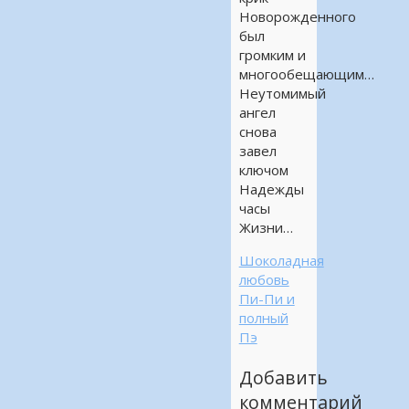
Новорожденного
был
громким и
многообещающим…
Неутомимый
ангел
снова
завел
ключом
Надежды
часы
Жизни…
Шоколадная
любовь
Пи-Пи и
полный
Пэ
Добавить
комментарий