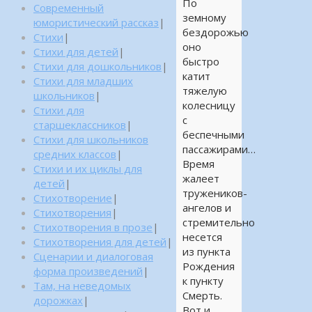
По
Современный
земному
юмористический рассказ
|
бездорожью
Стихи
|
оно
Стихи для детей
|
быстро
Стихи для дошкольников
|
катит
Стихи для младших
тяжелую
школьников
|
колесницу
Стихи для
с
старшеклассников
|
беспечными
Стихи для школьников
пассажирами…
средних классов
|
Время
Стихи и их циклы для
жалеет
детей
|
тружеников-
Стихотворение
|
ангелов и
Стихотворения
|
стремительно
Стихотворения в прозе
|
несется
Стихотворения для детей
|
из пункта
Сценарии и диалоговая
Рождения
форма произведений
|
к пункту
Там, на неведомых
Смерть.
дорожках
|
Вот и