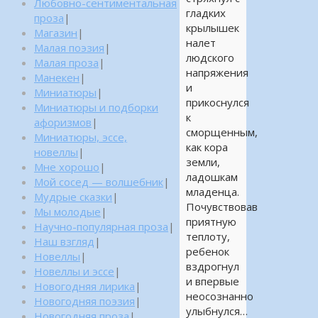
Любовно-сентиментальная
гладких
проза
|
крылышек
Магазин
|
налет
Малая поэзия
|
людского
Малая проза
|
напряжения
Манекен
|
и
Миниатюры
|
прикоснулся
Миниатюры и подборки
к
афоризмов
|
сморщенным,
Миниатюры, эссе,
как кора
новеллы
|
земли,
Мне хорошо
|
ладошкам
Мой сосед — волшебник
|
младенца.
Мудрые сказки
|
Почувствовав
Мы молодые
|
приятную
Научно-популярная проза
|
теплоту,
Наш взгляд
|
ребенок
Новеллы
|
вздрогнул
Новеллы и эссе
|
и впервые
Новогодняя лирика
|
неосознанно
Новогодняя поэзия
|
улыбнулся…
Новогодняя проза
|