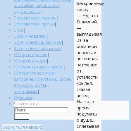
бескрайнему
эпитафии, афоризмы,
ковру.
одностишья
|
— Ну, что
Эротическая поэзия
|
Евлампий,
Эротическая проза
|
—
Эссе
|
выглядывая
Эссе и новеллы
|
из-за
Эссе, новелла, рассказ
|
облачной
Эссе, новеллы, статьи
|
перины и
Юмор и ирония
|
потягивая
Юмор и сатира
|
затекшие
Юмор и сатира в прозе
|
от
Юмористические и
усталости
сатирические стихи, басни,
крылья,
пародии, шутки,
сказал
эпиграммы
|
ангел, —
Рубрики
|
Настало
Что искать:
время
подумать
Поиск
о душе…
Сплевывая
Вернуться наверх