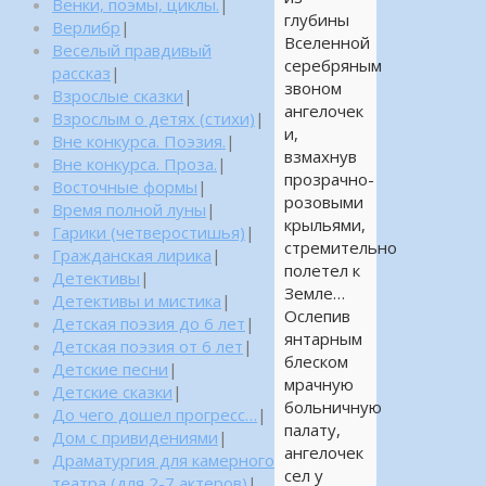
Венки, поэмы, циклы.
|
глубины
Верлибр
|
Вселенной
Веселый правдивый
серебряным
рассказ
|
звоном
Взрослые сказки
|
ангелочек
Взрослым о детях (стихи)
|
и,
Вне конкурса. Поэзия.
|
взмахнув
Вне конкурса. Проза.
|
прозрачно-
Восточные формы
|
розовыми
Время полной луны
|
крыльями,
Гарики (четверостишья)
|
стремительно
Гражданская лирика
|
полетел к
Детективы
|
Земле…
Детективы и мистика
|
Ослепив
Детская поэзия до 6 лет
|
янтарным
Детская поэзия от 6 лет
|
блеском
Детские песни
|
мрачную
Детские сказки
|
больничную
До чего дошел прогресс…
|
палату,
Дом с привидениями
|
ангелочек
Драматургия для камерного
сел у
театра (для 2-7 актеров)
|