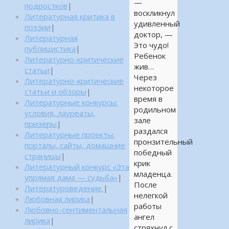
—
подростков
|
воскликнул
Литературная критика в
удивленный
поэзии
|
доктор, —
Литературная
Это чудо!
публицистика
|
Ребенок
Литературно-критические
жив…
статьи
|
Через
Литературно-критические
некоторое
статьи и обзоры
|
время в
Литературные конкурсы:
родильном
условия, лауреаты,
зале
призеры
|
раздался
Литературные проекты:
пронзительный
порталы, сайты, домашние
победный
страницы
|
крик
Литературный конкурс «Эта
младенца.
упрямая дама — судьба»
|
После
Литературоведение.
|
нелегкой
Любовная лирика
|
работы
Любовно-сентиментальная
ангел
лирика
|
стряхнул с