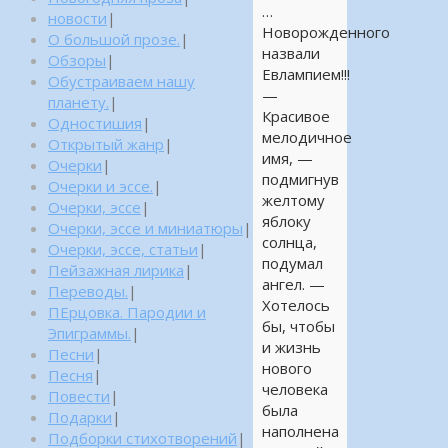
…
новости
|
Новорожденного
О большой прозе.
|
назвали
Обзоры
|
Евлампием!!!
Обустраиваем нашу
—
планету.
|
Красивое
Одностишия
|
мелодичное
Открытый жанр
|
имя, —
Очерки
|
подмигнув
Очерки и эссе.
|
желтому
Очерки, эссе
|
яблоку
Очерки, эссе и миниатюры
|
солнца,
Очерки, эссе, статьи
|
подумал
Пейзажная лирика
|
ангел. —
Переводы.
|
Хотелось
ПЕрцовка. Пародии и
бы, чтобы
Эпиграммы.
|
и жизнь
Песни
|
нового
Песня
|
человека
Повести
|
была
Подарки
|
наполнена
Подборки стихотворений
|