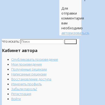
Для
отправки
комментария
вам
необходимо
авторизоваться
.
Что искать:
Поиск
Кабинет автора
Опубликовать произведение
Мои произведения
Полученные рецензии
Написанные рецензии
Восстановление доступа
Изменить профиль
Забыли пароль?
Регистрация
Войти