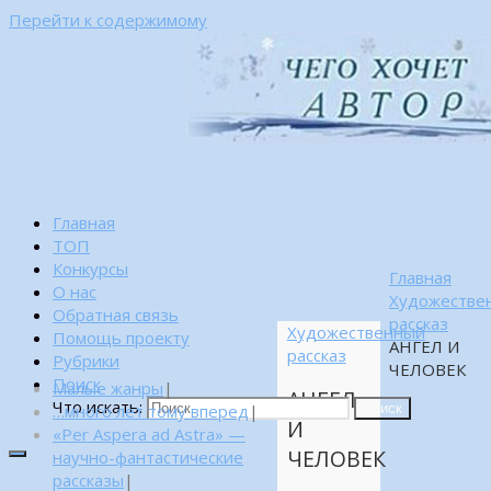
Перейти к содержимому
Главная
ТОП
Конкурсы
Главная
О нас
Художестве
Обратная связь
рассказ
Художественный
Помощь проекту
АНГЕЛ И
рассказ
Рубрики
ЧЕЛОВЕК
Поиск
Малые жанры
|
АНГЕЛ
Что искать:
…много лет тому вперед
|
Поиск
И
«Per Aspera ad Astra» —
ЧЕЛОВЕК
научно-фантастические
рассказы
|