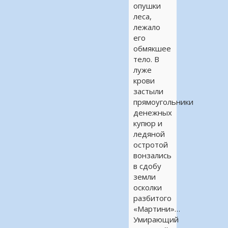
опушки
леса,
лежало
его
обмякшее
тело. В
луже
крови
застыли
прямоугольники
денежных
купюр и
ледяной
остротой
вонзались
в сдобу
земли
осколки
разбитого
«Мартини»…
Умирающий