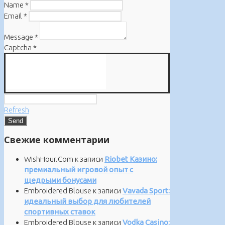
Name
*
Email
*
Message
*
Captcha
*
Refresh
Свежие комментарии
WishHour.Com
к записи
Riobet Казино:
премиальный игровой опыт с
щедрыми бонусами
Embroidered Blouse
к записи
Vavada Sport:
идеальный выбор для любителей
спортивных ставок
Embroidered Blouse
к записи
Vodka Casino: