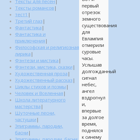
Тексты для песен
|
первый
Тексты романсов
|
отрезок
тест1
|
земного
Третий глаз
|
существования
Фантастика
|
для
Фантастика и
Евлампия
приключения
|
отмерили
Философская и религиозная
суровые
лирика
|
часы.
Фэнтези и мистика
|
Услышав
Фэнтези, мистика, сказки
|
долгожданный
Художественная проза
|
сигнал
Художественный рассказ
|
небес,
Циклы стихов и поэмы
|
ангел
Человек и Вселенная
|
вздрогнул
Школа литературного
и,
мастерства
|
впервые
Шуточные песни,
за долгое
частушки
|
время,
Эпиграммы, пародии,
поднялся
басни
|
к синему
Эпиграммы, пародии, басни,