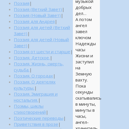
музыкой
Поэзия
|
добрых
Поэзия (Ветхий Завет)
|
дел…
Поэзия (Новый Завет)
|
А потом
Поэзия для Андрея
|
ангел
Поэзия для детей (Ветхий
завел
Завет)
|
ключом
Поэзия для детей (Новый
Надежды
Завет)
|
часы
Поэзия от шести и старше
|
Жизни и
Поэзия. Детское.
|
заступил
Поэзия. Жизнь, смерть,
на
судьба.
|
Земную
Поэзия. О городах
|
вахту.
Поэзия. О деятелях
Пока
культуры.
|
секунды
Поэзия. Эмиграция и
скатывались
ностальгия.
|
в минуты,
Поэмы, циклы
минуты в
стихотворений
|
часы,
Поэтические переводы
|
ангел-
Приветствия в прозе
|
хранитель