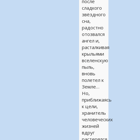
после
сладкого
звёздного
сна,
радостно
отозвался
ангел и,
расталкивая
крыльями
вселенскую
пыль,
вновь
полетел к
Земле…
Но,
приближаясь
к цели,
хранитель
человеческих
жизней
вдруг
растерялся…