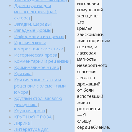
изголовья
Драматургия для
измученной
моноспектакля (на 1
женщины.
актера)
|
Его
Загадки, шарады
|
крылья
Западные формы
|
заискрились
Информация из прессы
|
животворящим
Иронические и
светом, и
юмористические стихи
|
ласковая
Историческая проза
|
мягкость
Комментарии и рецензии
|
невероятного
Криминальное чтиво
|
спасения
Критика
|
легла на
Критические статьи и
дрожащий
рецензии с элементами
от боли
юмора
|
вспотевший
Круглый стол: заявляю
живот
дискуссию.
|
роженицы.
Крупная проза
|
— Я
КРУПНАЯ ПРОЗА:
|
слышу
Лирика
|
сердцебиение,
Литература для