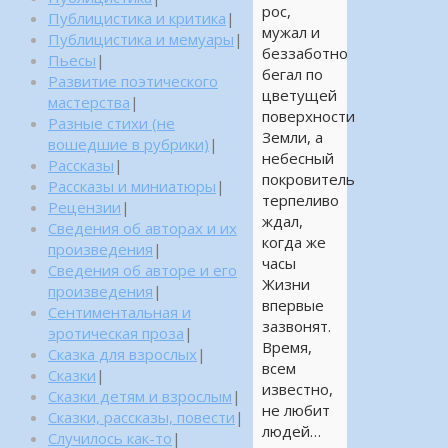
рос,
Публицистика и критика
|
мужал и
Публицистика и мемуары
|
беззаботно
Пьесы
|
бегал по
Развитие поэтического
цветущей
мастерства
|
поверхности
Разные стихи (не
Земли, а
вошедшие в рубрики)
|
небесный
Рассказы
|
покровитель
Рассказы и миниатюры
|
терпеливо
Рецензии
|
ждал,
Сведения об авторах и их
когда же
произведения
|
часы
Сведения об авторе и его
Жизни
произведения
|
впервые
Сентиментальная и
зазвонят.
эротическая проза
|
Время,
Сказка для взрослых
|
всем
Сказки
|
известно,
Сказки детям и взрослым
|
не любит
Сказки, рассказы, повести
|
людей…
Случилось как-то
|