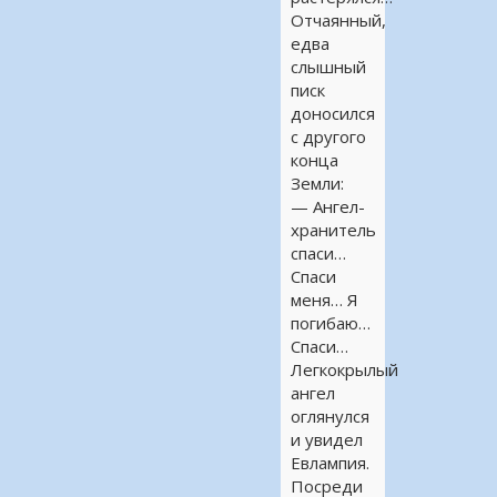
Отчаянный,
едва
слышный
писк
доносился
с другого
конца
Земли:
— Ангел-
хранитель
спаси…
Спаси
меня… Я
погибаю…
Спаси…
Легкокрылый
ангел
оглянулся
и увидел
Евлампия.
Посреди