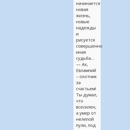
начинается
новая
жизнь,
новые
надежды
и
рисуется
совершенно
иная
судьба…
— Ах,
Евлампий
– охотник
за
счастьем!
Ты думал,
что
всесилен,
а умер от
нелепой
пули, под