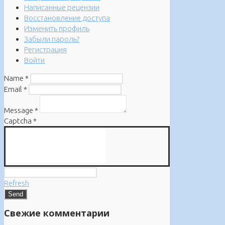
Написанные рецензии
Восстановление доступа
Изменить профиль
Забыли пароль?
Регистрация
Войти
Name
*
Email
*
Message
*
Captcha
*
Refresh
Свежие комментарии