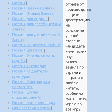
Поэзия
|
отрыва от
Поэзия (Ветхий Завет)
|
производства
Поэзия (Новый Завет)
|
защитила
Поэзия для Андрея
|
диссертацию
Поэзия для детей (Ветхий
на
Завет)
|
соискание
Поэзия для детей (Новый
учёной
Завет)
|
степени
Поэзия от шести и старше
|
кандидата
Поэзия. Детское.
|
химических
Поэзия. Жизнь, смерть,
наук.
судьба.
|
Много
Поэзия. О городах
|
ездила по
Поэзия. О деятелях
стране и
культуры.
|
загранице.
Поэзия. Эмиграция и
Люблю
ностальгия.
|
читать,
Поэмы, циклы
особенно
стихотворений
|
фантастику,
Поэтические переводы
|
играю во
Приветствия в прозе
|
все игры