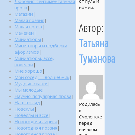
от пуль и
Любовно-сентиментальная
ножей.
проза
|
Магазин
|
Малая поэзия
|
Автор:
Малая проза
|
Манекен
|
Татьяна
Миниатюры
|
Миниатюры и подборки
афоризмов
|
Туманова
Миниатюры, эссе,
новеллы
|
Мне хорошо
|
Мой сосед — волшебник
|
Мудрые сказки
|
Мы молодые
|
Научно-популярная проза
|
Наш взгляд
|
Родилась
Новеллы
|
в
Новеллы и эссе
|
Смоленске
Новогодняя лирика
|
перед
Новогодняя поэзия
|
началом
Новогодняя проза
|