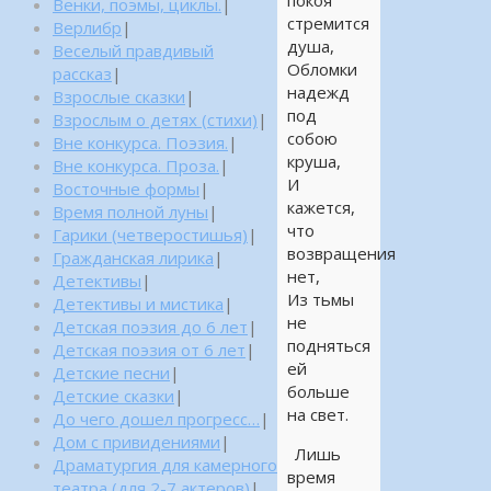
покоя
Венки, поэмы, циклы.
|
стремится
Верлибр
|
душа,
Веселый правдивый
Обломки
рассказ
|
надежд
Взрослые сказки
|
под
Взрослым о детях (стихи)
|
собою
Вне конкурса. Поэзия.
|
круша,
Вне конкурса. Проза.
|
И
Восточные формы
|
кажется,
Время полной луны
|
что
Гарики (четверостишья)
|
возвращения
Гражданская лирика
|
нет,
Детективы
|
Из тьмы
Детективы и мистика
|
не
Детская поэзия до 6 лет
|
подняться
Детская поэзия от 6 лет
|
ей
Детские песни
|
больше
Детские сказки
|
на свет.
До чего дошел прогресс…
|
Дом с привидениями
|
Лишь
Драматургия для камерного
время
театра (для 2-7 актеров)
|