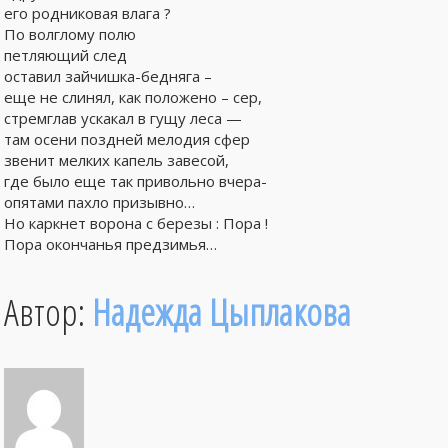
его родниковая влага ?
По волглому полю
петляющий след
оставил зайчишка-бедняга –
еще не слинял, как положено – сер,
стремглав ускакал в гущу леса —
там осени поздней мелодия сфер
звенит мелких капель завесой,
где было еще так привольно вчера-
опятами пахло призывно…
Но каркнет ворона с березы : Пора !
Пора окончанья предзимья…
Автор:
Надежда Цыплакова