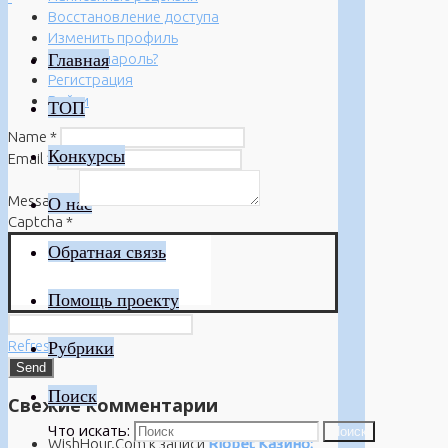
Восстановление доступа
Изменить профиль
Главная
Забыли пароль?
Регистрация
Войти
ТОП
Name
*
Конкурсы
Email
*
Message
*
О нас
Captcha
*
Обратная связь
Помощь проекту
Refresh
Рубрики
Поиск
Свежие комментарии
Что искать:
Поиск
WishHour.Com
к записи
Riobet Казино: