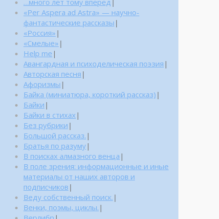
…много лет тому вперед
|
«Per Aspera ad Astra» — научно-
фантастические рассказы
|
«Россия»
|
«Смелые»
|
Help me
|
Авангардная и психоделическая поэзия
|
Авторская песня
|
Афоризмы
|
Байка (миниатюра, короткий рассказ)
|
Байки
|
Байки в стихах
|
Без рубрики
|
Большой рассказ.
|
Братья по разуму
|
В поисках алмазного венца
|
В поле зрения: информационные и иные
материалы от наших авторов и
подписчиков
|
Веду собственный поиск.
|
Венки, поэмы, циклы.
|
Верлибр
|