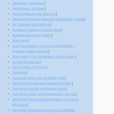
Загадки, шарады
|
Западные формы
|
Информация из прессы
|
Иронические и юмористические стихи
|
Историческая проза
|
Комментарии и рецензии
|
Криминальное чтиво
|
Критика
|
Критические статьи и рецензии с
элементами юмора
|
Круглый стол: заявляю дискуссию.
|
Крупная проза
|
КРУПНАЯ ПРОЗА:
|
Лирика
|
Литература для подростков
|
Литературная критика в поэзии
|
Литературная публицистика
|
Литературно-критические статьи
|
Литературно-критические статьи и
обзоры
|
Литературные конкурсы: условия,