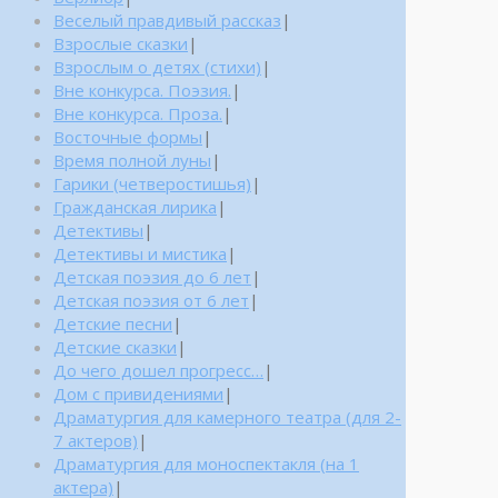
Веселый правдивый рассказ
|
Взрослые сказки
|
Взрослым о детях (стихи)
|
Вне конкурса. Поэзия.
|
Вне конкурса. Проза.
|
Восточные формы
|
Время полной луны
|
Гарики (четверостишья)
|
Гражданская лирика
|
Детективы
|
Детективы и мистика
|
Детская поэзия до 6 лет
|
Детская поэзия от 6 лет
|
Детские песни
|
Детские сказки
|
До чего дошел прогресс…
|
Дом с привидениями
|
Драматургия для камерного театра (для 2-
7 актеров)
|
Драматургия для моноспектакля (на 1
актера)
|