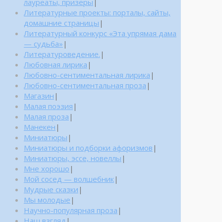
лауреаты, призеры
|
Литературные проекты: порталы, сайты,
домашние страницы
|
Литературный конкурс «Эта упрямая дама
— судьба»
|
Литературоведение.
|
Любовная лирика
|
Любовно-сентиментальная лирика
|
Любовно-сентиментальная проза
|
Магазин
|
Малая поэзия
|
Малая проза
|
Манекен
|
Миниатюры
|
Миниатюры и подборки афоризмов
|
Миниатюры, эссе, новеллы
|
Мне хорошо
|
Мой сосед — волшебник
|
Мудрые сказки
|
Мы молодые
|
Научно-популярная проза
|
Наш взгляд
|