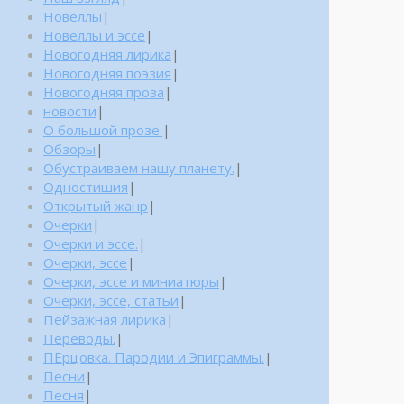
Новеллы
|
Новеллы и эссе
|
Новогодняя лирика
|
Новогодняя поэзия
|
Новогодняя проза
|
новости
|
О большой прозе.
|
Обзоры
|
Обустраиваем нашу планету.
|
Одностишия
|
Открытый жанр
|
Очерки
|
Очерки и эссе.
|
Очерки, эссе
|
Очерки, эссе и миниатюры
|
Очерки, эссе, статьи
|
Пейзажная лирика
|
Переводы.
|
ПЕрцовка. Пародии и Эпиграммы.
|
Песни
|
Песня
|