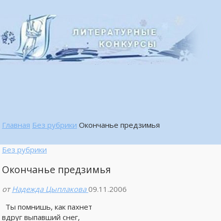
Главная
Без рубрики
Окончанье предзимья
Без рубрики
Окончанье предзимья
от
Надежда Цыплакова
09.11.2006
Ты помнишь, как пахнет
вдруг выпавший снег,