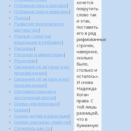
хочется
Публицистика и критика
|
покрутить
Публицистика и мемуары
|
слово так
Пьесы
|
и этак,
Развитие поэтического
поставить
мастерства
|
его в ряд
Разные стихи (не
рифмованных
вошедшие в рубрики)
|
строчек,
Рассказы
|
наверное,
Рассказы и миниатюры
|
сколько
Рецензии
|
было,
Сведения об авторах и их
столько и
произведения
|
осталось».
Сведения об авторе и его
И снова
произведения
|
Надежда
Сентиментальная и
Коган
эротическая проза
|
права. С
Сказка для взрослых
|
той лишь
Сказки
|
разницей,
Сказки детям и взрослым
|
что в
Сказки, рассказы, повести
|
бумажную
Случилось как-то
|