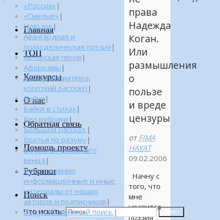
«Россия»
|
права
«Смелые»
|
Надежда
Help me
|
Главная
Авангардная и
Коган.
психоделическая поэзия
|
Или
ТОП
Авторская песня
|
размышления
Афоризмы
|
Конкурсы
о
Байка (миниатюра,
короткий рассказ)
|
пользе
Байки
|
О нас
и вреде
Байки в стихах
|
цензуры
Без рубрики
|
Обратная связь
Большой рассказ.
|
от
FIMA
Братья по разуму
|
Помощь проекту
HAYAT
В поисках алмазного
09.02.2006
венца
|
Рубрики
В поле зрения:
Начну с
информационные и иные
того, что
материалы от наших
Поиск
мне
авторов и подписчиков
|
нравится
Что искать:
Веду собственный поиск.
|
Поиск
поэзия