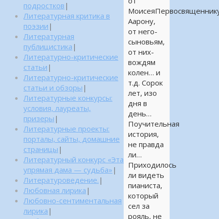
от
подростков
|
МоисеяПервосвященник
Литературная критика в
Аарону,
поэзии
|
от него-
Литературная
сыновьям,
публицистика
|
от них-
Литературно-критические
вождям
статьи
|
колен… и
Литературно-критические
т.д. Сорок
статьи и обзоры
|
лет, изо
Литературные конкурсы:
дня в
условия, лауреаты,
день…
призеры
|
Поучительная
Литературные проекты:
история,
порталы, сайты, домашние
не правда
страницы
|
ли…
Литературный конкурс «Эта
Приходилось
упрямая дама — судьба»
|
ли видеть
Литературоведение.
|
пианиста,
Любовная лирика
|
который
Любовно-сентиментальная
сел за
лирика
|
рояль, не