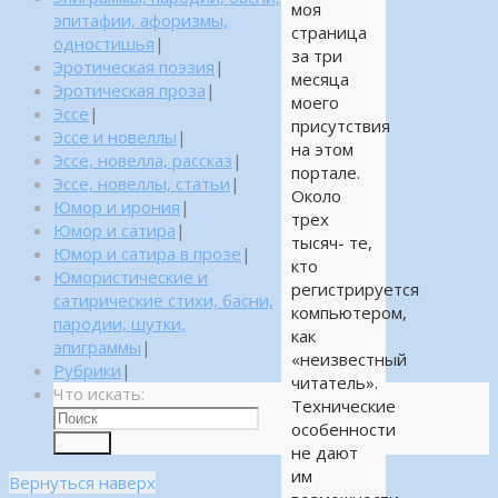
моя
эпитафии, афоризмы,
страница
одностишья
|
за три
Эротическая поэзия
|
месяца
Эротическая проза
|
моего
Эссе
|
присутствия
Эссе и новеллы
|
на этом
Эссе, новелла, рассказ
|
портале.
Эссе, новеллы, статьи
|
Около
Юмор и ирония
|
трех
Юмор и сатира
|
тысяч- те,
Юмор и сатира в прозе
|
кто
Юмористические и
регистрируется
сатирические стихи, басни,
компьютером,
пародии, шутки,
как
эпиграммы
|
«неизвестный
Рубрики
|
читатель».
Что искать:
Технические
особенности
Поиск
не дают
им
Вернуться наверх