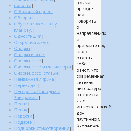
взгляд,
новости
|
прежде
О большой прозе.
|
чем
Обзоры
|
говорить
Обустраиваем нашу
о
планету.
|
направлениях
Одностишия
|
и
Открытый жанр
|
приоритетах,
Очерки
|
надо
Очерки и эссе.
|
отдать
Очерки, эссе
|
себе
Очерки, эссе и миниатюры
|
отчет, что
Очерки, эссе, статьи
|
современная
Пейзажная лирика
|
сетевая
Переводы.
|
литература
ПЕрцовка. Пародии и
относится
Эпиграммы.
|
к до-
Песни
|
интернетовской,
Песня
|
до-
Повести
|
паутинной,
Подарки
|
бумажной,
Подборки стихотворений
|