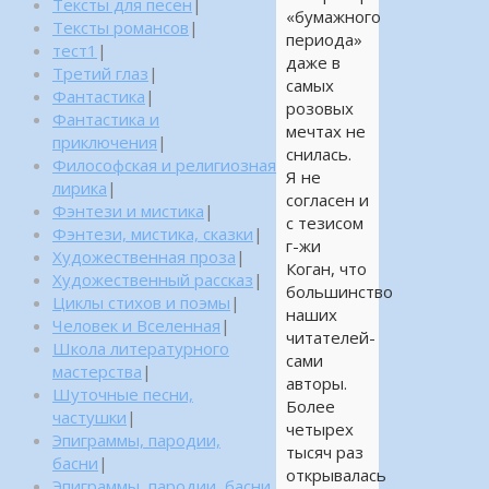
Тексты для песен
|
«бумажного
Тексты романсов
|
периода»
тест1
|
даже в
Третий глаз
|
самых
Фантастика
|
розовых
Фантастика и
мечтах не
приключения
|
снилась.
Философская и религиозная
Я не
лирика
|
согласен и
Фэнтези и мистика
|
с тезисом
Фэнтези, мистика, сказки
|
г-жи
Художественная проза
|
Коган, что
Художественный рассказ
|
большинство
Циклы стихов и поэмы
|
наших
Человек и Вселенная
|
читателей-
Школа литературного
сами
мастерства
|
авторы.
Шуточные песни,
Более
частушки
|
четырех
Эпиграммы, пародии,
тысяч раз
басни
|
открывалась
Эпиграммы, пародии, басни,