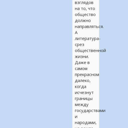
взглядов
на то, что
общество
должно
направляться.
А
литература-
срез
общественной
жизни.
Даже в
самом
прекрасном
далеко,
когда
исчезнут
границы
между
государствами
и
народами,