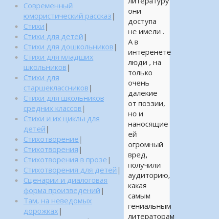
литературу
Современный
они
юмористический рассказ
|
доступа
Стихи
|
не имели .
Стихи для детей
|
А в
Стихи для дошкольников
|
интеренете
Стихи для младших
люди , на
школьников
|
только
Стихи для
очень
старшеклассников
|
далекие
Стихи для школьников
от поэзии,
средних классов
|
но и
Стихи и их циклы для
наносящие
детей
|
ей
Стихотворение
|
огромный
Стихотворения
|
вред,
Стихотворения в прозе
|
получили
Стихотворения для детей
|
аудиторию,
Сценарии и диалоговая
какая
форма произведений
|
самым
Там, на неведомых
гениальным
дорожках
|
литераторам