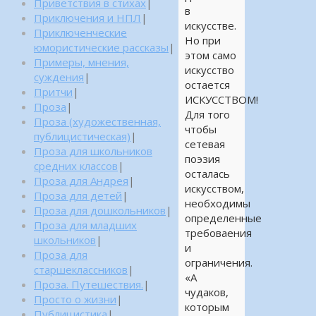
Приветствия в стихах
|
в
Приключения и НПЛ
|
искусстве.
Приключенческие
Но при
юмористические рассказы
|
этом само
Примеры, мнения,
искусство
суждения
|
остается
Притчи
|
ИСКУССТВОМ!
Проза
|
Для того
Проза (художественная,
чтобы
публицистическая)
|
сетевая
Проза для школьников
поэзия
средних классов
|
осталась
Проза для Андрея
|
искусством,
Проза для детей
|
необходимы
Проза для дошкольников
|
определенные
Проза для младших
требоваения
школьников
|
и
Проза для
ограничения.
старшеклассников
|
«А
Проза. Путешествия.
|
чудаков,
Просто о жизни
|
которым
Публицистика
|