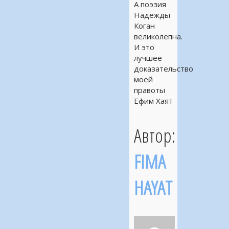
А поэзия
Надежды
Коган
великолепна.
И это
лучшее
доказательство
моей
правоты
Ефим Хаят
Автор:
FIMA
HAYAT