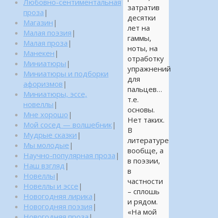
Любовно-сентиментальная
затратив
проза
|
десятки
Магазин
|
лет на
Малая поэзия
|
гаммы,
Малая проза
|
ноты, на
Манекен
|
отработку
Миниатюры
|
упражнений
Миниатюры и подборки
для
афоризмов
|
пальцев…
Миниатюры, эссе,
т.е.
новеллы
|
основы.
Мне хорошо
|
Нет таких.
Мой сосед — волшебник
|
В
Мудрые сказки
|
литературе
Мы молодые
|
вообще, а
Научно-популярная проза
|
в поэзии,
Наш взгляд
|
в
Новеллы
|
частности
Новеллы и эссе
|
– сплошь
Новогодняя лирика
|
и рядом.
Новогодняя поэзия
|
«На мой
Новогодняя проза
|