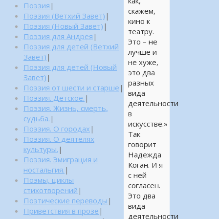
как,
Поэзия
|
скажем,
Поэзия (Ветхий Завет)
|
кино к
Поэзия (Новый Завет)
|
театру.
Поэзия для Андрея
|
Это – не
Поэзия для детей (Ветхий
лучше и
Завет)
|
не хуже,
Поэзия для детей (Новый
это два
Завет)
|
разных
Поэзия от шести и старше
|
вида
Поэзия. Детское.
|
деятельности
Поэзия. Жизнь, смерть,
в
судьба.
|
искусстве.»
Поэзия. О городах
|
Так
Поэзия. О деятелях
говорит
культуры.
|
Надежда
Поэзия. Эмиграция и
Коган. И я
ностальгия.
|
с ней
Поэмы, циклы
согласен.
стихотворений
|
Это два
Поэтические переводы
|
вида
Приветствия в прозе
|
деятельности