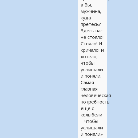
а Вы,
мужчина,
куда
претесь?
Здесь вас
не стояло!
Стояло! И
кричало! И
хотело,
чтобы
услышали
и поняли.
Самая
главная
человеческая
потребность
еще с
колыбели
– чтобы
услышали
и поняли»