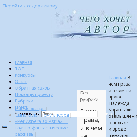
Перейти к содержимому
Главная
ТОП
Конкурсы
Главная
В
О нас
чем права,
Обратная связь
и в чем не
Без
Помощь проекту
права
рубрики
Рубрики
Надежда
Поиск
Малые жанры
|
Коган. Или
В чем
Что искать:
…много лет тому вперед
|
Поиск
размышлени
права,
«Per Aspera ad Astra» —
о пользе
и в чем
научно-фантастические
и вреде
рассказы
|
цензуры
не