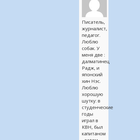
Писатель,
журналист,
педагог.
Люблю
собак. У
меня две :
далматинец
Радж, и
японский
хин Нэс.
Люблю
хорошую
шутку: в
студенческие
годы
играл в
КВН, был
капитаном
, затем