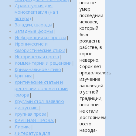
пока не
Драматургия для
умер
моноспектакля (на 1
последний
актера)
|
человек,
Загадки, шарады
|
который
Западные формы
|
был
Информация из прессы
|
рожден в
Иронические и
рабстве, в
юмористические стихи
|
корне
Историческая проза
|
неверно.
Комментарии и рецензии
|
Сорок лет
Криминальное чтиво
|
продолжалось
Критика
|
изучение
Критические статьи и
заповедей
рецензии с элементами
в устной
юмора
|
традиции,
Круглый стол: заявляю
пока они
дискуссию.
|
не стали
Крупная проза
|
достоянием
КРУПНАЯ ПРОЗА:
|
всего
Лирика
|
народа-
Литература для