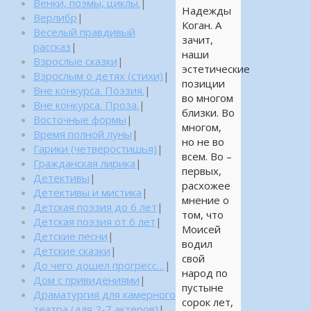
Венки, поэмы, циклы.
|
Надежды
Верлибр
|
Коган. А
Веселый правдивый
зачит,
рассказ
|
наши
Взрослые сказки
|
эстетические
Взрослым о детях (стихи)
|
позиции
Вне конкурса. Поэзия.
|
во многом
Вне конкурса. Проза.
|
близки. Во
Восточные формы
|
многом,
Время полной луны
|
но не во
Гарики (четверостишья)
|
всем. Во –
Гражданская лирика
|
первых,
Детективы
|
расхожее
Детективы и мистика
|
мнение о
Детская поэзия до 6 лет
|
том, что
Детская поэзия от 6 лет
|
Моисей
Детские песни
|
водил
Детские сказки
|
свой
До чего дошел прогресс…
|
народ по
Дом с привидениями
|
пустыне
Драматургия для камерного
сорок лет,
театра (для 2-7 актеров)
|