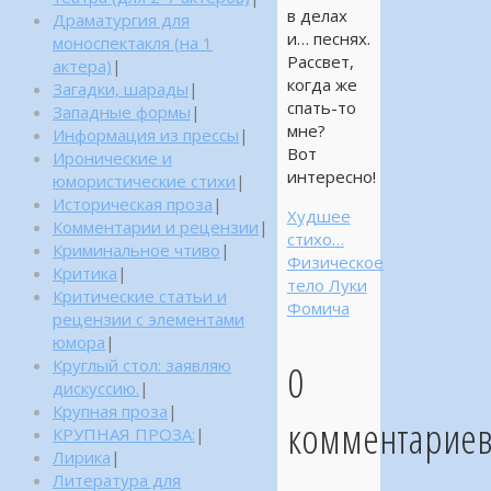
в делах
Драматургия для
и… песнях.
моноспектакля (на 1
Рассвет,
актера)
|
когда же
Загадки, шарады
|
спать-то
Западные формы
|
мне?
Информация из прессы
|
Вот
Иронические и
интересно!
юмористические стихи
|
Историческая проза
|
Худшее
Комментарии и рецензии
|
стихо…
Криминальное чтиво
|
Физическое
Критика
|
тело Луки
Критические статьи и
Фомича
рецензии с элементами
юмора
|
Круглый стол: заявляю
0
дискуссию.
|
Крупная проза
|
комментарие
КРУПНАЯ ПРОЗА:
|
Лирика
|
Литература для