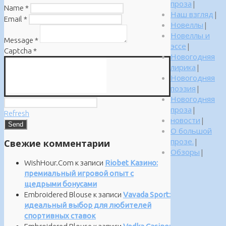
проза
|
Name
*
Наш взгляд
|
Email
*
Новеллы
|
Новеллы и
Message
*
эссе
|
Captcha
*
Новогодняя
лирика
|
Новогодняя
поэзия
|
Новогодняя
проза
|
Refresh
новости
|
О большой
прозе.
|
Свежие комментарии
Обзоры
|
WishHour.Com
к записи
Riobet Казино:
премиальный игровой опыт с
щедрыми бонусами
Embroidered Blouse
к записи
Vavada Sport:
идеальный выбор для любителей
спортивных ставок