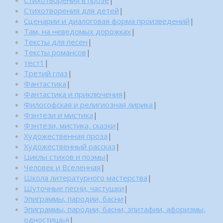
Стихотворения для детей
|
Сценарии и диалоговая форма произведений
|
Там, на неведомых дорожках
|
Тексты для песен
|
Тексты романсов
|
тест1
|
Третий глаз
|
Фантастика
|
Фантастика и приключения
|
Философская и религиозная лирика
|
Фэнтези и мистика
|
Фэнтези, мистика, сказки
|
Художественная проза
|
Художественный рассказ
|
Циклы стихов и поэмы
|
Человек и Вселенная
|
Школа литературного мастерства
|
Шуточные песни, частушки
|
Эпиграммы, пародии, басни
|
Эпиграммы, пародии, басни, эпитафии, афоризмы,
одностишья
|