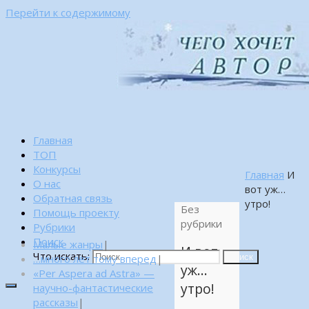
Перейти к содержимому
Главная
ТОП
Конкурсы
Главная
И
О нас
вот уж…
Обратная связь
утро!
Без
Помощь проекту
рубрики
Рубрики
Поиск
Малые жанры
|
И вот
Что искать:
…много лет тому вперед
|
Поиск
уж…
«Per Aspera ad Astra» —
утро!
научно-фантастические
рассказы
|