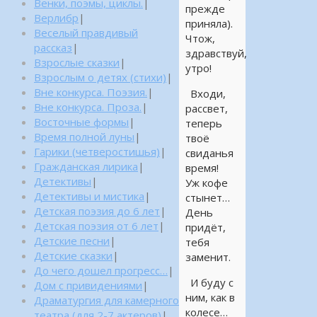
Венки, поэмы, циклы.
|
прежде
Верлибр
|
приняла).
Веселый правдивый
Чтож,
рассказ
|
здравствуй,
Взрослые сказки
|
утро!
Взрослым о детях (стихи)
|
Вне конкурса. Поэзия.
|
Входи,
Вне конкурса. Проза.
|
рассвет,
Восточные формы
|
теперь
Время полной луны
|
твоё
Гарики (четверостишья)
|
свиданья
Гражданская лирика
|
время!
Детективы
|
Уж кофе
Детективы и мистика
|
стынет…
Детская поэзия до 6 лет
|
День
Детская поэзия от 6 лет
|
придёт,
Детские песни
|
тебя
Детские сказки
|
заменит.
До чего дошел прогресс…
|
И буду с
Дом с привидениями
|
ним, как в
Драматургия для камерного
колесе…
театра (для 2-7 актеров)
|