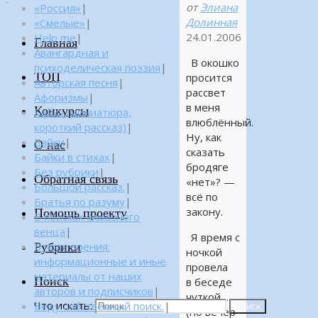
от
Элиана
«Россия»
|
Долинная
«Смелые»
|
24.01.2006
Help me
|
Главная
Авангардная и
В окошко
психоделическая поэзия
|
ТОП
просится
Авторская песня
|
рассвет
Афоризмы
|
в меня
Конкурсы
Байка (миниатюра,
влюблённый.
короткий рассказ)
|
Ну, как
Байки
|
О нас
сказать
Байки в стихах
|
бродяге
Без рубрики
|
Обратная связь
«нет»? —
Большой рассказ.
|
всё по
Братья по разуму
|
закону.
Помощь проекту
В поисках алмазного
венца
|
Я время с
Рубрики
В поле зрения:
ночкой
информационные и иные
провела
материалы от наших
Поиск
в беседе
авторов и подписчиков
|
чуткой…
Что искать:
Веду собственный поиск.
|
Поиск
(но вечер