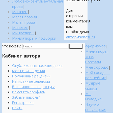
Любовно-сентиментальная
проза
|
Для
Магазин
|
отправки
Малая поэзия
|
комментария
Малая проза
|
вам
Манекен
|
необходимо
Миниатюры
|
авторизоваться
.
Миниатюры и подборки
афоризмов
|
Что искать:
Поиск
Миниатюры,
Кабинет автора
эссе,
новеллы
|
Опубликовать произведение
Мне хорошо
|
Мои произведения
Мой сосед —
Полученные рецензии
волшебник
|
Написанные рецензии
Мудрые
Восстановление доступа
сказки
|
Изменить профиль
Мы
Забыли пароль?
молодые
|
Регистрация
Научно-
Войти
популярная