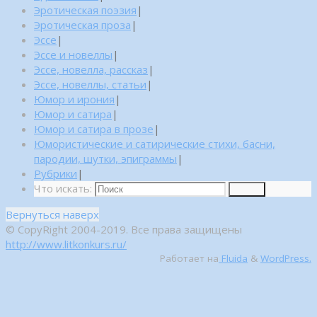
Эротическая поэзия
|
Эротическая проза
|
Эссе
|
Эссе и новеллы
|
Эссе, новелла, рассказ
|
Эссе, новеллы, статьи
|
Юмор и ирония
|
Юмор и сатира
|
Юмор и сатира в прозе
|
Юмористические и сатирические стихи, басни,
пародии, шутки, эпиграммы
|
Рубрики
|
Что искать:
Поиск
Вернуться наверх
© CopyRight 2004-2019. Все права защищены
http://www.litkonkurs.ru/
Работает на
Fluida
&
WordPress.