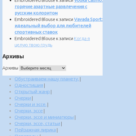
Embroidered Blouse
к записи
Vodka Casino:
горячие азартные развлечения с
русским колоритом
Embroidered Blouse
к записи
Vavada Sport:
идеальный выбор для любителей
спортивных ставок
Embroidered Blouse
к записи
Когда я
целую твою грудь
Архивы
Архивы
Обустраиваем нашу планету.
|
Одностишия
|
Открытый жанр
|
Очерки
|
Очерки и эссе.
|
Очерки, эссе
|
Очерки, эссе и миниатюры
|
Очерки, эссе, статьи
|
Пейзажная лирика
|
Переводы.
|