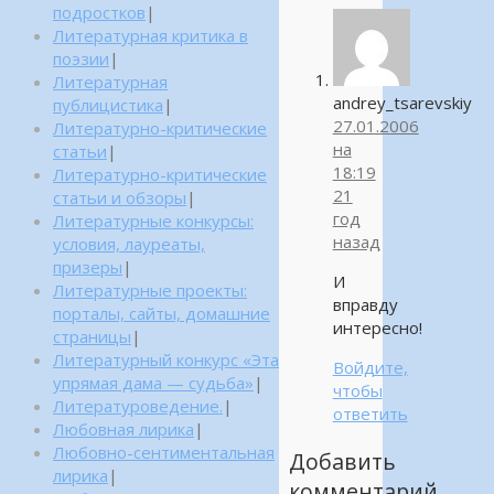
подростков
|
Литературная критика в
поэзии
|
Литературная
andrey_tsarevskiy
публицистика
|
27.01.2006
Литературно-критические
на
статьи
|
18:19
Литературно-критические
21
статьи и обзоры
|
год
Литературные конкурсы:
назад
условия, лауреаты,
призеры
|
И
Литературные проекты:
вправду
порталы, сайты, домашние
интересно!
страницы
|
Литературный конкурс «Эта
Войдите,
упрямая дама — судьба»
|
чтобы
Литературоведение.
|
ответить
Любовная лирика
|
Любовно-сентиментальная
Добавить
лирика
|
комментарий