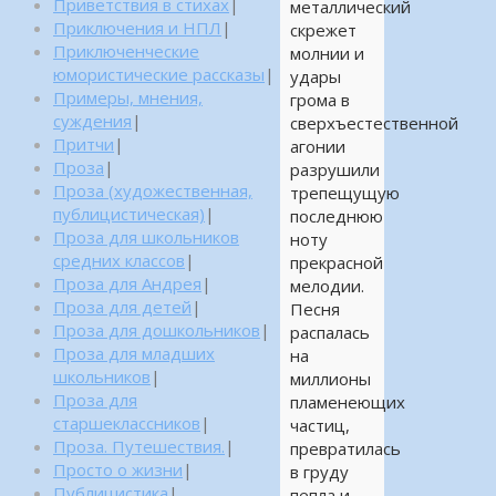
Приветствия в стихах
|
металлический
Приключения и НПЛ
|
скрежет
Приключенческие
молнии и
юмористические рассказы
|
удары
Примеры, мнения,
грома в
суждения
|
сверхъестественной
Притчи
|
агонии
Проза
|
разрушили
Проза (художественная,
трепещущую
публицистическая)
|
последнюю
Проза для школьников
ноту
средних классов
|
прекрасной
Проза для Андрея
|
мелодии.
Проза для детей
|
Песня
Проза для дошкольников
|
распалась
Проза для младших
на
школьников
|
миллионы
Проза для
пламенеющих
старшеклассников
|
частиц,
Проза. Путешествия.
|
превратилась
Просто о жизни
|
в груду
Публицистика
|
пепла и