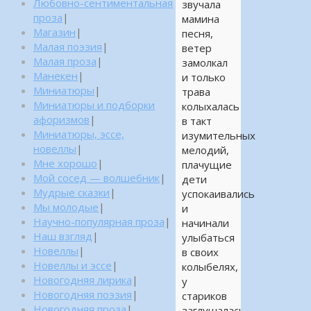
Любовно-сентиментальная
звучала
проза
|
мамина
Магазин
|
песня,
Малая поэзия
|
ветер
Малая проза
|
замолкал
Манекен
|
и только
Миниатюры
|
трава
Миниатюры и подборки
колыхалась
афоризмов
|
в такт
Миниатюры, эссе,
изумительных
новеллы
|
мелодий,
Мне хорошо
|
плачущие
Мой сосед — волшебник
|
дети
Мудрые сказки
|
успокаивались
Мы молодые
|
и
Научно-популярная проза
|
начинали
Наш взгляд
|
улыбаться
Новеллы
|
в своих
Новеллы и эссе
|
колыбелях,
Новогодняя лирика
|
у
Новогодняя поэзия
|
стариков
Новогодняя проза
|
заглушалась