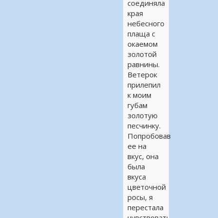
соединяла
края
небесного
плаща с
окаемом
золотой
равнины.
Ветерок
прилепил
к моим
губам
золотую
песчинку.
Попробовав
ее на
вкус, она
была
вкуса
цветочной
росы, я
перестала
чувствовать