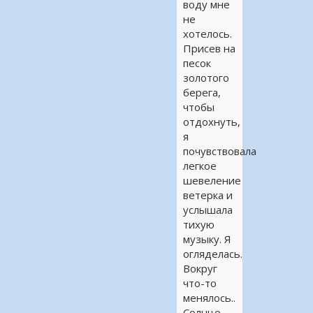
воду мне
не
хотелось.
Присев на
песок
золотого
берега,
чтобы
отдохнуть,
я
почувствовала
легкое
шевеление
ветерка и
услышала
тихую
музыку. Я
огляделась.
Вокруг
что-то
менялось..
Солнце