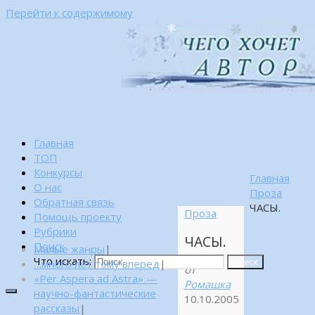
Перейти к содержимому
Главная
ТОП
Конкурсы
Главная
О нас
Проза
Обратная связь
ЧАСЫ.
Проза
Помощь проекту
Рубрики
ЧАСЫ.
Поиск
Малые жанры
|
Что искать:
…много лет тому вперед
|
Поиск
от
«Per Aspera ad Astra» —
Ромашка
научно-фантастические
10.10.2005
рассказы
|