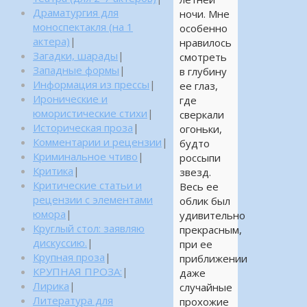
Драматургия для
ночи. Мне
моноспектакля (на 1
особенно
актера)
|
нравилось
Загадки, шарады
|
смотреть
Западные формы
|
в глубину
Информация из прессы
|
ее глаз,
Иронические и
где
юмористические стихи
|
сверкали
Историческая проза
|
огоньки,
Комментарии и рецензии
|
будто
Криминальное чтиво
|
россыпи
Критика
|
звезд.
Критические статьи и
Весь ее
рецензии с элементами
облик был
юмора
|
удивительно
Круглый стол: заявляю
прекрасным,
дискуссию.
|
при ее
Крупная проза
|
приближении
КРУПНАЯ ПРОЗА:
|
даже
Лирика
|
случайные
Литература для
прохожие