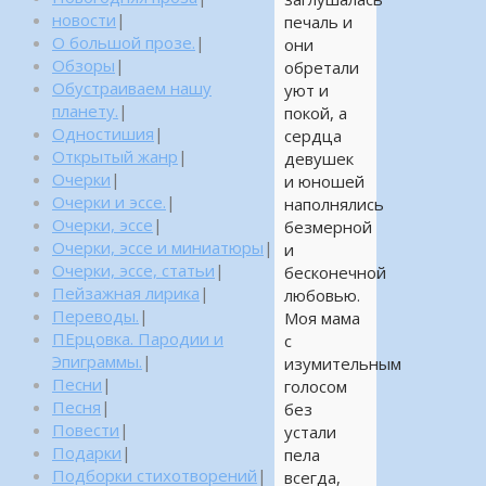
новости
|
печаль и
О большой прозе.
|
они
Обзоры
|
обретали
Обустраиваем нашу
уют и
планету.
|
покой, а
Одностишия
|
сердца
Открытый жанр
|
девушек
Очерки
|
и юношей
Очерки и эссе.
|
наполнялись
Очерки, эссе
|
безмерной
Очерки, эссе и миниатюры
|
и
Очерки, эссе, статьи
|
бесконечной
Пейзажная лирика
|
любовью.
Переводы.
|
Моя мама
ПЕрцовка. Пародии и
с
Эпиграммы.
|
изумительным
Песни
|
голосом
Песня
|
без
Повести
|
устали
Подарки
|
пела
Подборки стихотворений
|
всегда,