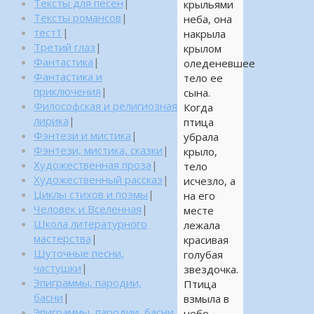
Тексты для песен
|
крыльями
Тексты романсов
|
неба, она
тест1
|
накрыла
Третий глаз
|
крылом
Фантастика
|
оледеневшее
Фантастика и
тело ее
приключения
|
сына.
Философская и религиозная
Когда
лирика
|
птица
Фэнтези и мистика
|
убрала
Фэнтези, мистика, сказки
|
крыло,
Художественная проза
|
тело
Художественный рассказ
|
исчезло, а
Циклы стихов и поэмы
|
на его
Человек и Вселенная
|
месте
Школа литературного
лежала
мастерства
|
красивая
Шуточные песни,
голубая
частушки
|
звездочка.
Эпиграммы, пародии,
Птица
басни
|
взмыла в
Эпиграммы, пародии, басни,
небо,