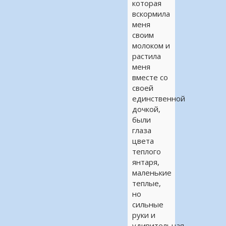
которая
вскормила
меня
своим
молоком и
растила
меня
вместе со
своей
единственной
дочкой,
были
глаза
цвета
теплого
янтаря,
маленькие
теплые,
но
сильные
руки и
удивительная