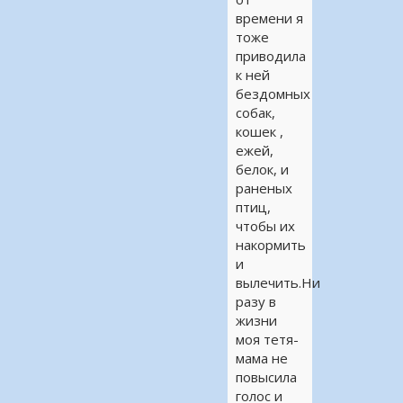
времени я
тоже
приводила
к ней
бездомных
собак,
кошек ,
ежей,
белок, и
раненых
птиц,
чтобы их
накормить
и
вылечить.Ни
разу в
жизни
моя тетя-
мама не
повысила
голос и