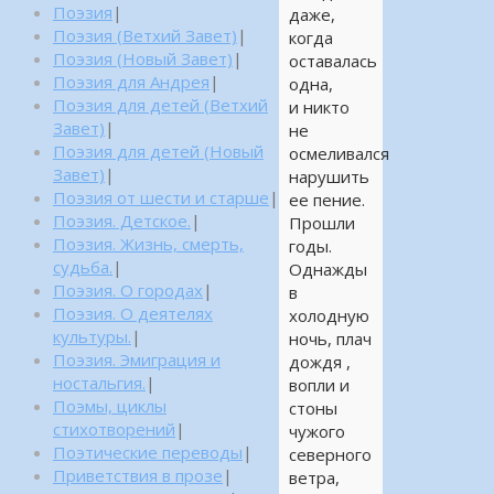
Поэзия
|
даже,
Поэзия (Ветхий Завет)
|
когда
Поэзия (Новый Завет)
|
оставалась
Поэзия для Андрея
|
одна,
Поэзия для детей (Ветхий
и никто
Завет)
|
не
Поэзия для детей (Новый
осмеливался
Завет)
|
нарушить
Поэзия от шести и старше
|
ее пение.
Поэзия. Детское.
|
Прошли
Поэзия. Жизнь, смерть,
годы.
судьба.
|
Однажды
Поэзия. О городах
|
в
Поэзия. О деятелях
холодную
культуры.
|
ночь, плач
Поэзия. Эмиграция и
дождя ,
ностальгия.
|
вопли и
Поэмы, циклы
стоны
стихотворений
|
чужого
Поэтические переводы
|
северного
Приветствия в прозе
|
ветра,