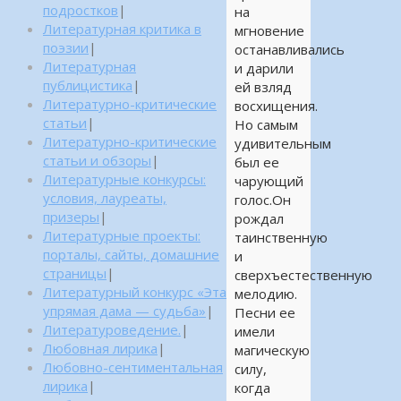
подростков
|
на
Литературная критика в
мгновение
поэзии
|
останавливались
Литературная
и дарили
публицистика
|
ей взляд
Литературно-критические
восхищения.
статьи
|
Но самым
Литературно-критические
удивительным
статьи и обзоры
|
был ее
Литературные конкурсы:
чарующий
условия, лауреаты,
голос.Он
призеры
|
рождал
Литературные проекты:
таинственную
порталы, сайты, домашние
и
страницы
|
сверхъестественную
Литературный конкурс «Эта
мелодию.
упрямая дама — судьба»
|
Песни ее
Литературоведение.
|
имели
Любовная лирика
|
магическую
Любовно-сентиментальная
силу,
лирика
|
когда