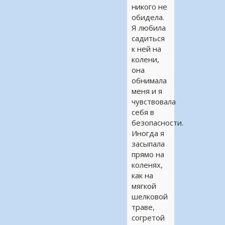
никого не
обидела.
Я любила
садиться
к ней на
колени,
она
обнимала
меня и я
чувствовала
себя в
безопасности.
Иногда я
засыпала
прямо на
коленях,
как на
мягкой
шелковой
траве,
согретой