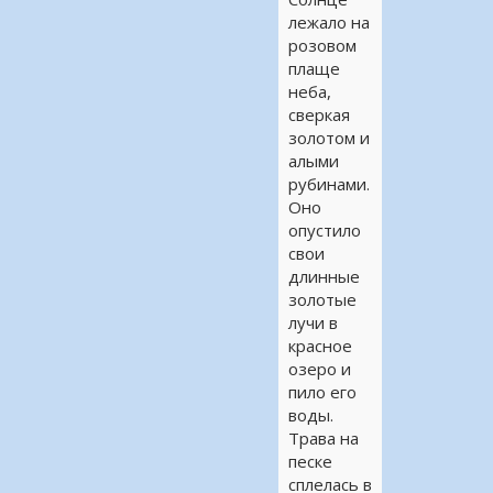
лежало на
розовом
плаще
неба,
сверкая
золотом и
алыми
рубинами.
Оно
опустило
свои
длинные
золотые
лучи в
красное
озеро и
пило его
воды.
Трава на
песке
сплелась в