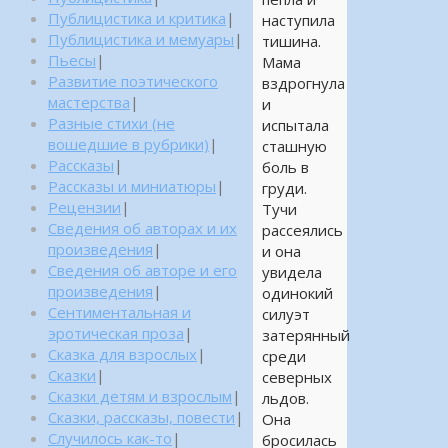
Публицистика и критика
|
наступила
Публицистика и мемуары
|
тишина.
Пьесы
|
Мама
Развитие поэтического
вздрогнула
мастерства
|
и
Разные стихи (не
испытала
вошедшие в рубрики)
|
сташную
Рассказы
|
боль в
Рассказы и миниатюры
|
груди.
Рецензии
|
Тучи
Сведения об авторах и их
рассеялись
произведения
|
и она
Сведения об авторе и его
увидела
произведения
|
одинокий
Сентиментальная и
силуэт
эротическая проза
|
затерянный
Сказка для взрослых
|
среди
Сказки
|
северных
Сказки детям и взрослым
|
льдов.
Сказки, рассказы, повести
|
Она
Случилось как-то
|
бросилась