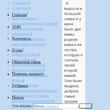
«Россия»
|
Я
«Смелые»
|
выросла в
Help me
|
большой
Главная
Авангардная и
семье и у
психоделическая поэзия
|
меня
ТОП
Авторская песня
|
было две
Афоризмы
|
мамы:
Конкурсы
Байка (миниатюра,
родная
короткий рассказ)
|
мама и ее
Байки
|
сестра,
О нас
Байки в стихах
|
которую я
Без рубрики
|
считала
Обратная связь
Большой рассказ.
|
своей
Братья по разуму
|
второй
Помощь проекту
В поисках алмазного
мамой.
венца
|
Они были
Рубрики
В поле зрения:
мудрые,
информационные и иные
добрые,
материалы от наших
самые
Поиск
авторов и подписчиков
|
лучшие
Что искать:
Веду собственный поиск.
|
мамы на
Поиск