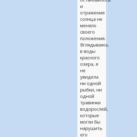
и
отражение
солнца не
меняло
своего
положения.
Вглядываясь
в воды
красного
озера, я
не
увидела
ни одной
рыбки, ни
одной
травинки
водорослей,
которые
могли бы
нарушить
его