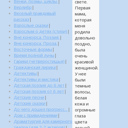
Венки, поэмы, циклы.
|
свете.
Верлибр
|
Первая
Веселый правдивый
мама,
рассказ
|
которая
Взрослые сказки
|
меня
Взрослым о детях (стихи)
|
родила
Вне конкурса. Поэзия.
|
довольно
Вне конкурса. Проза.
|
поздно,
Восточные формы
|
была
Время полной луны
|
очень
Гарики (четверостишья)
|
красивой
Гражданская лирика
|
женщиной.
Детективы
|
У нее
Детективы и мистика
|
были
Детская поэзия до 6 лет
|
темные
Детская поэзия от 6 лет
|
волосы,
Детские песни
|
белая
Детские сказки
|
кожа и
До чего дошел прогресс…
|
огромные
Дом с привидениями
|
глаза
Драматургия для камерного
цвета
театра (для 2-7 актеров)
|
летней