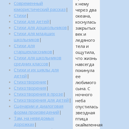
Современный
к нему
юмористический рассказ
|
через два
Стихи
|
океана,
Стихи для детей
|
коснулась
Стихи для дошкольников
|
закрытых
Стихи для младших
век и
школьников
|
ледяного
Стихи для
тела и
старшеклассников
|
ощутила,
Стихи для школьников
что жизнь
средних классов
|
навсегда
Стихи и их циклы для
покинула
детей
|
ее
Стихотворение
|
любимого
Стихотворения
|
сына. С
Стихотворения в прозе
|
ночного
Стихотворения для детей
|
неба
Сценарии и диалоговая
спустилась
форма произведений
|
звездная
Там, на неведомых
птица
дорожках
|
окаймленная