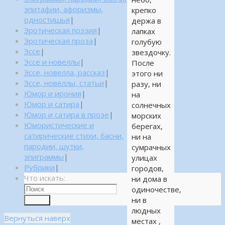
эпитафии, афоризмы,
крепко
одностишья
|
держа в
Эротическая поэзия
|
лапках
Эротическая проза
|
голубую
Эссе
|
звездочку.
Эссе и новеллы
|
После
Эссе, новелла, рассказ
|
этого ни
Эссе, новеллы, статьи
|
разу, ни
Юмор и ирония
|
на
Юмор и сатира
|
солнечных
Юмор и сатира в прозе
|
морских
Юмористические и
берегах,
сатирические стихи, басни,
ни на
пародии, шутки,
сумрачных
эпиграммы
|
улицах
Рубрики
|
городов,
Что искать:
ни дома в
одиночестве,
ни в
Поиск
людных
Вернуться наверх
местах ,