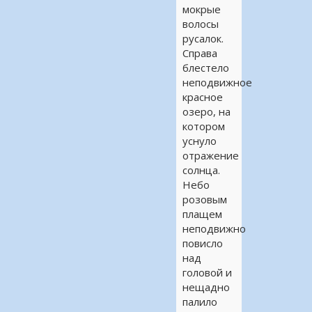
мокрые
волосы
русалок.
Справа
блестело
неподвижное
красное
озеро, на
котором
уснуло
отражение
солнца.
Небо
розовым
плащем
неподвижно
повисло
над
головой и
нещадно
палило