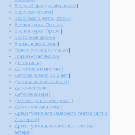
Веселый правдивый рассказ
|
Взрослые сказки
|
Взрослым о детях (стихи)
|
Вне конкурса. Поэзия.
|
Вне конкурса. Проза.
|
Восточные формы
|
Время полной луны
|
Гарики (четверостишья)
|
Гражданская лирика
|
Детективы
|
Детективы и мистика
|
Детская поэзия до 6 лет
|
Детская поэзия от 6 лет
|
Детские песни
|
Детские сказки
|
До чего дошел прогресс…
|
Дом с привидениями
|
Драматургия для камерного театра (для 2-
7 актеров)
|
Драматургия для моноспектакля (на 1
актера)
|