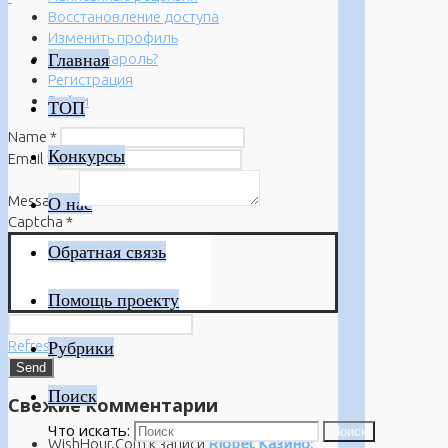
Восстановление доступа
Изменить профиль
Главная
Забыли пароль?
Регистрация
Войти
ТОП
Name
*
Конкурсы
Email
*
Message
*
О нас
Captcha
*
Обратная связь
Помощь проекту
Refresh
Рубрики
Поиск
Свежие комментарии
Что искать:
Поиск
WishHour.Com
к записи
Riobet Казино: