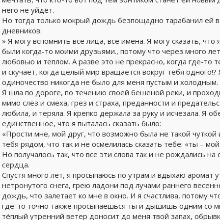
него не уйдёт.
Но тогда только мокрый дождь безпощадно тарабанил ей в о
дневников:
» Я могу вспомнить все лица, все имена. Я могу сказать, что
были когда-то моими друзьями., потому что через много лет,
любовью и теплом. А разве это не прекрасно, когда где-то т
и скучает, когда целый мир вращается вокруг тебя одного!? Я
одиночество никогда не было для меня пустым и холодным.
Я шла по дороге, по течению своей бешеной реки, и проход
мимо слёз и смеха, грёз и страха, преданности и предатель
любила, и теряла. Я крепко держала за руку и исчезала. Я о
единственное, что я пыталась сказать было:
«Прости мне, мой друг, что возможно была не такой чуткой 
тебя рядом, что так и не осмелилась сказать тебе: «ты – мо
Но получалось так, что все эти слова так и не рождались на
сердца.
Спустя много лет, я просыпаюсь по утрам и вдыхаю аромат 
нетронутого снега, грею ладони под лучами раннего весенн
дождь, что залетает ко мне в окно. И я счастлива, потому чт
где-то точно также просыпаешься ты и дышишь одним со мн
тёплый утренний ветер доносит до меня твой запах, обрывки