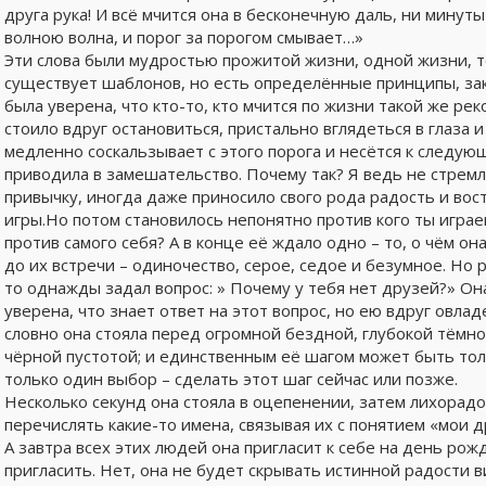
друга рука! И всё мчится она в бесконечную даль, ни минуты
волною волна, и порог за порогом смывает…»
Эти слова были мудростью прожитой жизни, одной жизни, то
существует шаблонов, но есть определённые принципы, зак
была уверена, что кто-то, кто мчится по жизни такой же рек
стоило вдруг остановиться, пристально вглядеться в глаза и
медленно соскальзывает с этого порога и несётся к следую
приводила в замешательство. Почему так? Я ведь не стремл
привычку, иногда даже приносило свого рода радость и вос
игры.Но потом становилось непонятно против кого ты игра
против самого себя? А в конце её ждало одно – то, о чём о
до их встречи – одиночество, серое, седое и безумное. Но 
то однажды задал вопрос: » Почему у тебя нет друзей?» Она
уверена, что знает ответ на этот вопрос, но ею вдруг овла
словно она стояла перед огромной бездной, глубокой тёмной
чёрной пустотой; и единственным её шагом может быть толь
только один выбор – сделать этот шаг сейчас или позже.
Несколько секунд она стояла в оцепенении, затем лихорадо
перечислять какие-то имена, связывая их с понятием «мои д
А завтра всех этих людей она пригласит к себе на день рож
пригласить. Нет, она не будет скрывать истинной радости ви