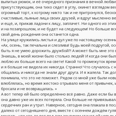
выпитых рюмок, и её очередного признания в вечной любви 
присутствующим, она тихо сядет в углу, окинет взглядом вес
огромный торт, к котрому никто так и не притронулся, беск
счастливые, пьяные лица своих друзей, и вдруг мысленно ве
и ещё, и, прижав ладони к лицу, заплачет. Ни одного из э
и на позапрошлом, и не будет на следующем! Но больше все
свой день рождения она останется одна.
На улице кружились листья и дул уже по настоящему осенни
«Ах, осень, так печальна и слезлива! Будь моей подругой, ос
быть я не умею дорожить дружбой?! А может быть мне это 
Знаешь, в моей жизни было столько людей! И когда они были
люблю их больше всего на свете! Какой то промежуток врем
и я больше не видела их никогда. Странно! Что случалось с
общались и никогда не знали друг друга. И я жалела. Так до
понимала, что это не поможет. Рядом со мной уже были новы
влюблялась, но время жестоко отрывало меня от привычек, и
бросала и не возвращалась. »
А вот тепер ей было определённо всё равно. Даже если бы 
она давно уже их всех потеряла. Она больше не привязывала
сердечних ран и утрат. Наверное, сегодня она плакала в по
далеко от сегодняшнего дня, вместе с осеннем дождём гуля
мечтать, что кто-то вот под тем зонтиком станет ей новым 