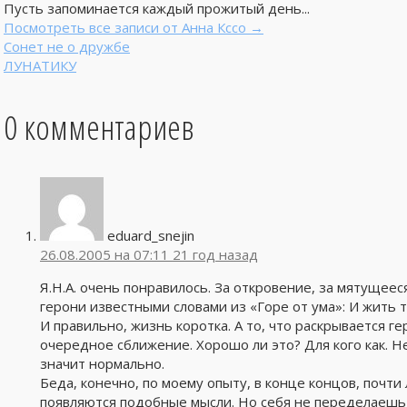
Пусть запоминается каждый прожитый день...
Посмотреть все записи от Анна Кссо
→
Сонет не о дружбе
ЛУНАТИКУ
0 комментариев
eduard_snejin
26.08.2005 на 07:11
21 год назад
Я.Н.А. очень понравилось. За откровение, за мятущее
герони известными словами из «Горе от ума»: И жить т
И правильно, жизнь коротка. А то, что раскрывается г
очередное сближение. Хорошо ли это? Для кого как. Не
значит нормально.
Беда, конечно, по моему опыту, в конце концов, почти
появляются подобные мысли. Но себя не переделаешь —