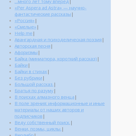
…много лет тому вперед
|
«Per Aspera ad Astra» — научно-
фантастические рассказы
|
«Россия»
|
«Смелые»
|
Help me
|
Авангардная и психоделическая поэзия
|
Авторская песня
|
Афоризмы
|
Байка (миниатюра, короткий рассказ)
|
Байки
|
Байки в стихах
|
Без рубрики
|
Большой рассказ.
|
Братья по разуму
|
В поисках алмазного венца
|
В поле зрения: информационные и иные
материалы от наших авторов и
подписчиков
|
Веду собственный поиск.
|
Венки, поэмы, циклы.
|
Верлибр
|