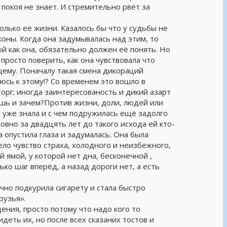
 покоя не знает. И стремительно рвёт за
лько её жизни. Казалось бы что у судьбы не
оны. Когда она задумывалась над этим, то
ой как она, обязательно должен её понять. Но
 просто поверить, как она чувствовала что
щему. Поначалу такая смена дикораций
юсь к этому!? Со временем это вошло в
торг; иногда заинтересованость и дикий азарт
ешь и зачем?Против жизни, доли, людей или
на уже знала и с чем подружилась ещё задолго
ровно за двадцять лет до такого исхода ей кто-
 опустила глаза и задумалась. Она была
дело чувство страха, холодного и неизбежного,
 ямой, у которой нет дна, бесконечной ,
ко шаг вперёд, а назад дороги нет, а есть
чно подкурила сигарету и стала быстро
рузья».
дения, просто потому что надо кого то
деть их, но после всех сказаних тостов и