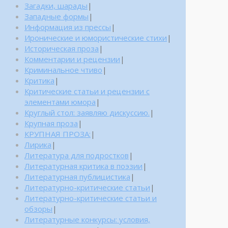
Загадки, шарады
|
Западные формы
|
Информация из прессы
|
Иронические и юмористические стихи
|
Историческая проза
|
Комментарии и рецензии
|
Криминальное чтиво
|
Критика
|
Критические статьи и рецензии с
элементами юмора
|
Круглый стол: заявляю дискуссию.
|
Крупная проза
|
КРУПНАЯ ПРОЗА:
|
Лирика
|
Литература для подростков
|
Литературная критика в поэзии
|
Литературная публицистика
|
Литературно-критические статьи
|
Литературно-критические статьи и
обзоры
|
Литературные конкурсы: условия,