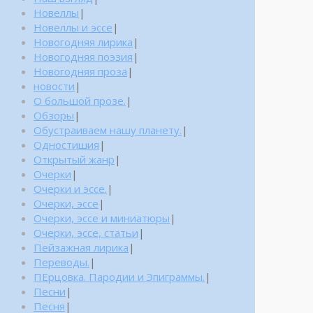
Новеллы
|
Новеллы и эссе
|
Новогодняя лирика
|
Новогодняя поэзия
|
Новогодняя проза
|
новости
|
О большой прозе.
|
Обзоры
|
Обустраиваем нашу планету.
|
Одностишия
|
Открытый жанр
|
Очерки
|
Очерки и эссе.
|
Очерки, эссе
|
Очерки, эссе и миниатюры
|
Очерки, эссе, статьи
|
Пейзажная лирика
|
Переводы.
|
ПЕрцовка. Пародии и Эпиграммы.
|
Песни
|
Песня
|