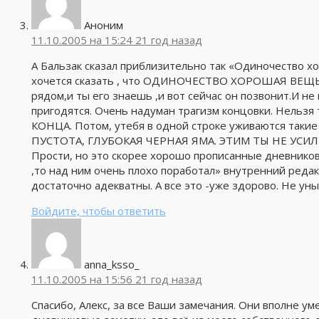
Аноним
11.10.2005 на 15:24
21 год назад
А Бальзак сказал приблизительно так «Одиночество х
хочется сказать , что ОДИНОЧЕСТВО ХОРОШАЯ ВЕЩЬ». В
рядом,и ты его знаешь ,и вот сейчас он позвонит.И не
пригодятся. Очень надуман трагизм концовки. Нельзя
КОНЦА. Потом, утебя в одной строке уживаются та
ПУСТОТА, ГЛУБОКАЯ ЧЕРНАЯ ЯМА. ЭТИМ ТЫ НЕ УС
Прости, но это скорее хорошо прописанные дневниковы
,то над ним очень плохо поработал» внутренний реда
достаточно адекватны. А все это -уже здорово. Не ун
Войдите, чтобы ответить
anna_ksso_
11.10.2005 на 15:56
21 год назад
Спасибо, Алекс, за все Ваши замечания. Они вполне у