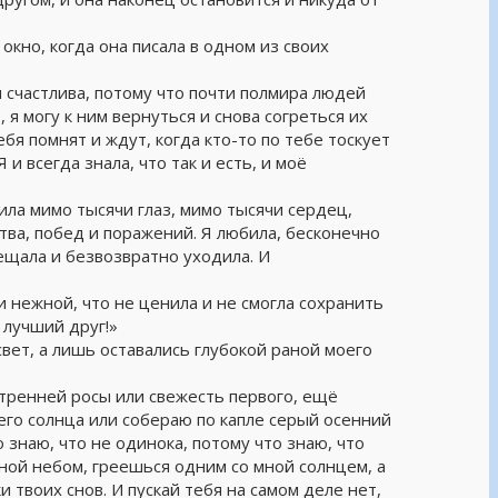
кно, когда она писала в одном из своих
 я счастлива, потому что почти полмира людей
 я могу к ним вернуться и снова согреться их
ебя помнят и ждут, когда кто-то по тебе тоскует
 и всегда знала, что так и есть, и моё
ила мимо тысячи глаз, мимо тысячи сердец,
ства, побед и поражений. Я любила, бесконечно
бещала и безвозвратно уходила. И
и нежной, что не ценила и не смогла сохранить
й лучший друг!»
 свет, а лишь оставались глубокой раной моего
утренней росы или свежесть первого, ещё
его солнца или собераю по капле серый осенний
о знаю, что не одинока, потому что знаю, что
ой небом, греешься одним со мной солнцем, а
 твоих снов. И пускай тебя на самом деле нет,