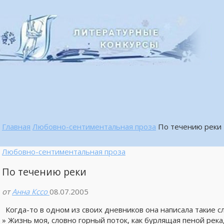
Главная
Любовно-сентиментальная проза
По течению реки
Любовно-сентиментальная проза
По течению реки
от
Анна Кссо
08.07.2005
Когда-то в одном из своих дневников она написала такие сл
» Жизнь моя, словно горный поток, как бурлящая пеной река,