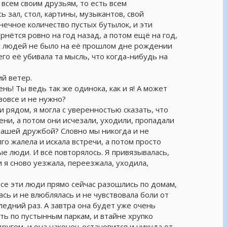
всем своим друзьям, то есть всем
ь зал, стол, картины, музыкантов, свой
онечное количество пустых бутылок, и эти
рнётся ровно на год назад, а потом ещё на год,
тих людей не было на её прошлом дне рождении
го её убивала та мысль, что когда-нибудь на
й ветер.
ень! Ты ведь так же одинока, как и я! А может
вовсе и не нужно?
 рядом, я могла с уверенностью сказать, что
ени, а потом они исчезали, уходили, пропадали
 нашей дружбой? Словно мы никогда и не
лго жалела и искала встречи, а потом просто
е люди. И всё повторялось. Я привязывалась,
 я сново уезжала, переезжала, уходила,
все эти люди прямо сейчас разошлись по домам,
сь и не влюблялась и не чувствовала боли от
следний раз. А завтра она будет уже очень
ть по пустынным паркам, и втайне хрупко
другом, и она наконец остановится и никуда от