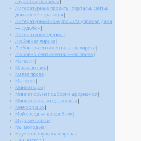
лауреаты, призеры
|
Литературные проекты: порталы, сайты,
домашние страницы
|
Литературный конкурс «Эта упрямая дама
— судьба»
|
Литературоведение.
|
Любовная лирика
|
Любовно-сентиментальная лирика
|
Любовно-сентиментальная проза
|
Магазин
|
Малая поэзия
|
Малая проза
|
Манекен
|
Миниатюры
|
Миниатюры и подборки афоризмов
|
Миниатюры, эссе, новеллы
|
Мне хорошо
|
Мой сосед — волшебник
|
Мудрые сказки
|
Мы молодые
|
Научно-популярная проза
|
Наш взгляд
|