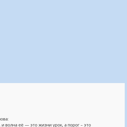
ова:
 и волна её — это жизни урок, а порог – это