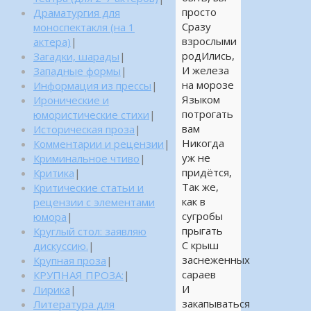
просто
Драматургия для
Сразу
моноспектакля (на 1
взрослыми
актера)
|
родИлись,
Загадки, шарады
|
И железа
Западные формы
|
на морозе
Информация из прессы
|
Языком
Иронические и
потрогать
юмористические стихи
|
вам
Историческая проза
|
Никогда
Комментарии и рецензии
|
уж не
Криминальное чтиво
|
придётся,
Критика
|
Так же,
Критические статьи и
как в
рецензии с элементами
сугробы
юмора
|
прыгать
Круглый стол: заявляю
С крыш
дискуссию.
|
заснеженных
Крупная проза
|
сараев
КРУПНАЯ ПРОЗА:
|
И
Лирика
|
закапываться
Литература для