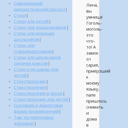
Современный
Лена,
юмористический рассказ
|
вы
Стихи
|
умница!
Стихи для детей
|
Гоголь-
Стихи для дошкольников
|
моголь-
Стихи для младших
это
школьников
|
что-
Стихи для
то! А
старшеклассников
|
замок
Стихи для школьников
от
средних классов
|
сарая,
Стихи и их циклы для
прмёрзший
детей
|
к
Стихотворение
|
моему
Стихотворения
|
языку,
Стихотворения в прозе
|
папе
Стихотворения для детей
|
пришлось
Сценарии и диалоговая
снимать
форма произведений
|
и
Там, на неведомых
дома
дорожках
|
в