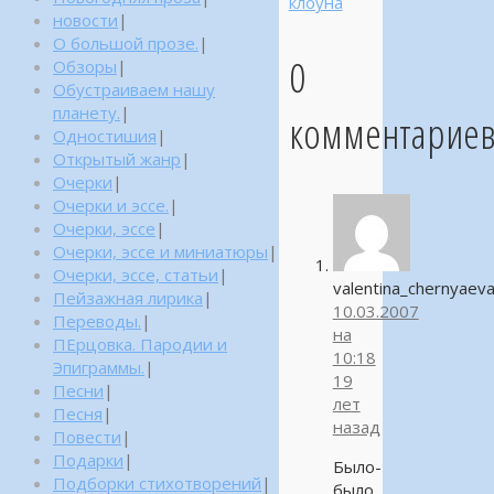
клоуна
новости
|
О большой прозе.
|
0
Обзоры
|
Обустраиваем нашу
планету.
|
комментарие
Одностишия
|
Открытый жанр
|
Очерки
|
Очерки и эссе.
|
Очерки, эссе
|
Очерки, эссе и миниатюры
|
Очерки, эссе, статьи
|
valentina_chernyaev
Пейзажная лирика
|
10.03.2007
Переводы.
|
на
ПЕрцовка. Пародии и
10:18
Эпиграммы.
|
19
Песни
|
лет
Песня
|
назад
Повести
|
Подарки
|
Было-
Подборки стихотворений
|
было,