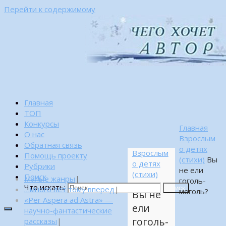
Перейти к содержимому
Главная
ТОП
Конкурсы
Главная
О нас
Взрослым
Обратная связь
о детях
Взрослым
Помощь проекту
(стихи)
Вы
о детях
Рубрики
не ели
(стихи)
Поиск
Малые жанры
|
гоголь-
Что искать:
…много лет тому вперед
|
Поиск
моголь?
Вы не
«Per Aspera ad Astra» —
ели
научно-фантастические
гоголь-
рассказы
|