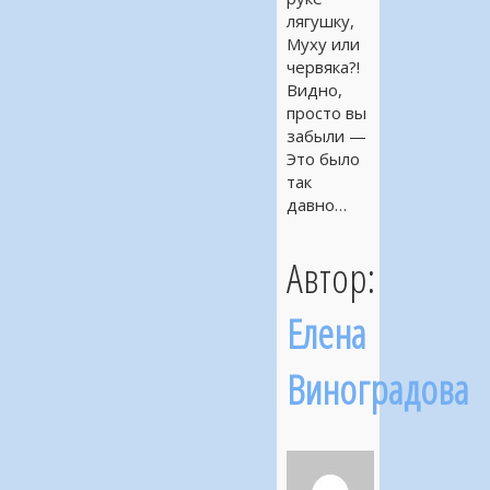
лягушку,
Муху или
червяка?!
Видно,
просто вы
забыли —
Это было
так
давно…
Автор:
Елена
Виноградова