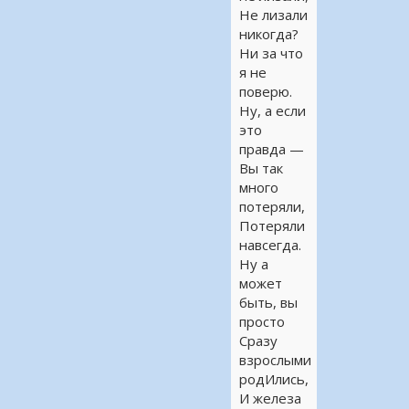
Не лизали
никогда?
Ни за что
я не
поверю.
Ну, а если
это
правда —
Вы так
много
потеряли,
Потеряли
навсегда.
Ну а
может
быть, вы
просто
Сразу
взрослыми
родИлись,
И железа