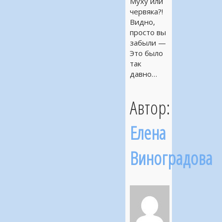
Муху или
червяка?!
Видно,
просто вы
забыли —
Это было
так
давно…
Автор:
Елена
Виноградова