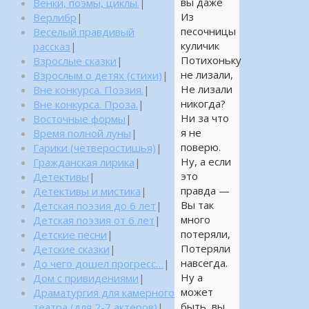
вы даже
Венки, поэмы, циклы.
|
Из
Верлибр
|
песочницы
Веселый правдивый
куличик
рассказ
|
Потихоньку
Взрослые сказки
|
не лизали,
Взрослым о детях (стихи)
|
Не лизали
Вне конкурса. Поэзия.
|
никогда?
Вне конкурса. Проза.
|
Ни за что
Восточные формы
|
я не
Время полной луны
|
поверю.
Гарики (четверостишья)
|
Ну, а если
Гражданская лирика
|
это
Детективы
|
правда —
Детективы и мистика
|
Вы так
Детская поэзия до 6 лет
|
много
Детская поэзия от 6 лет
|
потеряли,
Детские песни
|
Потеряли
Детские сказки
|
навсегда.
До чего дошел прогресс…
|
Ну а
Дом с привидениями
|
может
Драматургия для камерного
быть, вы
театра (для 2-7 актеров)
|