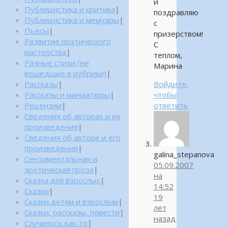
и
Публицистика и критика
|
поздравляю
Публицистика и мемуары
|
с
Пьесы
|
призерством!
Развитие поэтического
С
мастерства
|
теплом,
Разные стихи (не
Марина
вошедшие в рубрики)
|
Рассказы
|
Войдите,
Рассказы и миниатюры
|
чтобы
Рецензии
|
ответить
Сведения об авторах и их
произведения
|
Сведения об авторе и его
произведения
|
galina_stepanova
Сентиментальная и
05.09.2007
эротическая проза
|
на
Сказка для взрослых
|
14:52
Сказки
|
19
Сказки детям и взрослым
|
лет
Сказки, рассказы, повести
|
назад
Случилось как-то
|