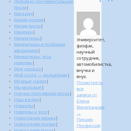
Любовно-сентиментальная
проза
|
Магазин
|
Малая поэзия
|
Малая проза
|
Манекен
|
Миниатюры
|
Университет,
Миниатюры и подборки
физфак,
афоризмов
|
научный
Миниатюры, эссе,
сотрудник,
новеллы
|
автомобилистка,
Мне хорошо
|
внучка и
Мой сосед — волшебник
|
внук.
Мудрые сказки
|
Посмотреть
Мы молодые
|
все
Научно-популярная проза
|
записи от
Наш взгляд
|
Елена
Новеллы
|
Виноградова
Новеллы и эссе
|
→
Новогодняя лирика
|
Письмо
Новогодняя поэзия
|
Профессия
Новогодняя проза
|