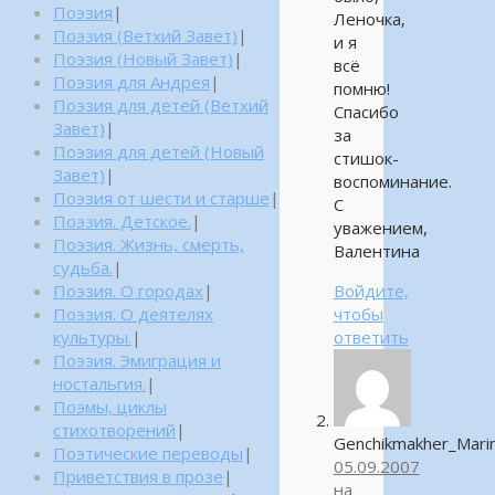
Поэзия
|
Леночка,
Поэзия (Ветхий Завет)
|
и я
Поэзия (Новый Завет)
|
всё
Поэзия для Андрея
|
помню!
Поэзия для детей (Ветхий
Спасибо
Завет)
|
за
Поэзия для детей (Новый
стишок-
Завет)
|
воспоминание.
Поэзия от шести и старше
|
С
Поэзия. Детское.
|
уважением,
Поэзия. Жизнь, смерть,
Валентина
судьба.
|
Поэзия. О городах
|
Войдите,
Поэзия. О деятелях
чтобы
культуры.
|
ответить
Поэзия. Эмиграция и
ностальгия.
|
Поэмы, циклы
стихотворений
|
Genchikmakher_Mari
Поэтические переводы
|
05.09.2007
Приветствия в прозе
|
на