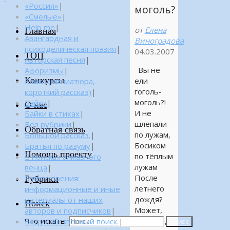
«Россия»
|
моголь?
«Смелые»
|
Help me
|
от
Елена
Главная
Авангардная и
Виноградова
психоделическая поэзия
|
04.03.2007
ТОП
Авторская песня
|
Вы не
Афоризмы
|
Конкурсы
ели
Байка (миниатюра,
гоголь-
короткий рассказ)
|
моголь?!
Байки
|
О нас
И не
Байки в стихах
|
шлёпали
Без рубрики
|
Обратная связь
по лужам,
Большой рассказ.
|
Босиком
Братья по разуму
|
Помощь проекту
по тёплым
В поисках алмазного
лужам
венца
|
После
Рубрики
В поле зрения:
летнего
информационные и иные
дождя?
материалы от наших
Поиск
Может,
авторов и подписчиков
|
Что искать:
скажете,
Веду собственный поиск.
|
Поиск