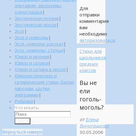
эпитафии, афоризмы,
Для
одностишья
|
отправки
Эротическая поэзия
|
комментария
Эротическая проза
|
вам
Эссе
|
необходимо
Эссе и новеллы
|
авторизоваться
.
Эссе, новелла, рассказ
|
Эссе, новеллы, статьи
|
Стихи для
Юмор и ирония
|
школьников
Юмор и сатира
|
средних
Юмор и сатира в прозе
|
классов
Юмористические и
Вы не
сатирические стихи, басни,
пародии, шутки,
ели
эпиграммы
|
гоголь-
Рубрики
|
моголь?
Что искать:
от
Елена
Поиск
Виноградова
Вернуться наверх
30.05.2006