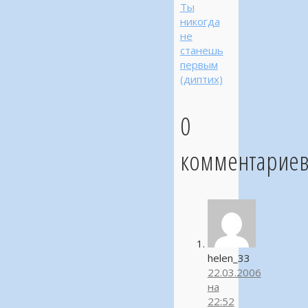
Ты
никогда
не
станешь
первым
(диптих)
0
комментарие
helen_33
22.03.2006
на
22:52