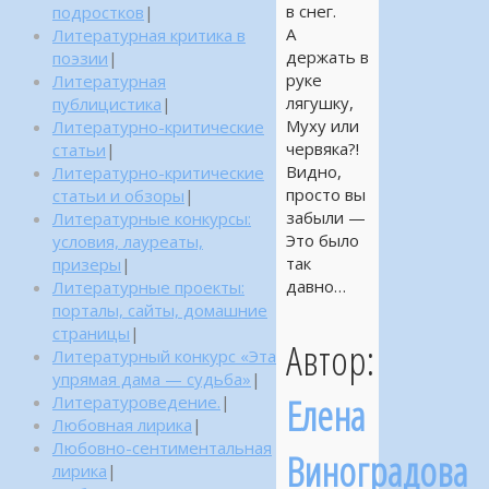
в снег.
подростков
|
А
Литературная критика в
держать в
поэзии
|
руке
Литературная
лягушку,
публицистика
|
Муху или
Литературно-критические
червяка?!
статьи
|
Видно,
Литературно-критические
просто вы
статьи и обзоры
|
забыли —
Литературные конкурсы:
Это было
условия, лауреаты,
так
призеры
|
давно…
Литературные проекты:
порталы, сайты, домашние
страницы
|
Автор:
Литературный конкурс «Эта
упрямая дама — судьба»
|
Елена
Литературоведение.
|
Любовная лирика
|
Любовно-сентиментальная
Виноградова
лирика
|