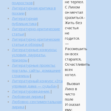
не терпел.
подростков
|
С Лихом
Литературная критика в
он мечтал
поэзии
|
сразиться.-
Литературная
Жить без
публицистика
|
счастья
Литературно-критические
не
статьи
|
годится.
Литературно-критические
—
статьи и обзоры
|
Рассмешить
Литературные конкурсы:
он всех
условия, лауреаты,
старался,
призеры
|
Осчастливить
Литературные проекты:
всех
порталы, сайты, домашние
хотел.
страницы
|
Литературный конкурс «Эта
Вызвал
упрямая дама — судьба»
|
Лихо в
Литературоведение.
|
чисто
Любовная лирика
|
поле
Любовно-сентиментальная
И сказал
лирика
|
ему: