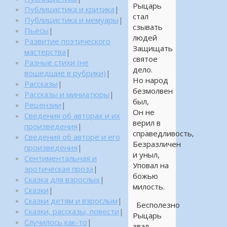
Рыцарь
Публицистика и критика
|
стал
Публицистика и мемуары
|
сзывать
Пьесы
|
людей
Развитие поэтического
Защищать
мастерства
|
святое
Разные стихи (не
дело.
вошедшие в рубрики)
|
Но народ
Рассказы
|
безмолвен
Рассказы и миниатюры
|
был,
Рецензии
|
Он не
Сведения об авторах и их
верил в
произведения
|
справедливость,
Сведения об авторе и его
Безразличен
произведения
|
и уныл,
Сентиментальная и
Уповал на
эротическая проза
|
божью
Сказка для взрослых
|
милость.
Сказки
|
Сказки детям и взрослым
|
Бесполезно
Сказки, рассказы, повести
|
Рыцарь
Случилось как-то
|
звал.