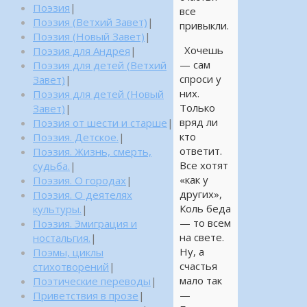
Поэзия
|
все
Поэзия (Ветхий Завет)
|
привыкли.
Поэзия (Новый Завет)
|
Хочешь
Поэзия для Андрея
|
— сам
Поэзия для детей (Ветхий
спроси у
Завет)
|
них.
Поэзия для детей (Новый
Только
Завет)
|
вряд ли
Поэзия от шести и старше
|
кто
Поэзия. Детское.
|
ответит.
Поэзия. Жизнь, смерть,
Все хотят
судьба.
|
«как у
Поэзия. О городах
|
других»,
Поэзия. О деятелях
Коль беда
культуры.
|
— то всем
Поэзия. Эмиграция и
на свете.
ностальгия.
|
Ну, а
Поэмы, циклы
счастья
стихотворений
|
мало так
Поэтические переводы
|
—
Приветствия в прозе
|