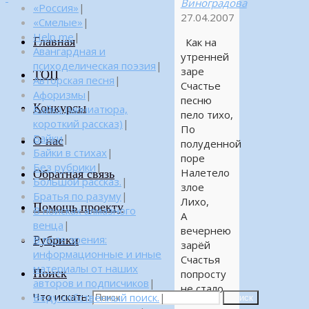
Виноградова
«Россия»
|
27.04.2007
«Смелые»
|
Help me
|
Главная
Как на
Авангардная и
утренней
психоделическая поэзия
|
заре
ТОП
Авторская песня
|
Счастье
Афоризмы
|
песню
Конкурсы
Байка (миниатюра,
пело тихо,
короткий рассказ)
|
По
Байки
|
О нас
полуденной
Байки в стихах
|
поре
Без рубрики
|
Налетело
Обратная связь
Большой рассказ.
|
злое
Братья по разуму
|
Лихо,
Помощь проекту
В поисках алмазного
А
венца
|
вечернею
Рубрики
В поле зрения:
зарёй
информационные и иные
Счастья
материалы от наших
Поиск
попросту
авторов и подписчиков
|
не стало
Что искать:
Веду собственный поиск.
|
Поиск
—