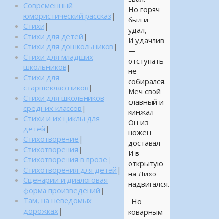
Современный
Но горяч
юмористический рассказ
|
был и
Стихи
|
удал,
Стихи для детей
|
И удачлив
Стихи для дошкольников
|
—
Стихи для младших
отступать
школьников
|
не
Стихи для
собирался.
старшеклассников
|
Меч свой
Стихи для школьников
славный и
средних классов
|
кинжал
Стихи и их циклы для
Он из
детей
|
ножен
Стихотворение
|
доставал
Стихотворения
|
И в
Стихотворения в прозе
|
открытую
Стихотворения для детей
|
на Лихо
Сценарии и диалоговая
надвигался.
форма произведений
|
Там, на неведомых
Но
дорожках
|
коварным