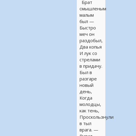
Брат
смышленым
малым
был —
Быстро
меч он
раздобыл,
Два копья
И лук со
стрелами
в придачу.
Был в
разгаре
новый
день,
Когда
молодцы,
как тень,
Проскользнули
в тыл
врага. —