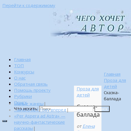
Перейти к содержимому
Главная
ТОП
Конкурсы
Главная
О нас
Проза для
Обратная связь
детей
Проза для
Помощь проекту
Сказка-
детей
Рубрики
баллада
Поиск
Малые жанры
|
Сказка-
Что искать:
…много лет тому вперед
|
Поиск
баллада
«Per Aspera ad Astra» —
научно-фантастические
от
Елена
рассказы
|