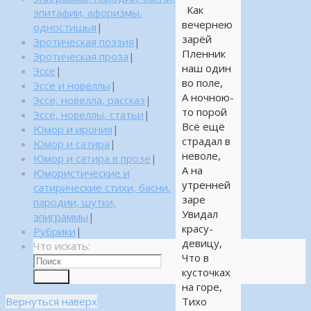
Как
эпитафии, афоризмы,
вечернею
одностишья
|
зарёй
Эротическая поэзия
|
Пленник
Эротическая проза
|
наш один
Эссе
|
во поле,
Эссе и новеллы
|
А ночною-
Эссе, новелла, рассказ
|
то порой
Эссе, новеллы, статьи
|
Всё ещё
Юмор и ирония
|
страдал в
Юмор и сатира
|
неволе,
Юмор и сатира в прозе
|
А на
Юмористические и
утренней
сатирические стихи, басни,
заре
пародии, шутки,
Увидал
эпиграммы
|
красу-
Рубрики
|
девицу,
Что искать:
Что в
кусточках
Поиск
на горе,
Вернуться наверх
Тихо