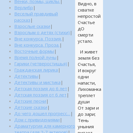
Венки, поэмы, циклы.
|
Видно, в
Верлибр
|
схватке
Веселый правдивый
непростой
рассказ
|
Счастье
Взрослые сказки
|
дО
Взрослым о детях (стихи)
|
смерти
Вне конкурса. Поэзия.
|
устало.
Вне конкурса. Проза.
|
Восточные формы
|
И живет
Время полной луны
|
земля без
Гарики (четверостишья)
|
Счастья,
Гражданская лирика
|
И вокруг
Детективы
|
одни
Детективы и мистика
|
напасти,
Детская поэзия до 6 лет
|
Лихоманка
Детская поэзия от 6 лет
|
треплет
Детские песни
|
души
Детские сказки
|
От зари и
До чего дошел прогресс…
|
до зари;
Дом с привидениями
|
Тень
Драматургия для камерного
уныния
театра (для 2-7 актеров)
|
витает,