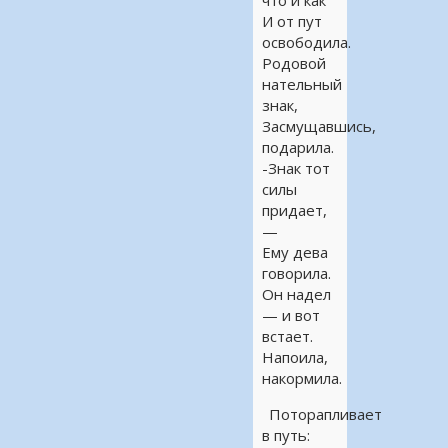
что и как
И от пут
освободила.
Родовой
нательный
знак,
Засмущавшись,
подарила.
-Знак тот
силы
придает,
—
Ему дева
говорила.
Он надел
— и вот
встает.
Напоила,
накормила.
Поторапливает
в путь: