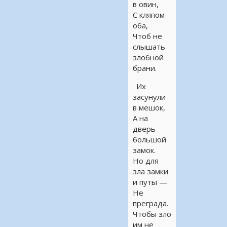
в овин,
С кляпом
оба,
Чтоб не
слышать
злобной
брани.
Их
засунули
в мешок,
А на
дверь
большой
замок.
Но для
зла замки
и путы —
Не
преграда.
Чтобы зло
им не