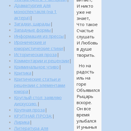
Драматургия для
И никто
моноспектакля (на 1
уже не
актера)
|
знает,
Загадки, шарады
|
Что такое
Западные формы
|
Счастье
Информация из прессы
|
слушать
Иронические и
И Любовь
юмористические стихи
|
в душе
Историческая проза
|
творить.
Комментарии и рецензии
|
Но на
Криминальное чтиво
|
радость
Критика
|
иль на
Критические статьи и
горе
рецензии с элементами
Объявился
юмора
|
Рыцарь
Круглый стол: заявляю
вскоре.
дискуссию.
|
Он все
Крупная проза
|
время
КРУПНАЯ ПРОЗА:
|
улыбался
Лирика
|
И унынья
Литература для