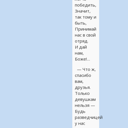
победить,
Значит,
так тому и
быть,
Принимай
нас в свой
отряд.
И дай
нам,
Боже!…
— Что ж,
спасибо
вам,
друзья.
Только
девушкам
нельзя —
Будь
разведчицей
у нас