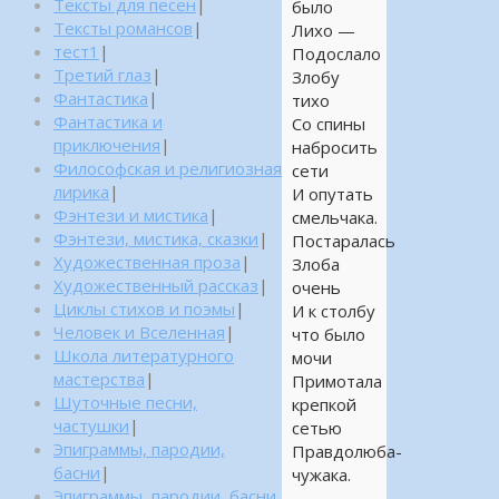
Тексты для песен
|
было
Тексты романсов
|
Лихо —
тест1
|
Подослало
Третий глаз
|
Злобу
Фантастика
|
тихо
Фантастика и
Со спины
приключения
|
набросить
Философская и религиозная
сети
лирика
|
И опутать
Фэнтези и мистика
|
смельчака.
Фэнтези, мистика, сказки
|
Постаралась
Художественная проза
|
Злоба
Художественный рассказ
|
очень
Циклы стихов и поэмы
|
И к столбу
Человек и Вселенная
|
что было
Школа литературного
мочи
мастерства
|
Примотала
Шуточные песни,
крепкой
частушки
|
сетью
Эпиграммы, пародии,
Правдолюба-
басни
|
чужака.
Эпиграммы, пародии, басни,