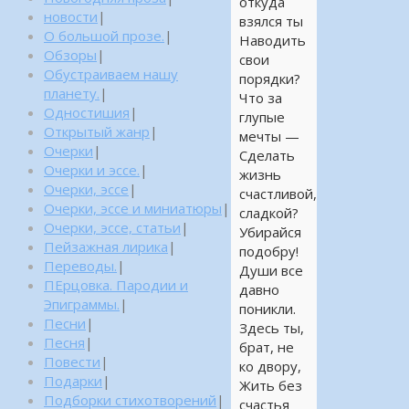
откуда
новости
|
взялся ты
О большой прозе.
|
Наводить
Обзоры
|
свои
Обустраиваем нашу
порядки?
планету.
|
Что за
Одностишия
|
глупые
Открытый жанр
|
мечты —
Очерки
|
Сделать
Очерки и эссе.
|
жизнь
Очерки, эссе
|
счастливой,
Очерки, эссе и миниатюры
|
сладкой?
Очерки, эссе, статьи
|
Убирайся
Пейзажная лирика
|
подобру!
Переводы.
|
Души все
ПЕрцовка. Пародии и
давно
Эпиграммы.
|
поникли.
Песни
|
Здесь ты,
Песня
|
брат, не
Повести
|
ко двору,
Подарки
|
Жить без
Подборки стихотворений
|
счастья