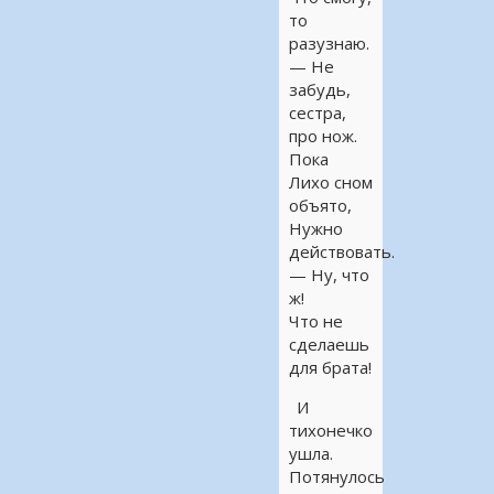
то
разузнаю.
— Не
забудь,
сестра,
про нож.
Пока
Лихо сном
объято,
Нужно
действовать.
— Ну, что
ж!
Что не
сделаешь
для брата!
И
тихонечко
ушла.
Потянулось