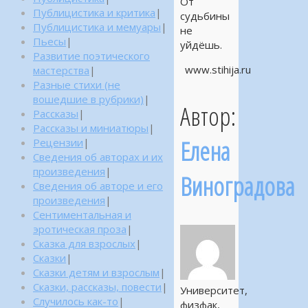
От
Публицистика и критика
|
судьбины
Публицистика и мемуары
|
не
Пьесы
|
уйдёшь.
Развитие поэтического
www.stihija.ru
мастерства
|
Разные стихи (не
вошедшие в рубрики)
|
Автор:
Рассказы
|
Рассказы и миниатюры
|
Елена
Рецензии
|
Сведения об авторах и их
произведения
|
Виноградова
Сведения об авторе и его
произведения
|
Сентиментальная и
эротическая проза
|
Сказка для взрослых
|
Сказки
|
Сказки детям и взрослым
|
Сказки, рассказы, повести
|
Университет,
Случилось как-то
|
физфак,