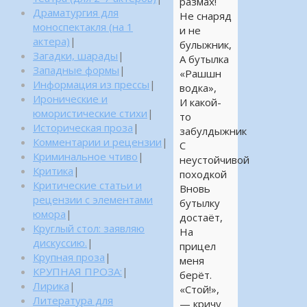
размах!
Драматургия для
Не снаряд
моноспектакля (на 1
и не
актера)
|
булыжник,
Загадки, шарады
|
А бутылка
Западные формы
|
«Рашшн
Информация из прессы
|
водка»,
Иронические и
И какой-
юмористические стихи
|
то
Историческая проза
|
забулдыжник
Комментарии и рецензии
|
С
Криминальное чтиво
|
неустойчивой
Критика
|
походкой
Критические статьи и
Вновь
рецензии с элементами
бутылку
юмора
|
достаёт,
Круглый стол: заявляю
На
дискуссию.
|
прицел
Крупная проза
|
меня
КРУПНАЯ ПРОЗА:
|
берёт.
Лирика
|
«Стой!»,
Литература для
— кричу