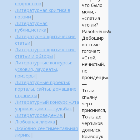
подростков
|
что было
Литературная критика в
мочи,-
поэзии
|
«Спятил
Литературная
что ли?
публицистика
|
Разобьёшь!»
Литературно-критические
Дебошир
статьи
|
во тьме
Литературно-критические
гогочет:
статьи и обзоры
|
«Стой,
Литературные конкурсы:
нечистый,
условия, лауреаты,
не
призеры
|
пройдёщь».
Литературные проекты:
—
порталы, сайты, домашние
То ли
страницы
|
спьяну
Литературный конкурс «Эта
чёрт
упрямая дама — судьба»
|
приснился,
Литературоведение.
|
То ль до
Любовная лирика
|
чёртиков
Любовно-сентиментальная
допился,
лирика
|
Криворук