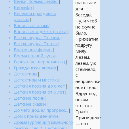
Венки, поэмы, циклы.
|
шашлык и
Верлибр
|
для
Веселый правдивый
беседы,
рассказ
|
Ну, и чтоб
Взрослые сказки
|
не скучно
Взрослым о детях (стихи)
|
было,
Вне конкурса. Поэзия.
|
Прихватил
Вне конкурса. Проза.
|
подругу
Восточные формы
|
Милу.
Время полной луны
|
Лезем,
Гарики (четверостишья)
|
лезем, уж
Гражданская лирика
|
стемнело,
Детективы
|
С
Детективы и мистика
|
непривычки
Детская поэзия до 6 лет
|
ноет тело.
Детская поэзия от 6 лет
|
Вдруг под
Детские песни
|
носом
Детские сказки
|
что-то »
До чего дошел прогресс…
|
Трах!».-
Дом с привидениями
|
Пригляделся
Драматургия для камерного
— вот
театра (для 2-7 актеров)
|