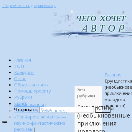
Перейти к содержимому
Главная
ТОП
Конкурсы
Главная
О нас
Ерундистик
Обратная связь
(необыкнов
Без
Помощь проекту
приключени
рубрики
Рубрики
молодого
Поиск
Малые жанры
|
человека)
Ерундистика
Что искать:
…много лет тому вперед
|
Поиск
(необыкновенные
«Per Aspera ad Astra» —
приключения
научно-фантастические
рассказы
|
молодого