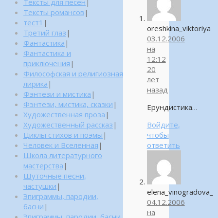
Тексты для песен
|
Тексты романсов
|
тест1
|
oreshkina_viktoriya
Третий глаз
|
03.12.2006
Фантастика
|
на
Фантастика и
12:12
приключения
|
20
Философская и религиозная
лет
лирика
|
назад
Фэнтези и мистика
|
Фэнтези, мистика, сказки
|
Ерундистика…
Художественная проза
|
Художественный рассказ
|
Войдите,
Циклы стихов и поэмы
|
чтобы
Человек и Вселенная
|
ответить
Школа литературного
мастерства
|
Шуточные песни,
частушки
|
elena_vinogradova_
Эпиграммы, пародии,
04.12.2006
басни
|
на
Эпиграммы, пародии, басни,