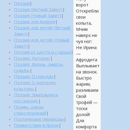
Поэзия
|
ворот
Поэзия (Ветхий Завет)
|
Отскребли
Поэзия (Новый Завет)
|
свои
Поэзия для Андрея
|
копыта,
Поэзия для детей (Ветхий
Мчим
Завет)
|
наверх не
Поэзия для детей (Новый
чуя ног:
Завет)
|
Не Ирина
Поэзия от шести и старше
|
—
Поэзия. Детское.
|
Афродита
Поэзия. Жизнь, смерть,
Выплывает
судьба.
|
на звонок.
Поэзия. О городах
|
Быстро
Поэзия. О деятелях
жарим,
культуры.
|
разливаем
Поэзия. Эмиграция и
Свой
ностальгия.
|
трофей —
Поэмы, циклы
тоска
стихотворений
|
долой!
Поэтические переводы
|
Для
Приветствия в прозе
|
комфорта