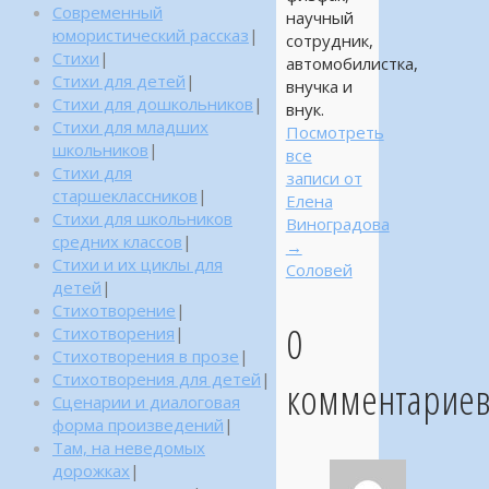
Современный
научный
юмористический рассказ
|
сотрудник,
Стихи
|
автомобилистка,
Стихи для детей
|
внучка и
Стихи для дошкольников
|
внук.
Стихи для младших
Посмотреть
школьников
|
все
Стихи для
записи от
старшеклассников
|
Елена
Стихи для школьников
Виноградова
средних классов
|
→
Стихи и их циклы для
Соловей
детей
|
Стихотворение
|
0
Стихотворения
|
Стихотворения в прозе
|
Стихотворения для детей
|
комментарие
Сценарии и диалоговая
форма произведений
|
Там, на неведомых
дорожках
|