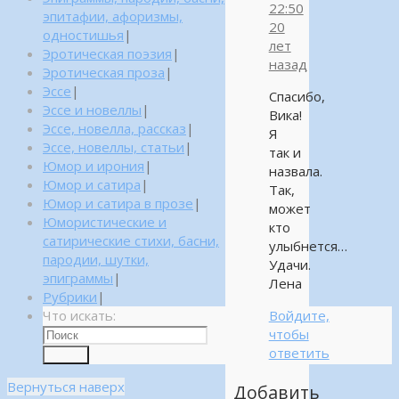
22:50
эпитафии, афоризмы,
20
одностишья
|
лет
Эротическая поэзия
|
назад
Эротическая проза
|
Эссе
|
Спасибо,
Эссе и новеллы
|
Вика!
Эссе, новелла, рассказ
|
Я
Эссе, новеллы, статьи
|
так и
Юмор и ирония
|
назвала.
Юмор и сатира
|
Так,
Юмор и сатира в прозе
|
может
Юмористические и
кто
сатирические стихи, басни,
улыбнется…
пародии, шутки,
Удачи.
эпиграммы
|
Лена
Рубрики
|
Что искать:
Войдите,
чтобы
ответить
Поиск
Вернуться наверх
Добавить