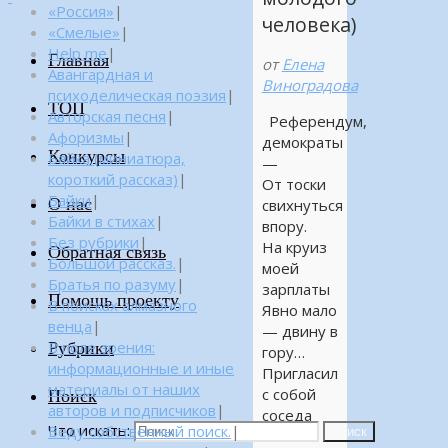
«Россия»
|
человека)
«Смелые»
|
Help me
|
Главная
от
Елена
Авангардная и
Виноградова
психоделическая поэзия
|
ТОП
Авторская песня
|
Референдум,
Афоризмы
|
демократы
Конкурсы
Байка (миниатюра,
—
короткий рассказ)
|
От тоски
Байки
|
О нас
свихнуться
Байки в стихах
|
впору.
Без рубрики
|
На круиз
Обратная связь
Большой рассказ.
|
моей
Братья по разуму
|
зарплаты
Помощь проекту
В поисках алмазного
Явно мало
венца
|
— двину в
Рубрики
В поле зрения:
гору…
информационные и иные
Пригласил
материалы от наших
с собой
Поиск
авторов и подписчиков
|
соседа
Что искать:
Веду собственный поиск.
|
Поиск
На