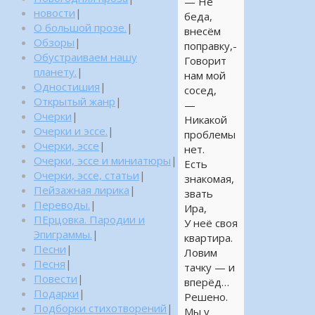
— Не
новости
|
беда,
О большой прозе.
|
внесём
Обзоры
|
поправку,-
Обустраиваем нашу
Говорит
планету.
|
нам мой
Одностишия
|
сосед,
Открытый жанр
|
—
Очерки
|
Никакой
Очерки и эссе.
|
проблемы
Очерки, эссе
|
нет.
Очерки, эссе и миниатюры
|
Есть
Очерки, эссе, статьи
|
знакомая,
Пейзажная лирика
|
звать
Переводы.
|
Ира,
ПЕрцовка. Пародии и
У неё своя
Эпиграммы.
|
квартира.
Песни
|
Ловим
Песня
|
тачку — и
Повести
|
вперёд…
Подарки
|
Решено.
Подборки стихотворений
|
Мы у