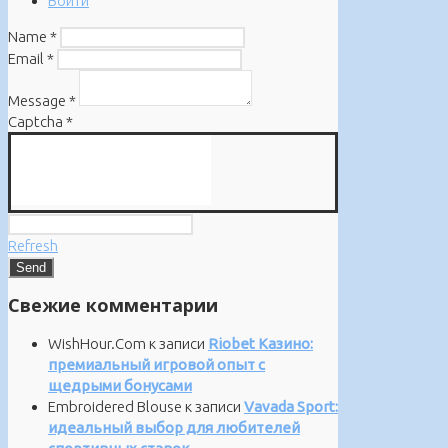
Войти
Name
*
Email
*
Message
*
Captcha
*
Refresh
Свежие комментарии
WishHour.Com
к записи
Riobet Казино:
премиальный игровой опыт с
щедрыми бонусами
Embroidered Blouse
к записи
Vavada Sport:
идеальный выбор для любителей