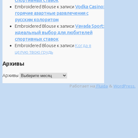
спортивных ставок
Embroidered Blouse
к записи
Vodka Casino:
горячие азартные развлечения с
русским колоритом
Embroidered Blouse
к записи
Vavada Sport:
идеальный выбор для любителей
спортивных ставок
Embroidered Blouse
к записи
Когда я
целую твою грудь
Архивы
Архивы
Работает на
Fluida
&
WordPress.