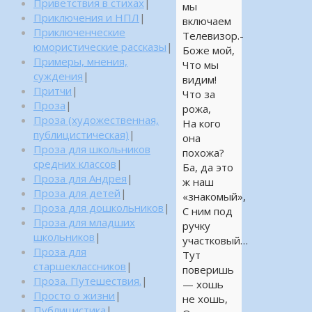
Приветствия в стихах
|
мы
Приключения и НПЛ
|
включаем
Приключенческие
Телевизор.-
юмористические рассказы
|
Боже мой,
Примеры, мнения,
Что мы
суждения
|
видим!
Притчи
|
Что за
Проза
|
рожа,
Проза (художественная,
На кого
публицистическая)
|
она
Проза для школьников
похожа?
средних классов
|
Ба, да это
Проза для Андрея
|
ж наш
Проза для детей
|
«знакомый»,
Проза для дошкольников
|
С ним под
Проза для младших
ручку
школьников
|
участковый…
Проза для
Тут
старшеклассников
|
поверишь
Проза. Путешествия.
|
— хошь
Просто о жизни
|
не хошь,
Публицистика
|