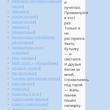
Любовно-сентиментальная
и
проза
|
пучеглаз,
Магазин
|
Промахнулся
Малая поэзия
|
в этот
Малая проза
|
раз.
Манекен
|
Только я
Миниатюры
|
не
Миниатюры и подборки
растерялся,
афоризмов
|
Хвать
Миниатюры, эссе,
бутылку
новеллы
|
— и
Мне хорошо
|
смотался.
Мой сосед — волшебник
|
И друзья
Мудрые сказки
|
бегом за
Мы молодые
|
мной,
Научно-популярная проза
|
Спохватились
Наш взгляд
|
под горой:
Новеллы
|
— Жаль,
Новеллы и эссе
|
пикник
Новогодняя лирика
|
пошёл
Новогодняя поэзия
|
насмарку.
Новогодняя проза
|